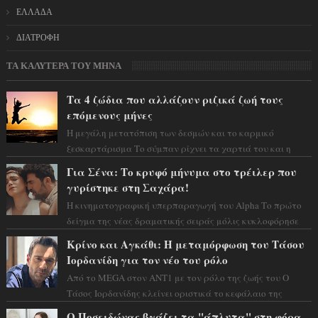
ΕΛΛΑΔΑ
ΔΙΑΤΡΟΦΗ
ΤΑ ΚΑΛΥΤΕΡΑ ΤΟΥ ΜΗΝΑ
Τα 4 ζώδια που αλλάζουν ριζικά ζωή τους
επόμενους μήνες
Η μεγάλη μετατόπιση των δεσμών και το καρμικό
ξεσκαρτάρισμα Το σύμπαν ρίχνει τα χαρτιά του και η
αστρολόγος Έλενορ προειδοποιεί: οι σελην...
Για Σένα: Το κρυφό μήνυμα στο τρέιλερ που
γυρίστηκε στη Σαχάρα!
Η κινηματογραφική υπερπαραγωγή του Alpha Το πρώτο
δείγμα της νέας δραματικής σειράς μόλις κυκλοφόρησε
και η αισθητική του ξεπερνά κάθε π...
Κρίνο και Αγκάθι: Η μεταμόρφωση του Τάσου
Ιορδανίδη για τον νέο του ρόλο
Από το MEGA στον ΑΝΤ1 με τον ρόλο της ζωής του Ο
Τάσος Ιορδανίδης κλείνει οριστικά το κεφάλαιο της
τεράστιας επιτυχίας «Μια Νύχτα Μόνο» ...
Ο Ποσειδώνας βγάζει τα "άπλυτα" στη φόρα -