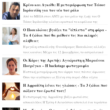
και η αισθητική του ξεπερνά κάθε π...
Κρίνο και Αγκάθι: Η μεταμόρφωση του Τάσου
Ιορδανίδη για τον νέο του ρόλο
Από το MEGA στον ΑΝΤ1 με τον ρόλο της ζωής του Ο
Τάσος Ιορδανίδης κλείνει οριστικά το κεφάλαιο της
τεράστιας επιτυχίας «Μια Νύχτα Μόνο» ...
Ο Ποσειδώνας βγάζει τα "άπλυτα" στη φόρα -
Τα 4 ζώδια που θα μάθουν τις πιο σκληρές
αλήθειες
Η μεγάλη αποκάλυψη: Ο ανάδρομος Ποσειδώνας αλλάζει
τους κανόνες Μέχρι τις 12 Δεκεμβρίου, το αστρολογικό
σκηνικό θυμίζει ταινία μυστηρίου ...
Οι Κόρες της Αρετής: Αγνώριστη η Μαριάννα
Πουρέγκα – H backstage φωτογραφία
Η οπτική μεταμόρφωση που άφησε τους πάντες άφωνους
Όσοι την αγάπησαν ως Ελένη στη σειρά «Μια νύχτα
μόνο», θα πρέπει τώρα να προετοιμαστο...
Η Αφροδίτη λύνει τις γλώσσες - Τα 3 ζώδια που
σώζουν τον έρωτά τους!
Η επιστροφή της Αφροδίτης βάζει φωτιά στις
αποκαλύψεις Η Τρίτη 4 Αυγούστου αποτελεί ένα τεράστιο
αστρολογικό ορόσημο, καθώς η Αφροδίτη πρ...