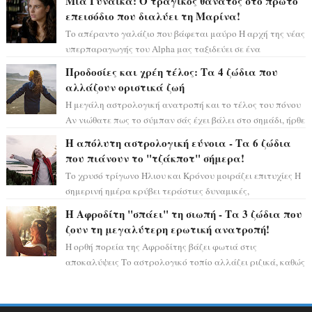
Μια Γυναίκα: Ο τραγικός θάνατος στο πρώτο
επεισόδιο που διαλύει τη Μαρίνα!
Το απέραντο γαλάζιο που βάφεται μαύρο Η αρχή της νέας
υπερπαραγωγής του Alpha μας ταξιδεύει σε ένα
ειδυλλιακό σκηνικό, πλημμυρισμένο από...
Προδοσίες και χρέη τέλος: Τα 4 ζώδια που
αλλάζουν οριστικά ζωή
Η μεγάλη αστρολογική ανατροπή και το τέλος του πόνου
Αν νιώθατε πως το σύμπαν σάς έχει βάλει στο σημάδι, ήρθε
η ώρα να πάρετε μια βαθιά α...
Η απόλυτη αστρολογική εύνοια - Τα 6 ζώδια
που πιάνουν το "τζάκποτ" σήμερα!
Το χρυσό τρίγωνο Ήλιου και Κρόνου μοιράζει επιτυχίες Η
σημερινή ημέρα κρύβει τεράστιες δυναμικές,
αποδεικνύοντας πως η πραγματική επιτυχί...
Η Αφροδίτη "σπάει" τη σιωπή - Τα 3 ζώδια που
ζουν τη μεγαλύτερη ερωτική ανατροπή!
Η ορθή πορεία της Αφροδίτης βάζει φωτιά στις
αποκαλύψεις Το αστρολογικό τοπίο αλλάζει ριζικά, καθώς
η Αφροδίτη επιστρέφει σε ορθή πορεία ...