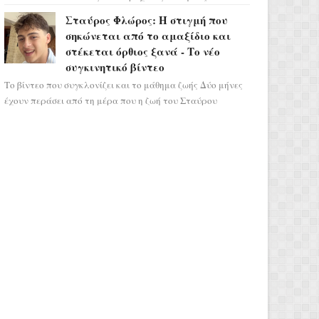
σηματοδοτεί την έναρξη του αστρολογικού
Σταύρος Φλώρος: Η στιγμή που
χάους, καθώς η Ηλια...
σηκώνεται από το αμαξίδιο και
στέκεται όρθιος ξανά - Το νέο
συγκινητικό βίντεο
Το βίντεο που συγκλονίζει και το μάθημα ζωής Δύο μήνες
έχουν περάσει από τη μέρα που η ζωή του Σταύρου
Φλώρου άλλαξε για πάντα. Ο πρώην...