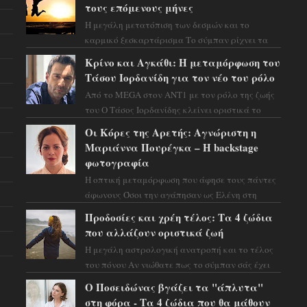
τους επόμενους μήνες
Η μεγάλη μετατόπιση των δεσμών και το
καρμικό ξεσκαρτάρισμα Το σύμπαν ρίχνει τα
χαρτιά του και η αστρολόγος Έλενορ
Κρίνο και Αγκάθι: Η μεταμόρφωση του
προειδοποιεί: οι σελην...
Τάσου Ιορδανίδη για τον νέο του ρόλο
Από το MEGA στον ΑΝΤ1 με τον ρόλο της ζωής
του Ο Τάσος Ιορδανίδης κλείνει οριστικά το
κεφάλαιο της τεράστιας επιτυχίας «Μια Νύχτα
Οι Κόρες της Αρετής: Αγνώριστη η
Μόνο» ...
Μαριάννα Πουρέγκα – H backstage
φωτογραφία
Η οπτική μεταμόρφωση που άφησε τους πάντες
άφωνους Όσοι την αγάπησαν ως Ελένη στη
σειρά «Μια νύχτα μόνο», θα πρέπει τώρα να
Προδοσίες και χρέη τέλος: Τα 4 ζώδια
προετοιμαστο...
που αλλάζουν οριστικά ζωή
Η μεγάλη αστρολογική ανατροπή και το τέλος
του πόνου Αν νιώθατε πως το σύμπαν σάς έχει
βάλει στο σημάδι, ήρθε η ώρα να πάρετε μια
Ο Ποσειδώνας βγάζει τα "άπλυτα"
βαθιά α...
στη φόρα - Τα 4 ζώδια που θα μάθουν