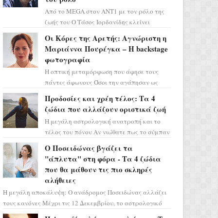
Από το MEGA στον ΑΝΤ1 με τον ρόλο της
ζωής του Ο Τάσος Ιορδανίδης κλείνει
οριστικά το κεφάλαιο της τεράστιας
Οι Κόρες της Αρετής: Αγνώριστη η
επιτυχίας «Μια Νύχτα Μόνο» ...
Μαριάννα Πουρέγκα – H backstage
φωτογραφία
Η οπτική μεταμόρφωση που άφησε τους
πάντες άφωνους Όσοι την αγάπησαν ως
Ελένη στη σειρά «Μια νύχτα μόνο», θα
Προδοσίες και χρέη τέλος: Τα 4
πρέπει τώρα να προετοιμαστο...
ζώδια που αλλάζουν οριστικά ζωή
Η μεγάλη αστρολογική ανατροπή και το
τέλος του πόνου Αν νιώθατε πως το σύμπαν
σάς έχει βάλει στο σημάδι, ήρθε η ώρα να
Ο Ποσειδώνας βγάζει τα
πάρετε μια βαθιά α...
"άπλυτα" στη φόρα - Τα 4 ζώδια
που θα μάθουν τις πιο σκληρές
αλήθειες
Η μεγάλη αποκάλυψη: Ο ανάδρομος Ποσειδώνας αλλάζει
τους κανόνες Μέχρι τις 12 Δεκεμβρίου, το αστρολογικό
σκηνικό θυμίζει ταινία μυστηρίου ...