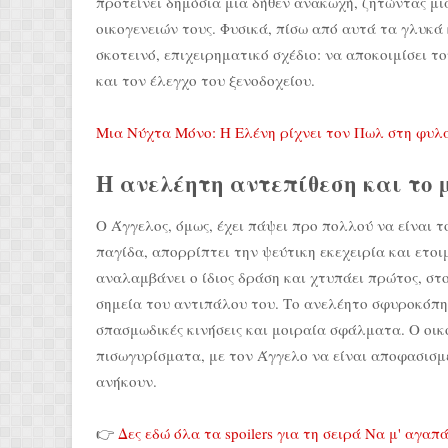
προτείνει δημόσια μια δήθεν ανακωχή, ζητώντας μι
οικογενειών τους. Φυσικά, πίσω από αυτά τα γλυκά
σκοτεινό, επιχειρηματικό σχέδιο: να αποκοιμίσει 
και τον έλεγχο του ξενοδοχείου.
Μια Νύχτα Μόνο: Η Ελένη ρίχνει τον Πωλ στη φυλα
Η ανελέητη αντεπίθεση και το 
Ο Άγγελος, όμως, έχει πάψει προ πολλού να είναι 
παγίδα, απορρίπτει την ψεύτικη εκεχειρία και ετο
αναλαμβάνει ο ίδιος δράση και χτυπάει πρώτος, σ
σημεία του αντιπάλου του. Το ανελέητο σφυροκόπη
σπασμωδικές κινήσεις και μοιραία σφάλματα. Ο οικ
πισωγυρίσματα, με τον Άγγελο να είναι αποφασισμέ
ανήκουν.
👉
Δες εδώ όλα τα spoilers για τη σειρά Να μ' αγαπ