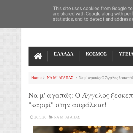
ΌΡΟΙ ΧΡΉΣΗΣ
ΕΠΙΚΟΙΝΩΝΊΑ
This site uses cookies from Google to 
are shared with Google along with per
statistics, and to detect and address 
ΕΛΛΑΔΑ
ΚΟΣΜΟΣ
ΥΓΕΙ
Home
ΝΑ Μ' ΑΓΑΠΑΣ
Να μ' αγαπάς: Ο Άγγελος ξεσκεπάζ
Να μ' αγαπάς: Ο Άγγελος ξεσκεπ
"καρφί" στην ασφάλεια!
26.5.26
ΝΑ Μ' ΑΓΑΠΑΣ