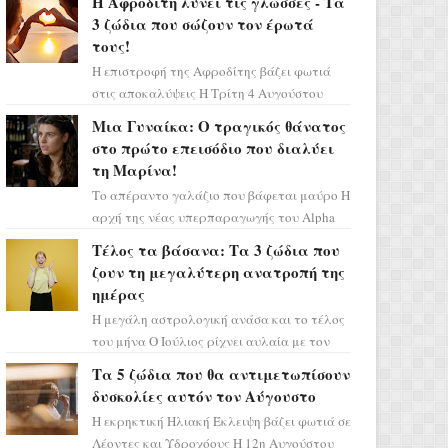
Η Αφροδίτη λύνει τις γλώσσες - Τα
3 ζώδια που σώζουν τον έρωτά
τους!
Η επιστροφή της Αφροδίτης βάζει φωτιά
στις αποκαλύψεις Η Τρίτη 4 Αυγούστου
αποτελεί ένα τεράστιο αστρολογικό
Μια Γυναίκα: Ο τραγικός θάνατος
ορόσημο, καθώς η Αφροδίτη πρ...
στο πρώτο επεισόδιο που διαλύει
τη Μαρίνα!
Το απέραντο γαλάζιο που βάφεται μαύρο Η
αρχή της νέας υπερπαραγωγής του Alpha
μας ταξιδεύει σε ένα ειδυλλιακό σκηνικό,
Τέλος τα βάσανα: Τα 3 ζώδια που
πλημμυρισμένο από...
ζουν τη μεγαλύτερη ανατροπή της
ημέρας
Η μεγάλη αστρολογική ανάσα και το τέλος
του μήνα Ο Ιούλιος ρίχνει αυλαία με τον
πιο ελπιδοφόρο τρόπο, καθώς η Σελήνη
Τα 5 ζώδια που θα αντιμετωπίσουν
περνάει στο ζώδιο τω...
δυσκολίες αυτόν τον Αύγουστο
Η εκρηκτική Ηλιακή Έκλειψη βάζει φωτιά σε
Λέοντες και Υδροχόους Η 12η Αυγούστου