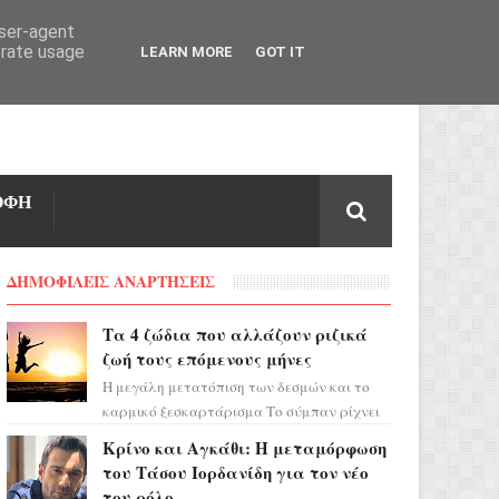
user-agent
erate usage
LEARN MORE
GOT IT
ΟΦΗ
ΔΗΜΟΦΙΛΕΙΣ ΑΝΑΡΤΗΣΕΙΣ
Τα 4 ζώδια που αλλάζουν ριζικά
ζωή τους επόμενους μήνες
Η μεγάλη μετατόπιση των δεσμών και το
καρμικό ξεσκαρτάρισμα Το σύμπαν ρίχνει
τα χαρτιά του και η αστρολόγος Έλενορ
Κρίνο και Αγκάθι: Η μεταμόρφωση
προειδοποιεί: οι σελην...
του Τάσου Ιορδανίδη για τον νέο
του ρόλο