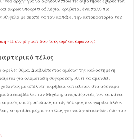
α "νέα αρχή" για να αφήσουν πίσω τις αιματηρές έχθρες των
 και άκρως υποκριτικά λόγια, κρύβεται ένα πολύ πιο
τον Άγγελο με σκοπό να του αρπάξει την αυτοκρατορία του
κή - Η κίνηση-ματ που τους αφήνει άφωνους!
μαρτυρικό τέλος
το αφελές θύμα. Διαβλέποντας αμέσως την καλοστημένη
ιμάζεται για ολομέτωπη σύγκρουση. Αντί να αμυνθεί,
τοχεύοντας με απόλυτη ακρίβεια κατευθείαν στα αδύναμα
μα πανικοβάλλει τον Μιχάλη, αναγκάζοντάς τον να κάνει
ονομικός και προσωπικός αυτός πόλεμος δεν χωράει πλέον
νος να φτάσει μέχρι το τέλος για να προστατεύσει όσα του
άς