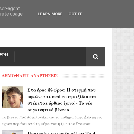
user-agent
erate usage
LEARN MORE
GOT IT
ΟΦΗ
ΔΗΜΟΦΙΛΕΙΣ ΑΝΑΡΤΗΣΕΙΣ
Σταύρος Φλώρος: Η στιγμή που
σηκώνεται από το αμαξίδιο και
στέκεται όρθιος ξανά - Το νέο
συγκινητικό βίντεο
Το βίντεο που συγκλονίζει και το μάθημα ζωής Δύο μήνες
έχουν περάσει από τη μέρα που η ζωή του Σταύρου
Φλώρου άλλαξε για πάντα. Ο πρώην...
Προδοσίες και χρέη τέλος: Τα 4