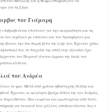
 ο καπετάν-Μανώλης και η Φωφώ αποφασίζουν να
ιμα για τη Σύρο.
ίαμβος του Γιάμαρη
 επιβραβεύεται επιτέλους για την ακεραιότητα και τη
ία τον γεμίζουν με επαίνους και του προσφέρουν μια
ς βιώνει την πιο πικρή ήττα της ζωής του. Έχοντας χάσει
δητοποιεί πως το παιχνίδι της απόλυτης εξουσίας έχει
άρχοντας του Πειραιά γίνεται έρμαιο της δικής του
εράστιο κίνδυνο.
αλιά του Ανδρέα
τέλους το φως. Μετά από χρόνια αβάσταχτης θλίψης και
θινά. Έχοντας ως ακλόνητο βράχο δίπλα της τον Ανδρέα,
υ παρελθόντος. Πιο ενωμένοι και ερωτευμένοι από ποτέ,
πόφαση για το κοινό τους μέλλον, αποδεικνύοντας πως ο
πιο άγριες θύελλες.