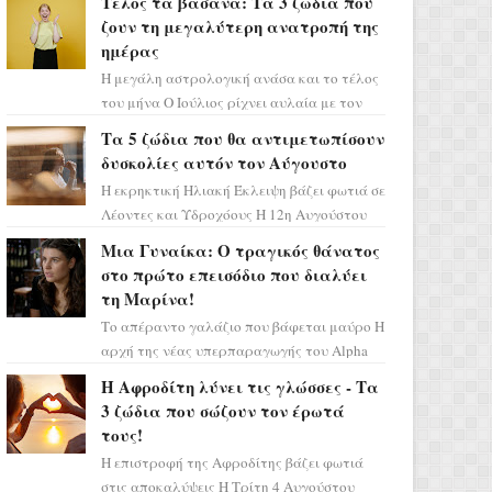
Τέλος τα βάσανα: Τα 3 ζώδια που
επιτυχίας «Μια Νύχτα Μόνο» ...
ζουν τη μεγαλύτερη ανατροπή της
ημέρας
Η μεγάλη αστρολογική ανάσα και το τέλος
του μήνα Ο Ιούλιος ρίχνει αυλαία με τον
πιο ελπιδοφόρο τρόπο, καθώς η Σελήνη
Τα 5 ζώδια που θα αντιμετωπίσουν
περνάει στο ζώδιο τω...
δυσκολίες αυτόν τον Αύγουστο
Η εκρηκτική Ηλιακή Έκλειψη βάζει φωτιά σε
Λέοντες και Υδροχόους Η 12η Αυγούστου
σηματοδοτεί την έναρξη του αστρολογικού
Μια Γυναίκα: Ο τραγικός θάνατος
χάους, καθώς η Ηλια...
στο πρώτο επεισόδιο που διαλύει
τη Μαρίνα!
Το απέραντο γαλάζιο που βάφεται μαύρο Η
αρχή της νέας υπερπαραγωγής του Alpha
μας ταξιδεύει σε ένα ειδυλλιακό σκηνικό,
Η Αφροδίτη λύνει τις γλώσσες - Τα
πλημμυρισμένο από...
3 ζώδια που σώζουν τον έρωτά
τους!
Η επιστροφή της Αφροδίτης βάζει φωτιά
στις αποκαλύψεις Η Τρίτη 4 Αυγούστου