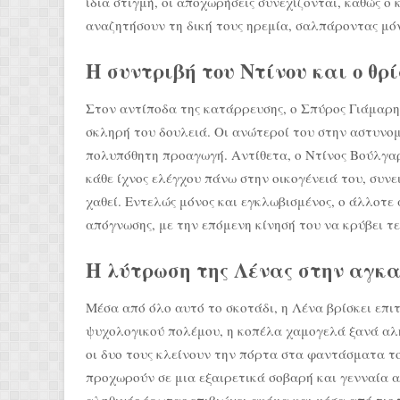
ίδια στιγμή, οι αποχωρήσεις συνεχίζονται, καθώς
αναζητήσουν τη δική τους ηρεμία, σαλπάροντας μόν
Η συντριβή του Ντίνου και ο θρ
Στον αντίποδα της κατάρρευσης, ο Σπύρος Γιάμαρης
σκληρή του δουλειά. Οι ανώτεροί του στην αστυνομ
πολυπόθητη προαγωγή. Αντίθετα, ο Ντίνος Βούλγαρη
κάθε ίχνος ελέγχου πάνω στην οικογένειά του, συνει
χαθεί. Εντελώς μόνος και εγκλωβισμένος, ο άλλοτε 
απόγνωσης, με την επόμενη κίνησή του να κρύβει τ
Η λύτρωση της Λένας στην αγκ
Μέσα από όλο αυτό το σκοτάδι, η Λένα βρίσκει επι
ψυχολογικού πολέμου, η κοπέλα χαμογελά ξανά αλη
οι δυο τους κλείνουν την πόρτα στα φαντάσματα το
προχωρούν σε μια εξαιρετικά σοβαρή και γενναία α
αληθινός έρωτας επιβιώνει ακόμα και μέσα από τις 