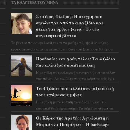
ΤΑ ΚΑΛΥΤΕΡΑ ΤΟΥ ΜΗΝΑ
Σταύρος Φλώρος: Η στιγμή που
σηκώνεται από το αμαξίδιο και
στέκεται όρθιος ξανά - Το νέο
συγκινητικό βίντεο
Το βίντεο που συγκλονίζει και το μάθημα ζωής Δύο μήνες
έχουν περάσει από τη μέρα που η ζωή του Σταύρου Φλώρου
άλλαξε για πάντα. Ο πρώην...
Προδοσίες και χρέη τέλος: Τα 4 ζώδια
που αλλάζουν οριστικά ζωή
Η μεγάλη αστρολογική ανατροπή και το τέλος
του πόνου Αν νιώθατε πως το σύμπαν σάς έχει
βάλει στο σημάδι, ήρθε η ώρα να πάρετε μια
Τα 4 ζώδια που αλλάζουν ριζικά ζωή
βαθιά α...
τους επόμενους μήνες
Η μεγάλη μετατόπιση των δεσμών και το
καρμικό ξεσκαρτάρισμα Το σύμπαν ρίχνει τα
χαρτιά του και η αστρολόγος Έλενορ
Οι Κόρες της Αρετής: Αγνώριστη η
προειδοποιεί: οι σελην...
Μαριάννα Πουρέγκα – H backstage