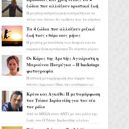
ζώδια που αλλάζουν οριστικά ζωή
Η μεγάλη αστρολογική ανατροπή και το
τέλος του πόνου Αν νιώθατε πως το σύμπαν
σάς έχει βάλει στο σημάδι, ήρθε η ώρα να
Τα 4 ζώδια που αλλάζουν ριζικά
πάρετε μια βαθιά α...
ζωή τους επόμενους μήνες
Η μεγάλη μετατόπιση των δεσμών και το
καρμικό ξεσκαρτάρισμα Το σύμπαν ρίχνει
τα χαρτιά του και η αστρολόγος Έλενορ
Οι Κόρες της Αρετής: Αγνώριστη η
προειδοποιεί: οι σελην...
Μαριάννα Πουρέγκα – H backstage
φωτογραφία
Η οπτική μεταμόρφωση που άφησε τους
πάντες άφωνους Όσοι την αγάπησαν ως
Ελένη στη σειρά «Μια νύχτα μόνο», θα
Κρίνο και Αγκάθι: Η μεταμόρφωση
πρέπει τώρα να προετοιμαστο...
του Τάσου Ιορδανίδη για τον νέο
του ρόλο
Από το MEGA στον ΑΝΤ1 με τον ρόλο της
ζωής του Ο Τάσος Ιορδανίδης κλείνει
οριστικά το κεφάλαιο της τεράστιας