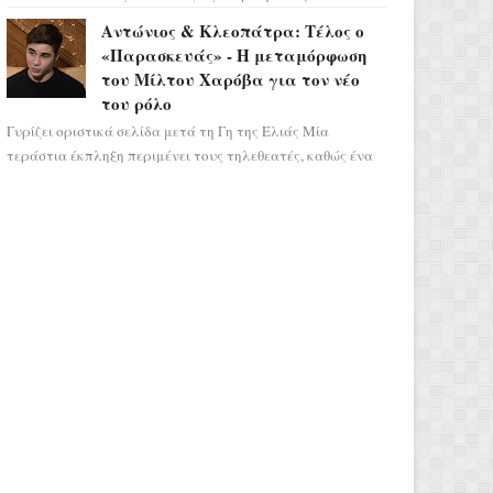
αποτελεί ένα τεράστιο αστρολογικό
Αντώνιος & Κλεοπάτρα: Τέλος ο
ορόσημο, καθώς η Αφροδίτη πρ...
«Παρασκευάς» - Η μεταμόρφωση
του Μίλτου Χαρόβα για τον νέο
του ρόλο
Γυρίζει οριστικά σελίδα μετά τη Γη της Ελιάς Μία
τεράστια έκπληξη περιμένει τους τηλεθεατές, καθώς ένα
από τα πιο πολυσυζητημένα πρόσωπα...