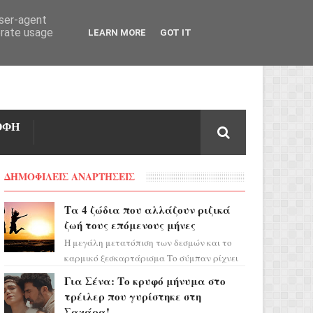
user-agent
erate usage
LEARN MORE
GOT IT
ΟΦΗ
ΔΗΜΟΦΙΛΕΙΣ ΑΝΑΡΤΗΣΕΙΣ
Τα 4 ζώδια που αλλάζουν ριζικά
ζωή τους επόμενους μήνες
Η μεγάλη μετατόπιση των δεσμών και το
καρμικό ξεσκαρτάρισμα Το σύμπαν ρίχνει
τα χαρτιά του και η αστρολόγος Έλενορ
Για Σένα: Το κρυφό μήνυμα στο
προειδοποιεί: οι σελην...
τρέιλερ που γυρίστηκε στη
Σαχάρα!