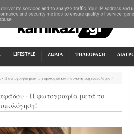
deliver its services and to analyze traffic. Your IP address and 
formance and security metrics to ensure quality of service, gen
abuse.
Α
LIFESTYLE
ΖΩΔΙΑ
ΤΗΛΕΟΡΑΣΗ
ΔΙΑΤΡ
- Η φωτογραφία μετά το χειρουργείο και η συγκινητική εξομολόγηση!
αφάδου - Η φωτογραφία μετά το
ξομολόγηση!