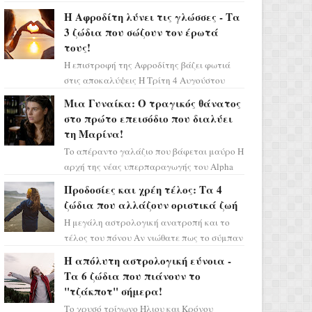
Ελένη στη σειρά «Μια νύχτα μόνο», θα
Η Αφροδίτη λύνει τις γλώσσες - Τα
πρέπει τώρα να προετοιμαστο...
3 ζώδια που σώζουν τον έρωτά
τους!
Η επιστροφή της Αφροδίτης βάζει φωτιά
στις αποκαλύψεις Η Τρίτη 4 Αυγούστου
αποτελεί ένα τεράστιο αστρολογικό
Μια Γυναίκα: Ο τραγικός θάνατος
ορόσημο, καθώς η Αφροδίτη πρ...
στο πρώτο επεισόδιο που διαλύει
τη Μαρίνα!
Το απέραντο γαλάζιο που βάφεται μαύρο Η
αρχή της νέας υπερπαραγωγής του Alpha
μας ταξιδεύει σε ένα ειδυλλιακό σκηνικό,
Προδοσίες και χρέη τέλος: Τα 4
πλημμυρισμένο από...
ζώδια που αλλάζουν οριστικά ζωή
Η μεγάλη αστρολογική ανατροπή και το
τέλος του πόνου Αν νιώθατε πως το σύμπαν
σάς έχει βάλει στο σημάδι, ήρθε η ώρα να
Η απόλυτη αστρολογική εύνοια -
πάρετε μια βαθιά α...
Τα 6 ζώδια που πιάνουν το
"τζάκποτ" σήμερα!
Το χρυσό τρίγωνο Ήλιου και Κρόνου