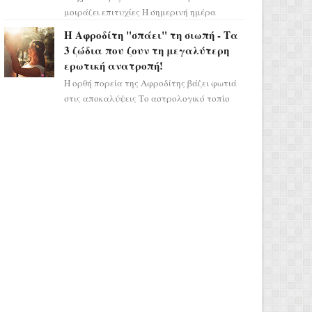
μοιράζει επιτυχίες Η σημερινή ημέρα
κρύβει τεράστιες δυναμικές,
Η Αφροδίτη "σπάει" τη σιωπή - Τα
αποδεικνύοντας πως η πραγματική
3 ζώδια που ζουν τη μεγαλύτερη
επιτυχί...
ερωτική ανατροπή!
Η ορθή πορεία της Αφροδίτης βάζει φωτιά
στις αποκαλύψεις Το αστρολογικό τοπίο
αλλάζει ριζικά, καθώς η Αφροδίτη
επιστρέφει σε ορθή πορεία ...