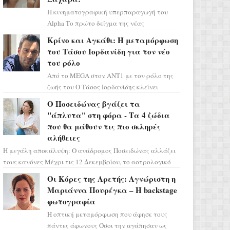
Η κινηματογραφική υπερπαραγωγή του
Alpha Το πρώτο δείγμα της νέας
δραματικής σειράς μόλις κυκλοφόρησε και
Κρίνο και Αγκάθι: Η μεταμόρφωση
η αισθητική του ξεπερνά κάθε π...
του Τάσου Ιορδανίδη για τον νέο
του ρόλο
Από το MEGA στον ΑΝΤ1 με τον ρόλο της
ζωής του Ο Τάσος Ιορδανίδης κλείνει
οριστικά το κεφάλαιο της τεράστιας
Ο Ποσειδώνας βγάζει τα
επιτυχίας «Μια Νύχτα Μόνο» ...
"άπλυτα" στη φόρα - Τα 4 ζώδια
που θα μάθουν τις πιο σκληρές
αλήθειες
Η μεγάλη αποκάλυψη: Ο ανάδρομος Ποσειδώνας αλλάζει
τους κανόνες Μέχρι τις 12 Δεκεμβρίου, το αστρολογικό
σκηνικό θυμίζει ταινία μυστηρίου ...
Οι Κόρες της Αρετής: Αγνώριστη η
Μαριάννα Πουρέγκα – H backstage
φωτογραφία
Η οπτική μεταμόρφωση που άφησε τους
πάντες άφωνους Όσοι την αγάπησαν ως