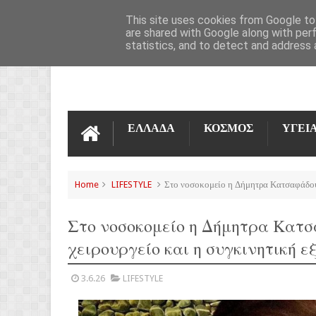
ΌΡΟΙ ΧΡΉΣΗΣ
ΕΠΙΚΟΙΝΩΝΊΑ
This site uses cookies from Google to 
are shared with Google along with per
statistics, and to detect and address 
ΕΛΛΑΔΑ
ΚΟΣΜΟΣ
ΥΓΕΙ
Home
LIFESTYLE
Στο νοσοκομείο η Δήμητρα Κατσαφάδου 
Στο νοσοκομείο η Δήμητρα Κατσ
χειρουργείο και η συγκινητική ε
3.6.26
LIFESTYLE