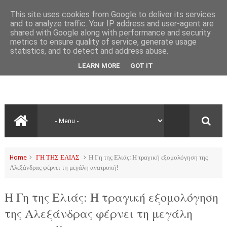
This site uses cookies from Google to deliver its services
and to analyze traffic. Your IP address and user-agent are
shared with Google along with performance and security
metrics to ensure quality of service, generate usage
statistics, and to detect and address abuse.
LEARN MORE
GOT IT
Home
ΓΗ ΤΗΣ ΕΛΙΑΣ
Η Γη της Ελιάς: Η τραγική εξομολόγηση της
Αλεξάνδρας φέρνει τη μεγάλη ανατροπή!
Η Γη της Ελιάς: Η τραγική εξομολόγηση
της Αλεξάνδρας φέρνει τη μεγάλη