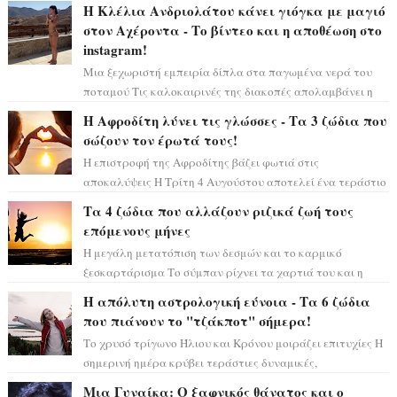
σκηνικό θυμίζει ταινία μυστηρίου ...
Η Κλέλια Ανδριολάτου κάνει γιόγκα με μαγιό
στον Αχέροντα - Το βίντεο και η αποθέωση στο
instagram!
Μια ξεχωριστή εμπειρία δίπλα στα παγωμένα νερά του
ποταμού Τις καλοκαιρινές της διακοπές απολαμβάνει η
Κλέλια Ανδριολάτου και φροντίζει ...
Η Αφροδίτη λύνει τις γλώσσες - Τα 3 ζώδια που
σώζουν τον έρωτά τους!
Η επιστροφή της Αφροδίτης βάζει φωτιά στις
αποκαλύψεις Η Τρίτη 4 Αυγούστου αποτελεί ένα τεράστιο
αστρολογικό ορόσημο, καθώς η Αφροδίτη πρ...
Τα 4 ζώδια που αλλάζουν ριζικά ζωή τους
επόμενους μήνες
Η μεγάλη μετατόπιση των δεσμών και το καρμικό
ξεσκαρτάρισμα Το σύμπαν ρίχνει τα χαρτιά του και η
αστρολόγος Έλενορ προειδοποιεί: οι σελην...
Η απόλυτη αστρολογική εύνοια - Τα 6 ζώδια
που πιάνουν το "τζάκποτ" σήμερα!
Το χρυσό τρίγωνο Ήλιου και Κρόνου μοιράζει επιτυχίες Η
σημερινή ημέρα κρύβει τεράστιες δυναμικές,
αποδεικνύοντας πως η πραγματική επιτυχί...
Μια Γυναίκα: Ο ξαφνικός θάνατος και ο