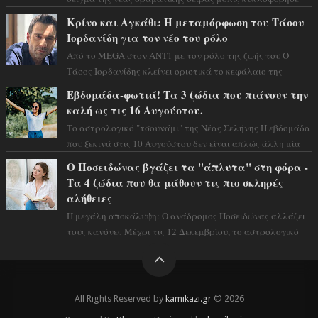
και η αισθητική του ξεπερνά κάθε π...
Κρίνο και Αγκάθι: Η μεταμόρφωση του Τάσου
Ιορδανίδη για τον νέο του ρόλο
Από το MEGA στον ΑΝΤ1 με τον ρόλο της ζωής του Ο
Τάσος Ιορδανίδης κλείνει οριστικά το κεφάλαιο της
τεράστιας επιτυχίας «Μια Νύχτα Μόνο» ...
Εβδομάδα-φωτιά! Τα 3 ζώδια που πιάνουν την
καλή ως τις 16 Αυγούστου.
Το αστρολογικό "τσουνάμι" της Νέας Σελήνης Η εβδομάδα
που ξεκινά στις 10 Αυγούστου δεν είναι απλώς άλλη μία
συνηθισμένη περίοδο...
Ο Ποσειδώνας βγάζει τα "άπλυτα" στη φόρα -
Τα 4 ζώδια που θα μάθουν τις πιο σκληρές
αλήθειες
Η μεγάλη αποκάλυψη: Ο ανάδρομος Ποσειδώνας αλλάζει
τους κανόνες Μέχρι τις 12 Δεκεμβρίου, το αστρολογικό
σκηνικό θυμίζει ταινία μυστηρίου ...
All Rights Reserved by
kamikazi.gr
© 2026