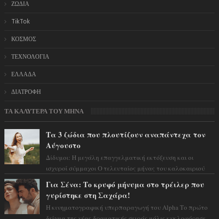
ΖΩΔΙΑ
TikTok
ΚΟΣΜΟΣ
ΤΕΧΝΟΛΟΓΙΑ
ΕΛΛΑΔΑ
ΔΙΑΤΡΟΦΗ
ΤΑ ΚΑΛΥΤΕΡΑ ΤΟΥ ΜΗΝΑ
Τα 3 ζώδια που πλουτίζουν αναπάντεχα τον
Αύγουστο
Δίδυμοι: Η μεγάλη επαγγελματική εκτόξευση και οι
ισχυροί σύμμαχοι Ο τελευταίος μήνας του καλοκαιριού
έρχεται να ανατρέψει τα πάντα γύρω α...
Για Σένα: Το κρυφό μήνυμα στο τρέιλερ που
γυρίστηκε στη Σαχάρα!
Η κινηματογραφική υπερπαραγωγή του Alpha Το πρώτο
δείγμα της νέας δραματικής σειράς μόλις κυκλοφόρησε