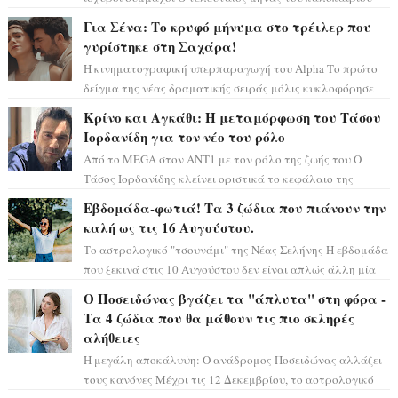
έρχεται να ανατρέψει τα πάντα γύρω α...
Για Σένα: Το κρυφό μήνυμα στο τρέιλερ που
γυρίστηκε στη Σαχάρα!
Η κινηματογραφική υπερπαραγωγή του Alpha Το πρώτο
δείγμα της νέας δραματικής σειράς μόλις κυκλοφόρησε
και η αισθητική του ξεπερνά κάθε π...
Κρίνο και Αγκάθι: Η μεταμόρφωση του Τάσου
Ιορδανίδη για τον νέο του ρόλο
Από το MEGA στον ΑΝΤ1 με τον ρόλο της ζωής του Ο
Τάσος Ιορδανίδης κλείνει οριστικά το κεφάλαιο της
τεράστιας επιτυχίας «Μια Νύχτα Μόνο» ...
Εβδομάδα-φωτιά! Τα 3 ζώδια που πιάνουν την
καλή ως τις 16 Αυγούστου.
Το αστρολογικό "τσουνάμι" της Νέας Σελήνης Η εβδομάδα
που ξεκινά στις 10 Αυγούστου δεν είναι απλώς άλλη μία
συνηθισμένη περίοδο...
Ο Ποσειδώνας βγάζει τα "άπλυτα" στη φόρα -
Τα 4 ζώδια που θα μάθουν τις πιο σκληρές
αλήθειες
Η μεγάλη αποκάλυψη: Ο ανάδρομος Ποσειδώνας αλλάζει
τους κανόνες Μέχρι τις 12 Δεκεμβρίου, το αστρολογικό