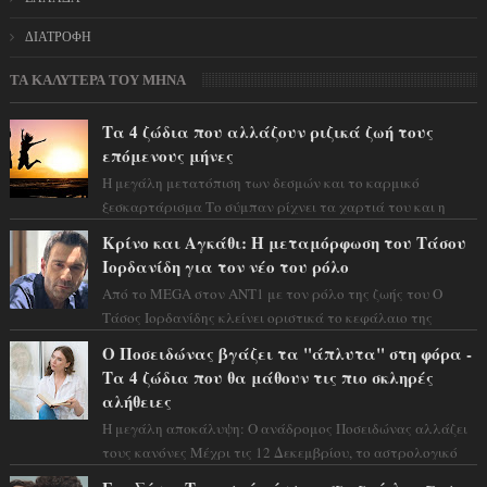
ΔΙΑΤΡΟΦΗ
ΤΑ ΚΑΛΥΤΕΡΑ ΤΟΥ ΜΗΝΑ
Τα 4 ζώδια που αλλάζουν ριζικά ζωή τους
επόμενους μήνες
Η μεγάλη μετατόπιση των δεσμών και το καρμικό
ξεσκαρτάρισμα Το σύμπαν ρίχνει τα χαρτιά του και η
αστρολόγος Έλενορ προειδοποιεί: οι σελην...
Κρίνο και Αγκάθι: Η μεταμόρφωση του Τάσου
Ιορδανίδη για τον νέο του ρόλο
Από το MEGA στον ΑΝΤ1 με τον ρόλο της ζωής του Ο
Τάσος Ιορδανίδης κλείνει οριστικά το κεφάλαιο της
τεράστιας επιτυχίας «Μια Νύχτα Μόνο» ...
Ο Ποσειδώνας βγάζει τα "άπλυτα" στη φόρα -
Τα 4 ζώδια που θα μάθουν τις πιο σκληρές
αλήθειες
Η μεγάλη αποκάλυψη: Ο ανάδρομος Ποσειδώνας αλλάζει
τους κανόνες Μέχρι τις 12 Δεκεμβρίου, το αστρολογικό
σκηνικό θυμίζει ταινία μυστηρίου ...