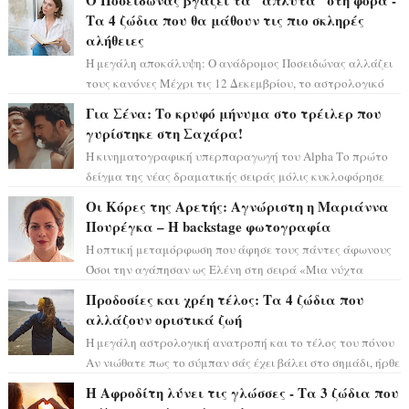
Ο Ποσειδώνας βγάζει τα "άπλυτα" στη φόρα -
Τα 4 ζώδια που θα μάθουν τις πιο σκληρές
αλήθειες
Η μεγάλη αποκάλυψη: Ο ανάδρομος Ποσειδώνας αλλάζει
τους κανόνες Μέχρι τις 12 Δεκεμβρίου, το αστρολογικό
σκηνικό θυμίζει ταινία μυστηρίου ...
Για Σένα: Το κρυφό μήνυμα στο τρέιλερ που
γυρίστηκε στη Σαχάρα!
Η κινηματογραφική υπερπαραγωγή του Alpha Το πρώτο
δείγμα της νέας δραματικής σειράς μόλις κυκλοφόρησε
και η αισθητική του ξεπερνά κάθε π...
Οι Κόρες της Αρετής: Αγνώριστη η Μαριάννα
Πουρέγκα – H backstage φωτογραφία
Η οπτική μεταμόρφωση που άφησε τους πάντες άφωνους
Όσοι την αγάπησαν ως Ελένη στη σειρά «Μια νύχτα
μόνο», θα πρέπει τώρα να προετοιμαστο...
Προδοσίες και χρέη τέλος: Τα 4 ζώδια που
αλλάζουν οριστικά ζωή
Η μεγάλη αστρολογική ανατροπή και το τέλος του πόνου
Αν νιώθατε πως το σύμπαν σάς έχει βάλει στο σημάδι, ήρθε
η ώρα να πάρετε μια βαθιά α...
Η Αφροδίτη λύνει τις γλώσσες - Τα 3 ζώδια που