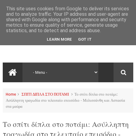
This site uses cookies from Google to deliver its services
and to analyze traffic. Your IP address and user-agent are
shared with Google along with performance and security
metrics to ensure quality of service, generate usage
statistics, and to detect and address abuse.
LEARN MORE
GOT IT
Home
ΣΠΙΤΙ ΔΙΠΛΑ ΣΤΟ ΠΟΤΑΜΙ
Το σπίτι δίπλα στο ποτάμι:
Ασύλληπτη τραγωδία στο τελευταίο επεισόδιο - Μελισσάνθη και Ασπασία
στα μαύρα
Το σπίτι δίπλα στο ποτάμι: Ασύλληπτη
τραγωδία στο τελευταίο επεισόδιο -