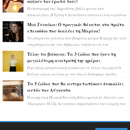
σώζουν τον έρωτά τους!
Η επιστροφή της Αφροδίτης βάζει φωτιά στις
αποκαλύψεις Η Τρίτη 4 Αυγούστου αποτελεί ένα τεράστιο
αστρολογικό ορόσημο, καθώς η Αφροδίτη πρ...
Μια Γυναίκα: Ο τραγικός θάνατος στο πρώτο
επεισόδιο που διαλύει τη Μαρίνα!
Το απέραντο γαλάζιο που βάφεται μαύρο Η αρχή της νέας
υπερπαραγωγής του Alpha μας ταξιδεύει σε ένα
ειδυλλιακό σκηνικό, πλημμυρισμένο από...
Τέλος τα βάσανα: Τα 3 ζώδια που ζουν τη
μεγαλύτερη ανατροπή της ημέρας
Η μεγάλη αστρολογική ανάσα και το τέλος του μήνα Ο
Ιούλιος ρίχνει αυλαία με τον πιο ελπιδοφόρο τρόπο,
καθώς η Σελήνη περνάει στο ζώδιο τω...
Τα 5 ζώδια που θα αντιμετωπίσουν δυσκολίες
αυτόν τον Αύγουστο
Η εκρηκτική Ηλιακή Έκλειψη βάζει φωτιά σε Λέοντες και
Υδροχόους Η 12η Αυγούστου σηματοδοτεί την έναρξη του
αστρολογικού χάους, καθώς η Ηλια...