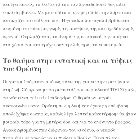
ανοίγει κανείς, το ένστικτό του τον προειδοποιεί πως κάτι
κακό συμβαίνει. Με μια απότομη κίνηση σπάει την πόρτα και
αντικρίζει το απόλυτο σοκ. Η γυναίκα που αγαπά βρίσκεται
πεσμένη στο πάτωμα, χωρίς τις αισθήσεις της και σχεδόν χωρίς
σφυγμό. Ουρλιάζοντας το όνομά της σε πανικό, την παίρνει
στα χέρια του και τρέχει σαν τρελός προς το νοσοκομείο.
Το θαύμα στην εντατική και οι τύψεις
του Ορέστη
Οι γιατροί πέφτουν αμέσως πάνω της για να την κρατήσουν
στη ζωή. Σύμφωνα με το ρεπορτάζ του περιοδικού TiVi Σίριαλ,
τα νέα είναι τελικά ελπιδοφόρα. Ο θεράπων ιατρός
ανακοινώνει στον Ορέστη πως η δική του έγκαιρη επέμβαση
αποδείχθηκε σωτήρια, καθώς λίγα λεπτά καθυστέρησης θα ήταν
μοιραία τόσο για τη μητέρα όσο και για το αγέννητο βρέφος.
Ανακουφισμένος που διέφυγαν τον κίνδυνο, ο νεαρός
περιμένει με αγωνία να ξυπνήσει η Βούλα. Είναι πλέον