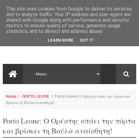
This site uses cookies from Google to deliver its services
and to analyze traffic. Your IP address and user-agent are
shared with Google along with performance and security
metrics to ensure quality of service, generate usage
statistics, and to detect and address abuse.
LEARN MORE
GOT IT
Home
ΠΟΡΤΟ ΛΕΟΝΕ
Porto Leone: Ο Ορέστης σπάει την πόρτα και
βρίσκει τη Βούλα αναίσθητη!
Porto Leone: Ο Ορέστης σπάει την πόρτα
και βρίσκει τη Βούλα αναίσθητη!