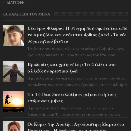
ΔΙΑΤΡΟΦΗ
ΤΑ ΚΑΛΥΤΕΡΑ ΤΟΥ ΜΗΝΑ
Σταύρος Φλώρος: Η στιγμή που σηκώνεται από
το αμαξίδιο και στέκεται όρθιος ξανά - Το νέο
συγκινητικό βίντεο
Το βίντεο που συγκλονίζει και το μάθημα ζωής Δύο μήνες
έχουν περάσει από τη μέρα που η ζωή του Σταύρου
Φλώρου άλλαξε για πάντα. Ο πρώην...
Προδοσίες και χρέη τέλος: Τα 4 ζώδια που
αλλάζουν οριστικά ζωή
Η μεγάλη αστρολογική ανατροπή και το τέλος του πόνου
Αν νιώθατε πως το σύμπαν σάς έχει βάλει στο σημάδι, ήρθε
η ώρα να πάρετε μια βαθιά α...
Τα 4 ζώδια που αλλάζουν ριζικά ζωή τους
επόμενους μήνες
Η μεγάλη μετατόπιση των δεσμών και το καρμικό
ξεσκαρτάρισμα Το σύμπαν ρίχνει τα χαρτιά του και η
αστρολόγος Έλενορ προειδοποιεί: οι σελην...
Οι Κόρες της Αρετής: Αγνώριστη η Μαριάννα
Πουρέγκα – H backstage φωτογραφία