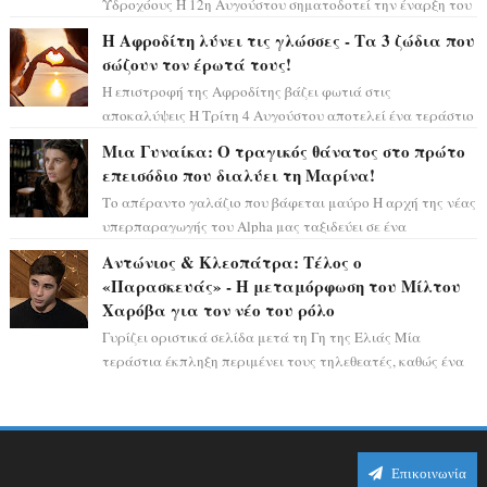
Υδροχόους Η 12η Αυγούστου σηματοδοτεί την έναρξη του
αστρολογικού χάους, καθώς η Ηλια...
Η Αφροδίτη λύνει τις γλώσσες - Τα 3 ζώδια που
σώζουν τον έρωτά τους!
Η επιστροφή της Αφροδίτης βάζει φωτιά στις
αποκαλύψεις Η Τρίτη 4 Αυγούστου αποτελεί ένα τεράστιο
αστρολογικό ορόσημο, καθώς η Αφροδίτη πρ...
Μια Γυναίκα: Ο τραγικός θάνατος στο πρώτο
επεισόδιο που διαλύει τη Μαρίνα!
Το απέραντο γαλάζιο που βάφεται μαύρο Η αρχή της νέας
υπερπαραγωγής του Alpha μας ταξιδεύει σε ένα
ειδυλλιακό σκηνικό, πλημμυρισμένο από...
Αντώνιος & Κλεοπάτρα: Τέλος ο
«Παρασκευάς» - Η μεταμόρφωση του Μίλτου
Χαρόβα για τον νέο του ρόλο
Γυρίζει οριστικά σελίδα μετά τη Γη της Ελιάς Μία
τεράστια έκπληξη περιμένει τους τηλεθεατές, καθώς ένα
από τα πιο πολυσυζητημένα πρόσωπα...
Επικοινωνία