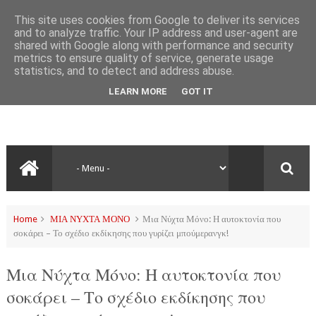
This site uses cookies from Google to deliver its services
and to analyze traffic. Your IP address and user-agent are
shared with Google along with performance and security
metrics to ensure quality of service, generate usage
statistics, and to detect and address abuse.
LEARN MORE
GOT IT
Home
ΜΙΑ ΝΥΧΤΑ ΜΟΝΟ
Μια Νύχτα Μόνο: Η αυτοκτονία που
σοκάρει – Το σχέδιο εκδίκησης που γυρίζει μπούμερανγκ!
Μια Νύχτα Μόνο: Η αυτοκτονία που
σοκάρει – Το σχέδιο εκδίκησης που