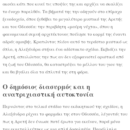
ακούει κάτι που κινεί τις υποψίες της και αρχίζει να σκαλίζει
το ένοχο παρελθόν. Τα βήματά της την οδηγούν στο επίμαχο
ξενοδοχείο, όπου ξεθάβει το μεγαλύτερο μυστικό της Αρετής
και του Οδυσσέα: την περιβόητη «μαύρη νύχτα», όπου η
φαινομενικά σεμνή αρχιτέκτονας πούλησε το κορμί της έναντι
αδράς αμοιβής. Κρατώντας πλέον αυτό το τεράστιο μυστικό ως
όπλο, η Αλεξάνδρα στήνει ένα αδίστακτο σχέδιο. Εκβιάζει την
Αρετή, απειλώντας την πως αν δεν εξαφανιστεί οριστικά από
τη ζωή του Οδυσσέα, θα καταστρέψει το μέλλον του γιου της
και θα βγάλει όλα τα άπλυτά της στη φόρα.
Ο δημόσιος διασυρμός και η
ανατριχιαστική αυτοκτονία
Περνώντας στο τελικό στάδιο του εκδικητικού της σχεδίου, η
Αλεξάνδρα ρίχνει το φαρμάκι της στον Οδυσσέα, λέγοντάς του
πως η Αρετή δεν ένιωσε ποτέ έρωτα για εκείνον, παρά μόνο
τον εκμεταλλεύτηκε ως μια απλή δοσοληψία. Παράλληλα,