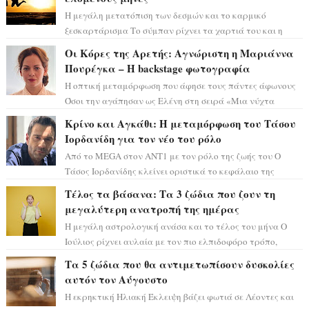
Η μεγάλη μετατόπιση των δεσμών και το καρμικό
ξεσκαρτάρισμα Το σύμπαν ρίχνει τα χαρτιά του και η
αστρολόγος Έλενορ προειδοποιεί: οι σελην...
Οι Κόρες της Αρετής: Αγνώριστη η Μαριάννα
Πουρέγκα – H backstage φωτογραφία
Η οπτική μεταμόρφωση που άφησε τους πάντες άφωνους
Όσοι την αγάπησαν ως Ελένη στη σειρά «Μια νύχτα
μόνο», θα πρέπει τώρα να προετοιμαστο...
Κρίνο και Αγκάθι: Η μεταμόρφωση του Τάσου
Ιορδανίδη για τον νέο του ρόλο
Από το MEGA στον ΑΝΤ1 με τον ρόλο της ζωής του Ο
Τάσος Ιορδανίδης κλείνει οριστικά το κεφάλαιο της
τεράστιας επιτυχίας «Μια Νύχτα Μόνο» ...
Τέλος τα βάσανα: Τα 3 ζώδια που ζουν τη
μεγαλύτερη ανατροπή της ημέρας
Η μεγάλη αστρολογική ανάσα και το τέλος του μήνα Ο
Ιούλιος ρίχνει αυλαία με τον πιο ελπιδοφόρο τρόπο,
καθώς η Σελήνη περνάει στο ζώδιο τω...
Τα 5 ζώδια που θα αντιμετωπίσουν δυσκολίες
αυτόν τον Αύγουστο
Η εκρηκτική Ηλιακή Έκλειψη βάζει φωτιά σε Λέοντες και