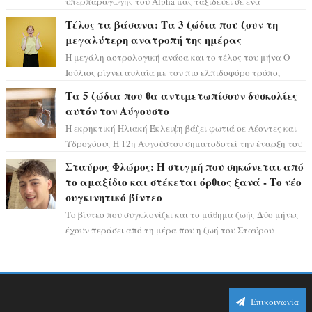
υπερπαραγωγής του Alpha μας ταξιδεύει σε ένα
ειδυλλιακό σκηνικό, πλημμυρισμένο από...
Τέλος τα βάσανα: Τα 3 ζώδια που ζουν τη
μεγαλύτερη ανατροπή της ημέρας
Η μεγάλη αστρολογική ανάσα και το τέλος του μήνα Ο
Ιούλιος ρίχνει αυλαία με τον πιο ελπιδοφόρο τρόπο,
καθώς η Σελήνη περνάει στο ζώδιο τω...
Τα 5 ζώδια που θα αντιμετωπίσουν δυσκολίες
αυτόν τον Αύγουστο
Η εκρηκτική Ηλιακή Έκλειψη βάζει φωτιά σε Λέοντες και
Υδροχόους Η 12η Αυγούστου σηματοδοτεί την έναρξη του
αστρολογικού χάους, καθώς η Ηλια...
Σταύρος Φλώρος: Η στιγμή που σηκώνεται από
το αμαξίδιο και στέκεται όρθιος ξανά - Το νέο
συγκινητικό βίντεο
Το βίντεο που συγκλονίζει και το μάθημα ζωής Δύο μήνες
έχουν περάσει από τη μέρα που η ζωή του Σταύρου
Φλώρου άλλαξε για πάντα. Ο πρώην...
Επικοινωνία