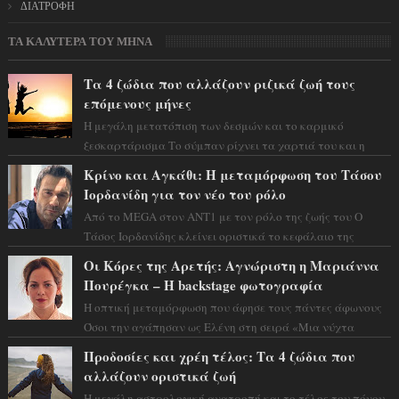
ΔΙΑΤΡΟΦΗ
ΤΑ ΚΑΛΥΤΕΡΑ ΤΟΥ ΜΗΝΑ
Τα 4 ζώδια που αλλάζουν ριζικά ζωή τους
επόμενους μήνες
Η μεγάλη μετατόπιση των δεσμών και το καρμικό
ξεσκαρτάρισμα Το σύμπαν ρίχνει τα χαρτιά του και η
αστρολόγος Έλενορ προειδοποιεί: οι σελην...
Κρίνο και Αγκάθι: Η μεταμόρφωση του Τάσου
Ιορδανίδη για τον νέο του ρόλο
Από το MEGA στον ΑΝΤ1 με τον ρόλο της ζωής του Ο
Τάσος Ιορδανίδης κλείνει οριστικά το κεφάλαιο της
τεράστιας επιτυχίας «Μια Νύχτα Μόνο» ...
Οι Κόρες της Αρετής: Αγνώριστη η Μαριάννα
Πουρέγκα – H backstage φωτογραφία
Η οπτική μεταμόρφωση που άφησε τους πάντες άφωνους
Όσοι την αγάπησαν ως Ελένη στη σειρά «Μια νύχτα
μόνο», θα πρέπει τώρα να προετοιμαστο...
Προδοσίες και χρέη τέλος: Τα 4 ζώδια που
αλλάζουν οριστικά ζωή
Η μεγάλη αστρολογική ανατροπή και το τέλος του πόνου