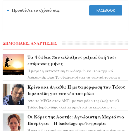
Προσθέστε το σχόλιό σας
FACEBOOK
ΔΗΜΟΦΙΛΕΙΣ ΑΝΑΡΤΗΣΕΙΣ
Τα 4 ζώδια που αλλάζουν ριζικά ζωή τους
επόμενους μήνες
Η μεγάλη μετατόπιση των δεσμών και το καρμικό
ξεσκαρτάρισμα Το σύμπαν ρίχνει τα χαρτιά του και η
αστρολόγος Έλενορ προειδοποιεί: οι σελην...
Κρίνο και Αγκάθι: Η μεταμόρφωση του Τάσου
Ιορδανίδη για τον νέο του ρόλο
Από το MEGA στον ΑΝΤ1 με τον ρόλο της ζωής του Ο
Τάσος Ιορδανίδης κλείνει οριστικά το κεφάλαιο της
τεράστιας επιτυχίας «Μια Νύχτα Μόνο» ...
Οι Κόρες της Αρετής: Αγνώριστη η Μαριάννα
Πουρέγκα – H backstage φωτογραφία
Η οπτική μεταμόρφωση που άφησε τους πάντες άφωνους