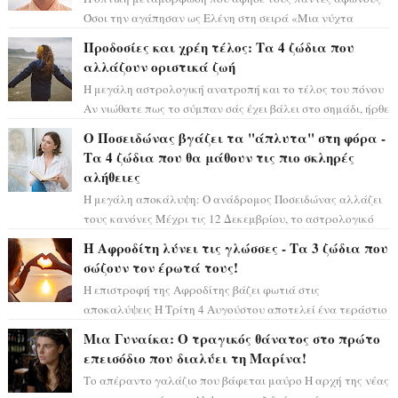
Όσοι την αγάπησαν ως Ελένη στη σειρά «Μια νύχτα
μόνο», θα πρέπει τώρα να προετοιμαστο...
Προδοσίες και χρέη τέλος: Τα 4 ζώδια που
αλλάζουν οριστικά ζωή
Η μεγάλη αστρολογική ανατροπή και το τέλος του πόνου
Αν νιώθατε πως το σύμπαν σάς έχει βάλει στο σημάδι, ήρθε
η ώρα να πάρετε μια βαθιά α...
Ο Ποσειδώνας βγάζει τα "άπλυτα" στη φόρα -
Τα 4 ζώδια που θα μάθουν τις πιο σκληρές
αλήθειες
Η μεγάλη αποκάλυψη: Ο ανάδρομος Ποσειδώνας αλλάζει
τους κανόνες Μέχρι τις 12 Δεκεμβρίου, το αστρολογικό
σκηνικό θυμίζει ταινία μυστηρίου ...
Η Αφροδίτη λύνει τις γλώσσες - Τα 3 ζώδια που
σώζουν τον έρωτά τους!
Η επιστροφή της Αφροδίτης βάζει φωτιά στις
αποκαλύψεις Η Τρίτη 4 Αυγούστου αποτελεί ένα τεράστιο
αστρολογικό ορόσημο, καθώς η Αφροδίτη πρ...
Μια Γυναίκα: Ο τραγικός θάνατος στο πρώτο
επεισόδιο που διαλύει τη Μαρίνα!
Το απέραντο γαλάζιο που βάφεται μαύρο Η αρχή της νέας