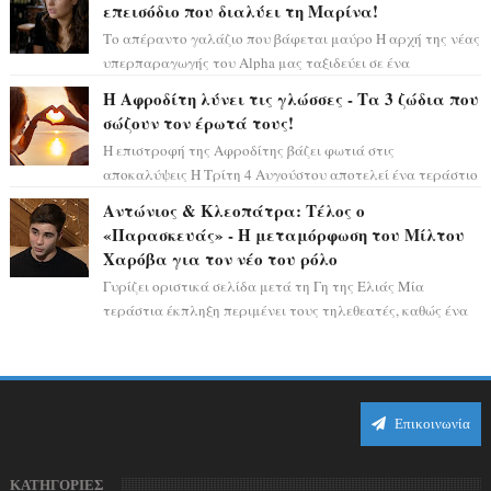
επεισόδιο που διαλύει τη Μαρίνα!
Το απέραντο γαλάζιο που βάφεται μαύρο Η αρχή της νέας
υπερπαραγωγής του Alpha μας ταξιδεύει σε ένα
ειδυλλιακό σκηνικό, πλημμυρισμένο από...
Η Αφροδίτη λύνει τις γλώσσες - Τα 3 ζώδια που
σώζουν τον έρωτά τους!
Η επιστροφή της Αφροδίτης βάζει φωτιά στις
αποκαλύψεις Η Τρίτη 4 Αυγούστου αποτελεί ένα τεράστιο
αστρολογικό ορόσημο, καθώς η Αφροδίτη πρ...
Αντώνιος & Κλεοπάτρα: Τέλος ο
«Παρασκευάς» - Η μεταμόρφωση του Μίλτου
Χαρόβα για τον νέο του ρόλο
Γυρίζει οριστικά σελίδα μετά τη Γη της Ελιάς Μία
τεράστια έκπληξη περιμένει τους τηλεθεατές, καθώς ένα
από τα πιο πολυσυζητημένα πρόσωπα...
Επικοινωνία
ΚΑΤΗΓΟΡΙΕΣ