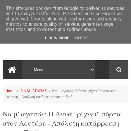
This site uses cookies from Google to deliver its services
and to analyze traffic. Your IP address and user-agent are
shared with Google along with performance and security
metrics to ensure quality of service, generate usage
statistics, and to detect and address abuse.
LEARN MORE
GOT IT
Home
ΝΑ Μ' ΑΓΑΠΑΣ
Να μ' αγαπάς: Η Άννα "ρίχνει" πόρτα στον
Λευτέρη - Απόλυτη κατάρρευση για τη Ζωή!
Να μ' αγαπάς: Η Άννα "ρίχνει" πόρτα
στον Λευτέρη - Απόλυτη κατάρρευση