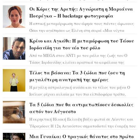
αστρολόγος Έλενορ προειδοποιεί: οι σελην...
Οι Κόρες της Αρετής: Αγνώριστη η Μαριάννα
Πουρέγκα – H backstage φωτογραφία
Η οπτική μεταμόρφωση που άφησε τους πάντες άφωνους
Όσοι την αγάπησαν ως Ελένη στη σειρά «Μια νύχτα
μόνο», θα πρέπει τώρα να προετοιμαστο...
Κρίνο και Αγκάθι: Η μεταμόρφωση του Τάσου
Ιορδανίδη για τον νέο του ρόλο
Από το MEGA στον ΑΝΤ1 με τον ρόλο της ζωής του Ο
Τάσος Ιορδανίδης κλείνει οριστικά το κεφάλαιο της
τεράστιας επιτυχίας «Μια Νύχτα Μόνο» ...
Τέλος τα βάσανα: Τα 3 ζώδια που ζουν τη
μεγαλύτερη ανατροπή της ημέρας
Η μεγάλη αστρολογική ανάσα και το τέλος του μήνα Ο
Ιούλιος ρίχνει αυλαία με τον πιο ελπιδοφόρο τρόπο,
καθώς η Σελήνη περνάει στο ζώδιο τω...
Τα 5 ζώδια που θα αντιμετωπίσουν δυσκολίες
αυτόν τον Αύγουστο
Η εκρηκτική Ηλιακή Έκλειψη βάζει φωτιά σε Λέοντες και
Υδροχόους Η 12η Αυγούστου σηματοδοτεί την έναρξη του
αστρολογικού χάους, καθώς η Ηλια...
Μια Γυναίκα: Ο τραγικός θάνατος στο πρώτο