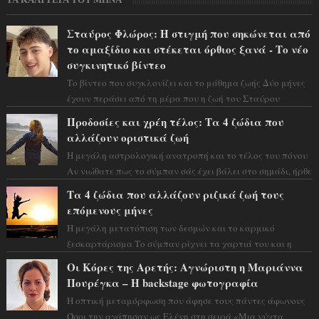
Σταύρος Φλώρος: Η στιγμή που σηκώνεται από
το αμαξίδιο και στέκεται όρθιος ξανά - Το νέο
συγκινητικό βίντεο
Το βίντεο που συγκλονίζει και το μάθημα ζωής Δύο μήνες
έχουν περάσει από τη μέρα που η ζωή του Σταύρου
Φλώρου άλλαξε για πάντα. Ο πρώην...
Προδοσίες και χρέη τέλος: Τα 4 ζώδια που
αλλάζουν οριστικά ζωή
Η μεγάλη αστρολογική ανατροπή και το τέλος του πόνου
Αν νιώθατε πως το σύμπαν σάς έχει βάλει στο σημάδι, ήρθε
η ώρα να πάρετε μια βαθιά α...
Τα 4 ζώδια που αλλάζουν ριζικά ζωή τους
επόμενους μήνες
Η μεγάλη μετατόπιση των δεσμών και το καρμικό
ξεσκαρτάρισμα Το σύμπαν ρίχνει τα χαρτιά του και η
αστρολόγος Έλενορ προειδοποιεί: οι σελην...
Οι Κόρες της Αρετής: Αγνώριστη η Μαριάννα
Πουρέγκα – H backstage φωτογραφία
Η οπτική μεταμόρφωση που άφησε τους πάντες άφωνους
Όσοι την αγάπησαν ως Ελένη στη σειρά «Μια νύχτα