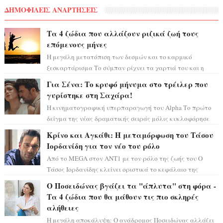
ΔΗΜΟΦΙΛΕΙΣ ΑΝΑΡΤΗΣΕΙΣ
Τα 4 ζώδια που αλλάζουν ριζικά ζωή τους
επόμενους μήνες
Η μεγάλη μετατόπιση των δεσμών και το καρμικό
ξεσκαρτάρισμα Το σύμπαν ρίχνει τα χαρτιά του και η
αστρολόγος Έλενορ προειδοποιεί: οι σελην...
Για Σένα: Το κρυφό μήνυμα στο τρέιλερ που
γυρίστηκε στη Σαχάρα!
Η κινηματογραφική υπερπαραγωγή του Alpha Το πρώτο
δείγμα της νέας δραματικής σειράς μόλις κυκλοφόρησε
και η αισθητική του ξεπερνά κάθε π...
Κρίνο και Αγκάθι: Η μεταμόρφωση του Τάσου
Ιορδανίδη για τον νέο του ρόλο
Από το MEGA στον ΑΝΤ1 με τον ρόλο της ζωής του Ο
Τάσος Ιορδανίδης κλείνει οριστικά το κεφάλαιο της
τεράστιας επιτυχίας «Μια Νύχτα Μόνο» ...
Ο Ποσειδώνας βγάζει τα "άπλυτα" στη φόρα -
Τα 4 ζώδια που θα μάθουν τις πιο σκληρές
αλήθειες
Η μεγάλη αποκάλυψη: Ο ανάδρομος Ποσειδώνας αλλάζει