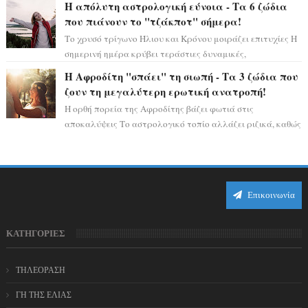
Η απόλυτη αστρολογική εύνοια - Τα 6 ζώδια
που πιάνουν το "τζάκποτ" σήμερα!
Το χρυσό τρίγωνο Ήλιου και Κρόνου μοιράζει επιτυχίες Η
σημερινή ημέρα κρύβει τεράστιες δυναμικές,
αποδεικνύοντας πως η πραγματική επιτυχί...
Η Αφροδίτη "σπάει" τη σιωπή - Τα 3 ζώδια που
ζουν τη μεγαλύτερη ερωτική ανατροπή!
Η ορθή πορεία της Αφροδίτης βάζει φωτιά στις
αποκαλύψεις Το αστρολογικό τοπίο αλλάζει ριζικά, καθώς
η Αφροδίτη επιστρέφει σε ορθή πορεία ...
Επικοινωνία
ΚΑΤΗΓΟΡΙΕΣ
ΤΗΛΕΟΡΑΣΗ
ΓΗ ΤΗΣ ΕΛΙΑΣ