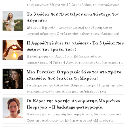
τους κανόνες Μέχρι τις 12 Δεκεμβρίου, το αστρολογικό
σκηνικό θυμίζει ταινία μυστηρίου ...
Τα 3 ζώδια που πλουτίζουν αναπάντεχα τον
Αύγουστο
Δίδυμοι: Η μεγάλη επαγγελματική εκτόξευση και οι
ισχυροί σύμμαχοι Ο τελευταίος μήνας του καλοκαιριού
έρχεται να ανατρέψει τα πάντα γύρω α...
Η Αφροδίτη λύνει τις γλώσσες - Τα 3 ζώδια που
σώζουν τον έρωτά τους!
Η επιστροφή της Αφροδίτης βάζει φωτιά στις
αποκαλύψεις Η Τρίτη 4 Αυγούστου αποτελεί ένα τεράστιο
αστρολογικό ορόσημο, καθώς η Αφροδίτη πρ...
Μια Γυναίκα: Ο τραγικός θάνατος στο πρώτο
επεισόδιο που διαλύει τη Μαρίνα!
Το απέραντο γαλάζιο που βάφεται μαύρο Η αρχή της νέας
υπερπαραγωγής του Alpha μας ταξιδεύει σε ένα
ειδυλλιακό σκηνικό, πλημμυρισμένο από...
Οι Κόρες της Αρετής: Αγνώριστη η Μαριάννα
Πουρέγκα – H backstage φωτογραφία
Η οπτική μεταμόρφωση που άφησε τους πάντες άφωνους
Όσοι την αγάπησαν ως Ελένη στη σειρά «Μια νύχτα
μόνο», θα πρέπει τώρα να προετοιμαστο...