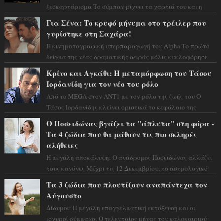
ξεσκαρτάρισμα Το σύμπαν ρίχνει τα χαρτιά του και η
αστρολόγος Έλενορ προειδοποιεί: οι σελην...
Για Σένα: Το κρυφό μήνυμα στο τρέιλερ που
γυρίστηκε στη Σαχάρα!
Η κινηματογραφική υπερπαραγωγή του Alpha Το πρώτο
δείγμα της νέας δραματικής σειράς μόλις κυκλοφόρησε
και η αισθητική του ξεπερνά κάθε π...
Κρίνο και Αγκάθι: Η μεταμόρφωση του Τάσου
Ιορδανίδη για τον νέο του ρόλο
Από το MEGA στον ΑΝΤ1 με τον ρόλο της ζωής του Ο
Τάσος Ιορδανίδης κλείνει οριστικά το κεφάλαιο της
τεράστιας επιτυχίας «Μια Νύχτα Μόνο» ...
Ο Ποσειδώνας βγάζει τα "άπλυτα" στη φόρα -
Τα 4 ζώδια που θα μάθουν τις πιο σκληρές
αλήθειες
Η μεγάλη αποκάλυψη: Ο ανάδρομος Ποσειδώνας αλλάζει
τους κανόνες Μέχρι τις 12 Δεκεμβρίου, το αστρολογικό
σκηνικό θυμίζει ταινία μυστηρίου ...
Τα 3 ζώδια που πλουτίζουν αναπάντεχα τον
Αύγουστο
Δίδυμοι: Η μεγάλη επαγγελματική εκτόξευση και οι
ισχυροί σύμμαχοι Ο τελευταίος μήνας του καλοκαιριού