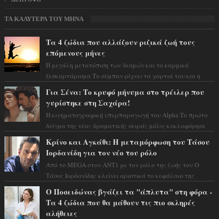
ΤΑ ΚΑΛΥΤΕΡΑ ΤΟΥ ΜΗΝΑ
Τα 4 ζώδια που αλλάζουν ριζικά ζωή τους
επόμενους μήνες
Η μεγάλη μετατόπιση των δεσμών και το καρμικό
ξεσκαρτάρισμα Το σύμπαν ρίχνει τα χαρτιά του και η
αστρολόγος Έλενορ προειδοποιεί: οι σελην...
Για Σένα: Το κρυφό μήνυμα στο τρέιλερ που
γυρίστηκε στη Σαχάρα!
Η κινηματογραφική υπερπαραγωγή του Alpha Το πρώτο
δείγμα της νέας δραματικής σειράς μόλις κυκλοφόρησε
και η αισθητική του ξεπερνά κάθε π...
Κρίνο και Αγκάθι: Η μεταμόρφωση του Τάσου
Ιορδανίδη για τον νέο του ρόλο
Από το MEGA στον ΑΝΤ1 με τον ρόλο της ζωής του Ο
Τάσος Ιορδανίδης κλείνει οριστικά το κεφάλαιο της
τεράστιας επιτυχίας «Μια Νύχτα Μόνο» ...
Ο Ποσειδώνας βγάζει τα "άπλυτα" στη φόρα -
Τα 4 ζώδια που θα μάθουν τις πιο σκληρές
αλήθειες