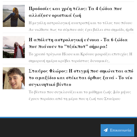
ειδυλλιακό σκηνικό, πλημμυρισμένο από...
Προδοσίες και χρέη τέλος: Τα 4 ζώδια που
αλλάζουν οριστικά ζωή
Η μεγάλη αστρολογική ανατροπή και το τέλος του πόνου
Αν νιώθατε πως το σύμπαν σάς έχει βάλει στο σημάδι, ήρθε
η ώρα να πάρετε μια βαθιά α...
Η απόλυτη αστρολογική εύνοια - Τα 6 ζώδια
που πιάνουν το "τζάκποτ" σήμερα!
Το χρυσό τρίγωνο Ήλιου και Κρόνου μοιράζει επιτυχίες Η
σημερινή ημέρα κρύβει τεράστιες δυναμικές,
αποδεικνύοντας πως η πραγματική επιτυχί...
Σταύρος Φλώρος: Η στιγμή που σηκώνεται από
το αμαξίδιο και στέκεται όρθιος ξανά - Το νέο
συγκινητικό βίντεο
Το βίντεο που συγκλονίζει και το μάθημα ζωής Δύο μήνες
έχουν περάσει από τη μέρα που η ζωή του Σταύρου
Φλώρου άλλαξε για πάντα. Ο πρώην...
Επικοινωνία