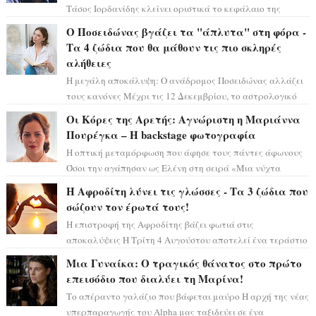
Τάσος Ιορδανίδης κλείνει οριστικά το κεφάλαιο της
τεράστιας επιτυχίας «Μια Νύχτα Μόνο» ...
Ο Ποσειδώνας βγάζει τα "άπλυτα" στη φόρα -
Τα 4 ζώδια που θα μάθουν τις πιο σκληρές
αλήθειες
Η μεγάλη αποκάλυψη: Ο ανάδρομος Ποσειδώνας αλλάζει
τους κανόνες Μέχρι τις 12 Δεκεμβρίου, το αστρολογικό
σκηνικό θυμίζει ταινία μυστηρίου ...
Οι Κόρες της Αρετής: Αγνώριστη η Μαριάννα
Πουρέγκα – H backstage φωτογραφία
Η οπτική μεταμόρφωση που άφησε τους πάντες άφωνους
Όσοι την αγάπησαν ως Ελένη στη σειρά «Μια νύχτα
μόνο», θα πρέπει τώρα να προετοιμαστο...
Η Αφροδίτη λύνει τις γλώσσες - Τα 3 ζώδια που
σώζουν τον έρωτά τους!
Η επιστροφή της Αφροδίτης βάζει φωτιά στις
αποκαλύψεις Η Τρίτη 4 Αυγούστου αποτελεί ένα τεράστιο
αστρολογικό ορόσημο, καθώς η Αφροδίτη πρ...
Μια Γυναίκα: Ο τραγικός θάνατος στο πρώτο
επεισόδιο που διαλύει τη Μαρίνα!
Το απέραντο γαλάζιο που βάφεται μαύρο Η αρχή της νέας
υπερπαραγωγής του Alpha μας ταξιδεύει σε ένα