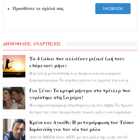
Προσθέστε το σχόλιό σας
FACEBOOK
ΔΗΜΟΦΙΛΕΙΣ ΑΝΑΡΤΗΣΕΙΣ
Τα 4 ζώδια που αλλάζουν ριζικά ζωή τους
επόμενους μήνες
Η μεγάλη μετατόπιση των δεσμών και το καρμικό
ξεσκαρτάρισμα Το σύμπαν ρίχνει τα χαρτιά του και η
αστρολόγος Έλενορ προειδοποιεί: οι σελην...
Για Σένα: Το κρυφό μήνυμα στο τρέιλερ που
γυρίστηκε στη Σαχάρα!
Η κινηματογραφική υπερπαραγωγή του Alpha Το πρώτο
δείγμα της νέας δραματικής σειράς μόλις κυκλοφόρησε
και η αισθητική του ξεπερνά κάθε π...
Κρίνο και Αγκάθι: Η μεταμόρφωση του Τάσου
Ιορδανίδη για τον νέο του ρόλο
Από το MEGA στον ΑΝΤ1 με τον ρόλο της ζωής του Ο