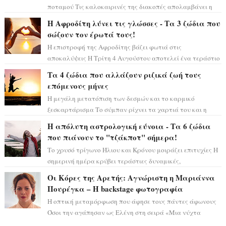
ποταμού Τις καλοκαιρινές της διακοπές απολαμβάνει η
Κλέλια Ανδριολάτου και φροντίζει ...
Η Αφροδίτη λύνει τις γλώσσες - Τα 3 ζώδια που
σώζουν τον έρωτά τους!
Η επιστροφή της Αφροδίτης βάζει φωτιά στις
αποκαλύψεις Η Τρίτη 4 Αυγούστου αποτελεί ένα τεράστιο
αστρολογικό ορόσημο, καθώς η Αφροδίτη πρ...
Τα 4 ζώδια που αλλάζουν ριζικά ζωή τους
επόμενους μήνες
Η μεγάλη μετατόπιση των δεσμών και το καρμικό
ξεσκαρτάρισμα Το σύμπαν ρίχνει τα χαρτιά του και η
αστρολόγος Έλενορ προειδοποιεί: οι σελην...
Η απόλυτη αστρολογική εύνοια - Τα 6 ζώδια
που πιάνουν το "τζάκποτ" σήμερα!
Το χρυσό τρίγωνο Ήλιου και Κρόνου μοιράζει επιτυχίες Η
σημερινή ημέρα κρύβει τεράστιες δυναμικές,
αποδεικνύοντας πως η πραγματική επιτυχί...
Οι Κόρες της Αρετής: Αγνώριστη η Μαριάννα
Πουρέγκα – H backstage φωτογραφία
Η οπτική μεταμόρφωση που άφησε τους πάντες άφωνους
Όσοι την αγάπησαν ως Ελένη στη σειρά «Μια νύχτα
μόνο», θα πρέπει τώρα να προετοιμαστο...