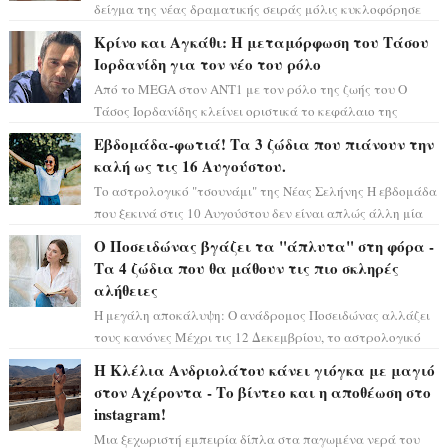
δείγμα της νέας δραματικής σειράς μόλις κυκλοφόρησε
και η αισθητική του ξεπερνά κάθε π...
Κρίνο και Αγκάθι: Η μεταμόρφωση του Τάσου
Ιορδανίδη για τον νέο του ρόλο
Από το MEGA στον ΑΝΤ1 με τον ρόλο της ζωής του Ο
Τάσος Ιορδανίδης κλείνει οριστικά το κεφάλαιο της
τεράστιας επιτυχίας «Μια Νύχτα Μόνο» ...
Εβδομάδα-φωτιά! Τα 3 ζώδια που πιάνουν την
καλή ως τις 16 Αυγούστου.
Το αστρολογικό "τσουνάμι" της Νέας Σελήνης Η εβδομάδα
που ξεκινά στις 10 Αυγούστου δεν είναι απλώς άλλη μία
συνηθισμένη περίοδο...
Ο Ποσειδώνας βγάζει τα "άπλυτα" στη φόρα -
Τα 4 ζώδια που θα μάθουν τις πιο σκληρές
αλήθειες
Η μεγάλη αποκάλυψη: Ο ανάδρομος Ποσειδώνας αλλάζει
τους κανόνες Μέχρι τις 12 Δεκεμβρίου, το αστρολογικό
σκηνικό θυμίζει ταινία μυστηρίου ...
Η Κλέλια Ανδριολάτου κάνει γιόγκα με μαγιό
στον Αχέροντα - Το βίντεο και η αποθέωση στο
instagram!
Μια ξεχωριστή εμπειρία δίπλα στα παγωμένα νερά του