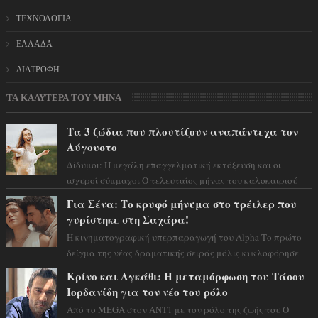
ΤΕΧΝΟΛΟΓΙΑ
ΕΛΛΑΔΑ
ΔΙΑΤΡΟΦΗ
ΤΑ ΚΑΛΥΤΕΡΑ ΤΟΥ ΜΗΝΑ
Τα 3 ζώδια που πλουτίζουν αναπάντεχα τον
Αύγουστο
Δίδυμοι: Η μεγάλη επαγγελματική εκτόξευση και οι
ισχυροί σύμμαχοι Ο τελευταίος μήνας του καλοκαιριού
έρχεται να ανατρέψει τα πάντα γύρω α...
Για Σένα: Το κρυφό μήνυμα στο τρέιλερ που
γυρίστηκε στη Σαχάρα!
Η κινηματογραφική υπερπαραγωγή του Alpha Το πρώτο
δείγμα της νέας δραματικής σειράς μόλις κυκλοφόρησε
και η αισθητική του ξεπερνά κάθε π...
Κρίνο και Αγκάθι: Η μεταμόρφωση του Τάσου
Ιορδανίδη για τον νέο του ρόλο
Από το MEGA στον ΑΝΤ1 με τον ρόλο της ζωής του Ο