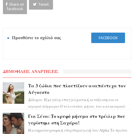
Share on
Tweet
facebook
Προσθέστε το σχόλιό σας
FACEBOOK
ΔΗΜΟΦΙΛΕΙΣ ΑΝΑΡΤΗΣΕΙΣ
Τα 3 ζώδια που πλουτίζουν αναπάντεχα τον
Αύγουστο
Δίδυμοι: Η μεγάλη επαγγελματική εκτόξευση και οι
ισχυροί σύμμαχοι Ο τελευταίος μήνας του καλοκαιριού
έρχεται να ανατρέψει τα πάντα γύρω α...
Για Σένα: Το κρυφό μήνυμα στο τρέιλερ που
γυρίστηκε στη Σαχάρα!
Η κινηματογραφική υπερπαραγωγή του Alpha Το πρώτο