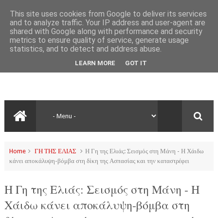
This site uses cookies from Google to deliver its services
and to analyze traffic. Your IP address and user-agent are
shared with Google along with performance and security
metrics to ensure quality of service, generate usage
statistics, and to detect and address abuse.
LEARN MORE
GOT IT
Home
ΓΗ ΤΗΣ ΕΛΙΑΣ
Η Γη της Ελιάς: Σεισμός στη Μάνη - Η Χάιδω
κάνει αποκάλυψη-βόμβα στη δίκη της Ασπασίας και την καταστρέφει
Η Γη της Ελιάς: Σεισμός στη Μάνη - Η
Χάιδω κάνει αποκάλυψη-βόμβα στη