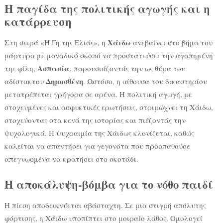
Η παγίδα της πολιτικής αγωγής και η
κατάρρευση
Χάιδω
Στη σειρά «Η Γη της Ελιάς», η
ανεβαίνει στο βήμα του
μάρτυρα με μοναδικό σκοπό να προστατεύσει την αγαπημένη
Ασπασία
της φίλη,
, παρουσιάζοντάς την ως θύμα του
Δημοσθένη
αδίστακτου
. Ωστόσο, η αίθουσα του δικαστηρίου
μετατρέπεται γρήγορα σε αρένα. Η πολιτική αγωγή, με
στοχευμένες και ασφυκτικές ερωτήσεις, στριμώχνει τη Χάιδω,
στοχεύοντας στα κενά της ιστορίας και πιέζοντάς την
ψυχολογικά. Η ψυχραιμία της Χάιδως κλονίζεται, καθώς
καλείται να απαντήσει για γεγονότα που προσπαθούσε
απεγνωσμένα να κρατήσει στο σκοτάδι.
Η αποκάλυψη-βόμβα για το νόθο παιδί
Η πίεση αποδεικνύεται αβάσταχτη. Σε μια στιγμή απόλυτης
φόρτισης, η Χάιδω υποπίπτει στο μοιραίο λάθος. Ομολογεί