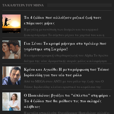
ΤΑ ΚΑΛΥΤΕΡΑ ΤΟΥ ΜΗΝΑ
Τα 4 ζώδια που αλλάζουν ριζικά ζωή τους
επόμενους μήνες
Η μεγάλη μετατόπιση των δεσμών και το καρμικό
ξεσκαρτάρισμα Το σύμπαν ρίχνει τα χαρτιά του και η
αστρολόγος Έλενορ προειδοποιεί: οι σελην...
Για Σένα: Το κρυφό μήνυμα στο τρέιλερ που
γυρίστηκε στη Σαχάρα!
Η κινηματογραφική υπερπαραγωγή του Alpha Το πρώτο
δείγμα της νέας δραματικής σειράς μόλις κυκλοφόρησε
και η αισθητική του ξεπερνά κάθε π...
Κρίνο και Αγκάθι: Η μεταμόρφωση του Τάσου
Ιορδανίδη για τον νέο του ρόλο
Από το MEGA στον ΑΝΤ1 με τον ρόλο της ζωής του Ο
Τάσος Ιορδανίδης κλείνει οριστικά το κεφάλαιο της
τεράστιας επιτυχίας «Μια Νύχτα Μόνο» ...
Ο Ποσειδώνας βγάζει τα "άπλυτα" στη φόρα -
Τα 4 ζώδια που θα μάθουν τις πιο σκληρές
αλήθειες
Η μεγάλη αποκάλυψη: Ο ανάδρομος Ποσειδώνας αλλάζει