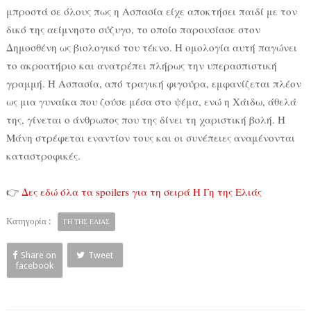
μπροστά σε όλους πως η Ασπασία είχε αποκτήσει παιδί με τον
δικό της αείμνηστο σύζυγο, το οποίο παρουσίασε στον
Δημοσθένη ως βιολογικό του τέκνο. Η ομολογία αυτή παγώνει
το ακροατήριο και ανατρέπει πλήρως την υπερασπιστική
γραμμή. Η Ασπασία, από τραγική φιγούρα, εμφανίζεται πλέον
ως μια γυναίκα που ζούσε μέσα στο ψέμα, ενώ η Χάιδω, άθελά
της, γίνεται ο άνθρωπος που της δίνει τη χαριστική βολή. Η
Μάνη στρέφεται εναντίον τους και οι συνέπειες αναμένονται
καταστροφικές.
👉
Δες εδώ όλα τα spoilers για τη σειρά Η Γη της Ελιάς
Κατηγορία :
ΓΗ ΤΗΣ ΕΛΙΑΣ
Share on
Tweet
facebook