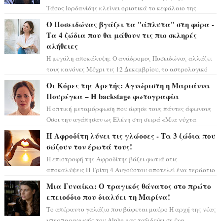
Τάσος Ιορδανίδης κλείνει οριστικά το κεφάλαιο της
τεράστιας επιτυχίας «Μια Νύχτα Μόνο» ...
Ο Ποσειδώνας βγάζει τα "άπλυτα" στη φόρα -
Τα 4 ζώδια που θα μάθουν τις πιο σκληρές
αλήθειες
Η μεγάλη αποκάλυψη: Ο ανάδρομος Ποσειδώνας αλλάζει
τους κανόνες Μέχρι τις 12 Δεκεμβρίου, το αστρολογικό
σκηνικό θυμίζει ταινία μυστηρίου ...
Οι Κόρες της Αρετής: Αγνώριστη η Μαριάννα
Πουρέγκα – H backstage φωτογραφία
Η οπτική μεταμόρφωση που άφησε τους πάντες άφωνους
Όσοι την αγάπησαν ως Ελένη στη σειρά «Μια νύχτα
μόνο», θα πρέπει τώρα να προετοιμαστο...
Η Αφροδίτη λύνει τις γλώσσες - Τα 3 ζώδια που
σώζουν τον έρωτά τους!
Η επιστροφή της Αφροδίτης βάζει φωτιά στις
αποκαλύψεις Η Τρίτη 4 Αυγούστου αποτελεί ένα τεράστιο
αστρολογικό ορόσημο, καθώς η Αφροδίτη πρ...
Μια Γυναίκα: Ο τραγικός θάνατος στο πρώτο
επεισόδιο που διαλύει τη Μαρίνα!
Το απέραντο γαλάζιο που βάφεται μαύρο Η αρχή της νέας
υπερπαραγωγής του Alpha μας ταξιδεύει σε ένα