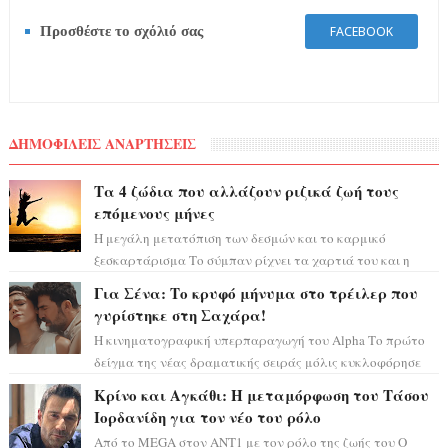
Προσθέστε το σχόλιό σας
FACEBOOK
ΔΗΜΟΦΙΛΕΙΣ ΑΝΑΡΤΗΣΕΙΣ
Τα 4 ζώδια που αλλάζουν ριζικά ζωή τους
επόμενους μήνες
Η μεγάλη μετατόπιση των δεσμών και το καρμικό
ξεσκαρτάρισμα Το σύμπαν ρίχνει τα χαρτιά του και η
αστρολόγος Έλενορ προειδοποιεί: οι σελην...
Για Σένα: Το κρυφό μήνυμα στο τρέιλερ που
γυρίστηκε στη Σαχάρα!
Η κινηματογραφική υπερπαραγωγή του Alpha Το πρώτο
δείγμα της νέας δραματικής σειράς μόλις κυκλοφόρησε
και η αισθητική του ξεπερνά κάθε π...
Κρίνο και Αγκάθι: Η μεταμόρφωση του Τάσου
Ιορδανίδη για τον νέο του ρόλο
Από το MEGA στον ΑΝΤ1 με τον ρόλο της ζωής του Ο