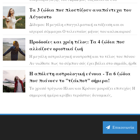
ειδυλλιακό σκηνικό, πλημμυρισμένο από...
Τα 3 ζώδια που πλουτίζουν αναπάντεχα τον
Αύγουστο
Δίδυμοι: Η μεγάλη επαγγελματική εκτόξευση και οι
ισχυροί σύμμαχοι Ο τελευταίος μήνας του καλοκαιριού
έρχεται να ανατρέψει τα πάντα γύρω α...
Προδοσίες και χρέη τέλος: Τα 4 ζώδια που
αλλάζουν οριστικά ζωή
Η μεγάλη αστρολογική ανατροπή και το τέλος του πόνου
Αν νιώθατε πως το σύμπαν σάς έχει βάλει στο σημάδι, ήρθε
η ώρα να πάρετε μια βαθιά α...
Η απόλυτη αστρολογική εύνοια - Τα 6 ζώδια
που πιάνουν το "τζάκποτ" σήμερα!
Το χρυσό τρίγωνο Ήλιου και Κρόνου μοιράζει επιτυχίες Η
σημερινή ημέρα κρύβει τεράστιες δυναμικές,
αποδεικνύοντας πως η πραγματική επιτυχί...
Επικοινωνία