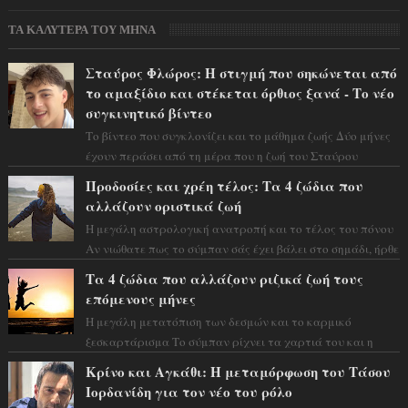
ΤΑ ΚΑΛΥΤΕΡΑ ΤΟΥ ΜΗΝΑ
Σταύρος Φλώρος: Η στιγμή που σηκώνεται από
το αμαξίδιο και στέκεται όρθιος ξανά - Το νέο
συγκινητικό βίντεο
Το βίντεο που συγκλονίζει και το μάθημα ζωής Δύο μήνες
έχουν περάσει από τη μέρα που η ζωή του Σταύρου
Φλώρου άλλαξε για πάντα. Ο πρώην...
Προδοσίες και χρέη τέλος: Τα 4 ζώδια που
αλλάζουν οριστικά ζωή
Η μεγάλη αστρολογική ανατροπή και το τέλος του πόνου
Αν νιώθατε πως το σύμπαν σάς έχει βάλει στο σημάδι, ήρθε
η ώρα να πάρετε μια βαθιά α...
Τα 4 ζώδια που αλλάζουν ριζικά ζωή τους
επόμενους μήνες
Η μεγάλη μετατόπιση των δεσμών και το καρμικό
ξεσκαρτάρισμα Το σύμπαν ρίχνει τα χαρτιά του και η
αστρολόγος Έλενορ προειδοποιεί: οι σελην...
Κρίνο και Αγκάθι: Η μεταμόρφωση του Τάσου
Ιορδανίδη για τον νέο του ρόλο