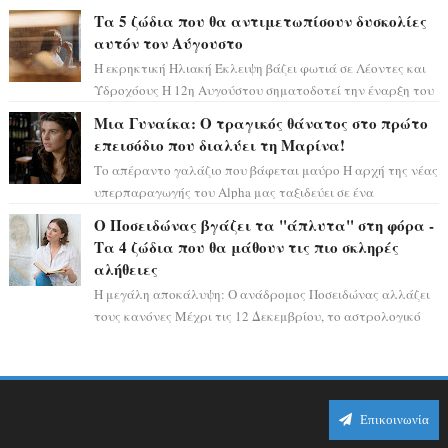
αστρολογικό ορόσημο, καθώς η Αφροδίτη πρ...
Τα 5 ζώδια που θα αντιμετωπίσουν δυσκολίες
αυτόν τον Αύγουστο
Η εκρηκτική Ηλιακή Έκλειψη βάζει φωτιά σε Λέοντες και
Υδροχόους Η 12η Αυγούστου σηματοδοτεί την έναρξη του
αστρολογικού χάους, καθώς η Ηλια...
Μια Γυναίκα: Ο τραγικός θάνατος στο πρώτο
επεισόδιο που διαλύει τη Μαρίνα!
Το απέραντο γαλάζιο που βάφεται μαύρο Η αρχή της νέας
υπερπαραγωγής του Alpha μας ταξιδεύει σε ένα
ειδυλλιακό σκηνικό, πλημμυρισμένο από...
Ο Ποσειδώνας βγάζει τα "άπλυτα" στη φόρα -
Τα 4 ζώδια που θα μάθουν τις πιο σκληρές
αλήθειες
Η μεγάλη αποκάλυψη: Ο ανάδρομος Ποσειδώνας αλλάζει
τους κανόνες Μέχρι τις 12 Δεκεμβρίου, το αστρολογικό
σκηνικό θυμίζει ταινία μυστηρίου ...
Επικοινωνία