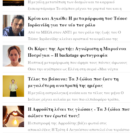
Η μεγάλη μετατόπιση των δεσμών και το καρμικό
ξεσκαρτάρισμα Το σύμπαν ρίχνει τα χαρτιά του και η
αστρολόγος Έλενορ προειδοποιεί: οι σελην...
Κρίνο και Αγκάθι: Η μεταμόρφωση του Τάσου
Ιορδανίδη για τον νέο του ρόλο
Από το MEGA στον ΑΝΤ1 με τον ρόλο της ζωής του Ο
Τάσος Ιορδανίδης κλείνει οριστικά το κεφάλαιο της
τεράστιας επιτυχίας «Μια Νύχτα Μόνο» ...
Οι Κόρες της Αρετής: Αγνώριστη η Μαριάννα
Πουρέγκα – H backstage φωτογραφία
Η οπτική μεταμόρφωση που άφησε τους πάντες άφωνους
Όσοι την αγάπησαν ως Ελένη στη σειρά «Μια νύχτα
μόνο», θα πρέπει τώρα να προετοιμαστο...
Τέλος τα βάσανα: Τα 3 ζώδια που ζουν τη
μεγαλύτερη ανατροπή της ημέρας
Η μεγάλη αστρολογική ανάσα και το τέλος του μήνα Ο
Ιούλιος ρίχνει αυλαία με τον πιο ελπιδοφόρο τρόπο,
καθώς η Σελήνη περνάει στο ζώδιο τω...
Η Αφροδίτη λύνει τις γλώσσες - Τα 3 ζώδια που
σώζουν τον έρωτά τους!
Η επιστροφή της Αφροδίτης βάζει φωτιά στις
αποκαλύψεις Η Τρίτη 4 Αυγούστου αποτελεί ένα τεράστιο