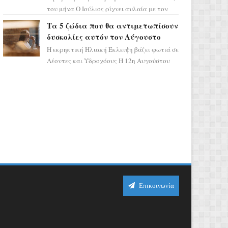
του μήνα Ο Ιούλιος ρίχνει αυλαία με τον
πιο ελπιδοφόρο τρόπο, καθώς η Σελήνη
Τα 5 ζώδια που θα αντιμετωπίσουν
περνάει στο ζώδιο τω...
δυσκολίες αυτόν τον Αύγουστο
Η εκρηκτική Ηλιακή Έκλειψη βάζει φωτιά σε
Λέοντες και Υδροχόους Η 12η Αυγούστου
σηματοδοτεί την έναρξη του αστρολογικού
χάους, καθώς η Ηλια...
Επικοινωνία