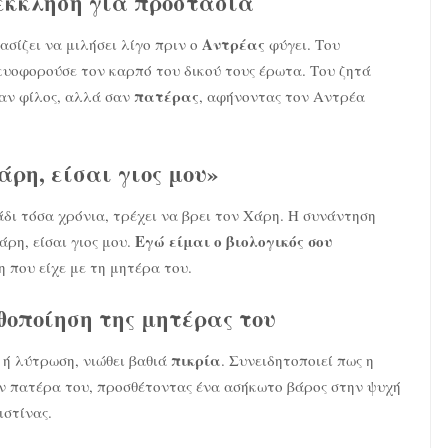
 έκκληση για προστασία
Αντρέας
σίζει να μιλήσει λίγο πριν ο
φύγει. Του
υοφορούσε τον καρπό του δικού τους έρωτα. Του ζητά
πατέρας
 σαν φίλος, αλλά σαν
, αφήνοντας τον Αντρέα
ρη, είσαι γιος μου»
δι τόσα χρόνια, τρέχει να βρει τον Χάρη. Η συνάντηση
Εγώ είμαι ο βιολογικός σου
άρη, είσαι γιος μου.
 που είχε με τη μητέρα του.
θοποίηση της μητέρας του
πικρία
 ή λύτρωση, νιώθει βαθιά
. Συνειδητοποιεί πως η
ον πατέρα του, προσθέτοντας ένα ασήκωτο βάρος στην ψυχή
ιστίνας.