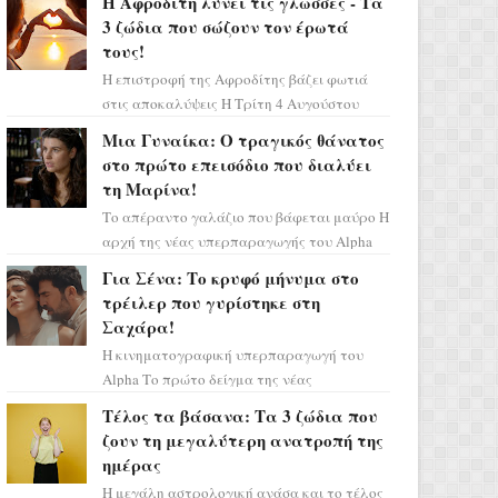
Η Αφροδίτη λύνει τις γλώσσες - Τα
πάρετε μια βαθιά α...
3 ζώδια που σώζουν τον έρωτά
τους!
Η επιστροφή της Αφροδίτης βάζει φωτιά
στις αποκαλύψεις Η Τρίτη 4 Αυγούστου
αποτελεί ένα τεράστιο αστρολογικό
Μια Γυναίκα: Ο τραγικός θάνατος
ορόσημο, καθώς η Αφροδίτη πρ...
στο πρώτο επεισόδιο που διαλύει
τη Μαρίνα!
Το απέραντο γαλάζιο που βάφεται μαύρο Η
αρχή της νέας υπερπαραγωγής του Alpha
μας ταξιδεύει σε ένα ειδυλλιακό σκηνικό,
Για Σένα: Το κρυφό μήνυμα στο
πλημμυρισμένο από...
τρέιλερ που γυρίστηκε στη
Σαχάρα!
Η κινηματογραφική υπερπαραγωγή του
Alpha Το πρώτο δείγμα της νέας
δραματικής σειράς μόλις κυκλοφόρησε και
Τέλος τα βάσανα: Τα 3 ζώδια που
η αισθητική του ξεπερνά κάθε π...
ζουν τη μεγαλύτερη ανατροπή της
ημέρας
Η μεγάλη αστρολογική ανάσα και το τέλος