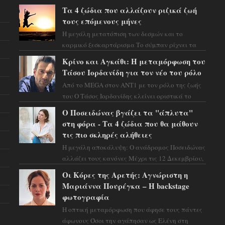
Τα 4 ζώδια που αλλάζουν ριζικά ζωή
τους επόμενους μήνες
Η μεγάλη μετατόπιση των δεσμών και το
καρμικό ξεσκαρτάρισμα Το σύμπαν ρίχνει τα
χαρτιά του και η αστρολόγος Έλενορ
Κρίνο και Αγκάθι: Η μεταμόρφωση του
προειδοποιεί: οι σελην...
Τάσου Ιορδανίδη για τον νέο του ρόλο
Από το MEGA στον ΑΝΤ1 με τον ρόλο της ζωής
του Ο Τάσος Ιορδανίδης κλείνει οριστικά το
κεφάλαιο της τεράστιας επιτυχίας «Μια Νύχτα
Ο Ποσειδώνας βγάζει τα "άπλυτα"
Μόνο» ...
στη φόρα - Τα 4 ζώδια που θα μάθουν
τις πιο σκληρές αλήθειες
Η μεγάλη αποκάλυψη: Ο ανάδρομος Ποσειδώνας
αλλάζει τους κανόνες Μέχρι τις 12 Δεκεμβρίου,
το αστρολογικό σκηνικό θυμίζει ταινία
Οι Κόρες της Αρετής: Αγνώριστη η
μυστηρίου ...
Μαριάννα Πουρέγκα – H backstage
φωτογραφία
Η οπτική μεταμόρφωση που άφησε τους πάντες
άφωνους Όσοι την αγάπησαν ως Ελένη στη