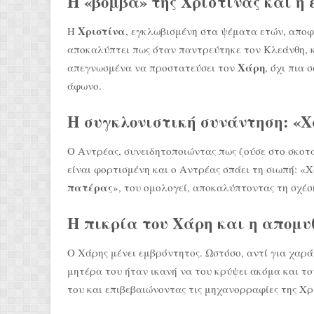
Η «βόμβα» της Χριστίνας και η
Χριστίνα
Η
, εγκλωβισμένη στα ψέματα ετών, αποφα
αποκαλύπτει πως όταν παντρεύτηκε τον Κλεάνθη, κ
Χάρη
απεγνωσμένα να προστατεύσει τον
, όχι πια
άφωνο.
Η συγκλονιστική συνάντηση: «Χά
Ο Αντρέας, συνειδητοποιώντας πως ζούσε στο σκοτά
είναι φορτισμένη και ο Αντρέας σπάει τη σιωπή: «Χ
πατέρας
», του ομολογεί, αποκαλύπτοντας τη σχέση
Η πικρία του Χάρη και η απομυ
Ο Χάρης μένει εμβρόντητος. Ωστόσο, αντί για χαρά
μητέρα του ήταν ικανή να του κρύψει ακόμα και τ
του και επιβεβαιώνοντας τις μηχανορραφίες της Χρ