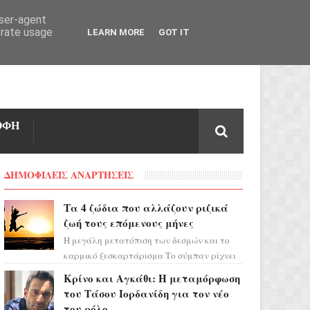
user-agent
erate usage
LEARN MORE
GOT IT
ΟΦΗ
ΔΗΜΟΦΙΛΕΙΣ ΑΝΑΡΤΗΣΕΙΣ
Τα 4 ζώδια που αλλάζουν ριζικά
ζωή τους επόμενους μήνες
Η μεγάλη μετατόπιση των δεσμών και το
καρμικό ξεσκαρτάρισμα Το σύμπαν ρίχνει
τα χαρτιά του και η αστρολόγος Έλενορ
Κρίνο και Αγκάθι: Η μεταμόρφωση
προειδοποιεί: οι σελην...
του Τάσου Ιορδανίδη για τον νέο
του ρόλο