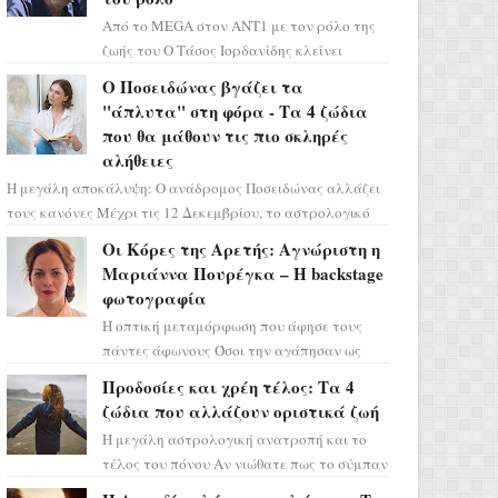
Από το MEGA στον ΑΝΤ1 με τον ρόλο της
ζωής του Ο Τάσος Ιορδανίδης κλείνει
οριστικά το κεφάλαιο της τεράστιας
Ο Ποσειδώνας βγάζει τα
επιτυχίας «Μια Νύχτα Μόνο» ...
"άπλυτα" στη φόρα - Τα 4 ζώδια
που θα μάθουν τις πιο σκληρές
αλήθειες
Η μεγάλη αποκάλυψη: Ο ανάδρομος Ποσειδώνας αλλάζει
τους κανόνες Μέχρι τις 12 Δεκεμβρίου, το αστρολογικό
σκηνικό θυμίζει ταινία μυστηρίου ...
Οι Κόρες της Αρετής: Αγνώριστη η
Μαριάννα Πουρέγκα – H backstage
φωτογραφία
Η οπτική μεταμόρφωση που άφησε τους
πάντες άφωνους Όσοι την αγάπησαν ως
Ελένη στη σειρά «Μια νύχτα μόνο», θα
Προδοσίες και χρέη τέλος: Τα 4
πρέπει τώρα να προετοιμαστο...
ζώδια που αλλάζουν οριστικά ζωή
Η μεγάλη αστρολογική ανατροπή και το
τέλος του πόνου Αν νιώθατε πως το σύμπαν
σάς έχει βάλει στο σημάδι, ήρθε η ώρα να