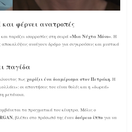
 και φέρνει ανατροπές
«Μια Νύχτα Μόνο»
 και ταράζει ισορροπίες στη σειρά
. Η
ς αποκαλύψεις ανοίγουν δρόμο για συγκρούσεις και μυστικά
ει παγίδα
χαρίζει ένα διαμέρισμα στον Πετράκη
νώνοντας πως
. Η
κολλάει»: οι απαντήσεις του είναι θολές και η «δωρεά»
η μετάνοια.
αμβάνεται τα πραγματικά του κίνητρα. Μόλις ο
RGAN
δούρειο ίππο
, βλέπει στο πρόσωπό της έναν
για να