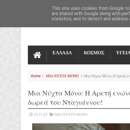
ΌΡΟΙ ΧΡΉΣΗΣ
ΕΠΙΚΟΙΝΩΝΊΑ
This site uses cookies from Google to 
are shared with Google along with per
statistics, and to detect and address 
ΕΛΛΑΔΑ
ΚΟΣΜΟΣ
ΥΓΕΙ
Home
ΜΙΑ ΝΥΧΤΑ ΜΟΝΟ
Μια Νύχτα Μόνο: Η Αρετή ενώ
Μια Νύχτα Μόνο: Η Αρετή ενώνε
δωρεά του Νταγιάννου!
15.11.25
ΜΙΑ ΝΥΧΤΑ ΜΟΝΟ