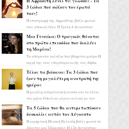
Η Αφροδίτη λύνει τις γλώσσες - Τα
3 ζώδια που σώζουν τον έρωτά
τους!
Η επιστροφή της Αφροδίτης βάζει φωτιά
στις αποκαλύψεις Η Τρίτη 4 Αυγούστου
αποτελεί ένα τεράστιο αστρολογικό
Μια Γυναίκα: Ο τραγικός θάνατος
ορόσημο, καθώς η Αφροδίτη πρ...
στο πρώτο επεισόδιο που διαλύει
τη Μαρίνα!
Το απέραντο γαλάζιο που βάφεται μαύρο Η
αρχή της νέας υπερπαραγωγής του Alpha
μας ταξιδεύει σε ένα ειδυλλιακό σκηνικό,
Τέλος τα βάσανα: Τα 3 ζώδια που
πλημμυρισμένο από...
ζουν τη μεγαλύτερη ανατροπή της
ημέρας
Η μεγάλη αστρολογική ανάσα και το τέλος
του μήνα Ο Ιούλιος ρίχνει αυλαία με τον
πιο ελπιδοφόρο τρόπο, καθώς η Σελήνη
Τα 5 ζώδια που θα αντιμετωπίσουν
περνάει στο ζώδιο τω...
δυσκολίες αυτόν τον Αύγουστο
Η εκρηκτική Ηλιακή Έκλειψη βάζει φωτιά σε
Λέοντες και Υδροχόους Η 12η Αυγούστου