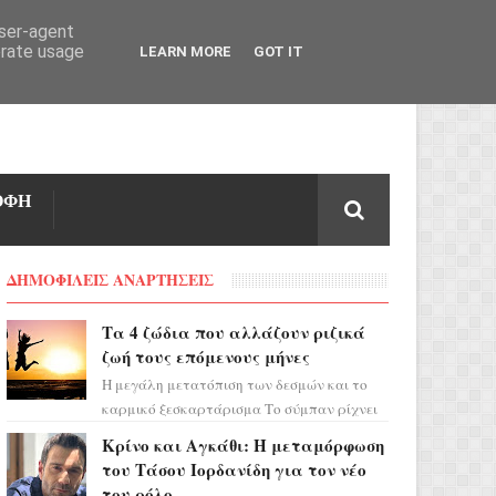
user-agent
erate usage
LEARN MORE
GOT IT
ΟΦΗ
ΔΗΜΟΦΙΛΕΙΣ ΑΝΑΡΤΗΣΕΙΣ
Τα 4 ζώδια που αλλάζουν ριζικά
ζωή τους επόμενους μήνες
Η μεγάλη μετατόπιση των δεσμών και το
καρμικό ξεσκαρτάρισμα Το σύμπαν ρίχνει
τα χαρτιά του και η αστρολόγος Έλενορ
Κρίνο και Αγκάθι: Η μεταμόρφωση
προειδοποιεί: οι σελην...
του Τάσου Ιορδανίδη για τον νέο
του ρόλο