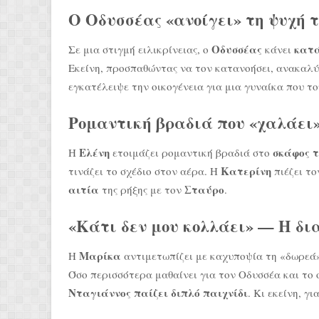
Ο Οδυσσέας «ανοίγει» τη ψυχή 
Οδυσσέας
κατά
Σε μια στιγμή ειλικρίνειας, ο
κάνει
Εκείνη, προσπαθώντας να τον κατανοήσει, ανακαλ
εγκατέλειψε την οικογένεια για μια γυναίκα που τ
Ρομαντική βραδιά που «χαλάει»
Ελένη
σκάφος 
Η
ετοιμάζει ρομαντική βραδιά στο
Κατερίνη
τινάζει το σχέδιο στον αέρα. Η
πιέζει το
αιτία
Σταύρο
της ρήξης με τον
.
«Κάτι δεν μου κολλάει» — Η δι
Μαρίκα
Η
αντιμετωπίζει με καχυποψία τη «δωρεά
Όσο περισσότερα μαθαίνει για τον Οδυσσέα και το 
Νταγιάννος παίζει διπλό παιχνίδι
. Κι εκείνη, γ