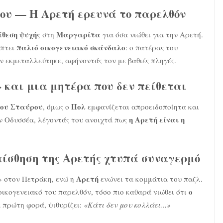
του — Η Αρετή ερευνά το παρελθόν
θεση ψυχής
Μαργαρίτα
στη
για όσα νιώθει για την Αρετή.
παλιό οικογενειακό σκάνδαλο
ύπτει
: ο πατέρας του
ον εκμεταλλεύτηκε, αφήνοντάς τον με βαθιές πληγές.
 και μια μητέρα που δεν πείθεται
του Σταύρου
Πολ
, όμως ο
εμφανίζεται απροειδοποίητα και
η Αρετή είναι η
ν Οδυσσέα, λέγοντάς του ανοιχτά πως
αίσθηση της Αρετής χτυπά συναγερμό
Αρετή
» στον Πετράκη, ενώ η
ενώνει τα κομμάτια του παζλ.
ο
οικογενειακό του παρελθόν, τόσο πιο καθαρά νιώθει ότι
ια πρώτη φορά, ψιθυρίζει:
«Κάτι δεν μου κολλάει…»