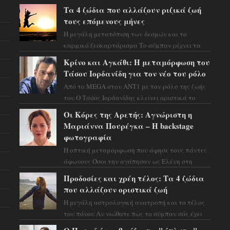
Τα 4 ζώδια που αλλάζουν ριζικά ζωή
τους επόμενους μήνες
Η μεγάλη μετατόπιση των δεσμών και το
καρμικό ξεσκαρτάρισμα Το σύμπαν ρίχνει τα
χαρτιά του και η αστρολόγος Έλενορ
Κρίνο και Αγκάθι: Η μεταμόρφωση του
προειδοποιεί: οι σελην...
Τάσου Ιορδανίδη για τον νέο του ρόλο
Από το MEGA στον ΑΝΤ1 με τον ρόλο της ζωής
του Ο Τάσος Ιορδανίδης κλείνει οριστικά το
κεφάλαιο της τεράστιας επιτυχίας «Μια Νύχτα
Οι Κόρες της Αρετής: Αγνώριστη η
Μόνο» ...
Μαριάννα Πουρέγκα – H backstage
φωτογραφία
Η οπτική μεταμόρφωση που άφησε τους πάντες
άφωνους Όσοι την αγάπησαν ως Ελένη στη
σειρά «Μια νύχτα μόνο», θα πρέπει τώρα να
Προδοσίες και χρέη τέλος: Τα 4 ζώδια
προετοιμαστο...
που αλλάζουν οριστικά ζωή
Η μεγάλη αστρολογική ανατροπή και το τέλος
του πόνου Αν νιώθατε πως το σύμπαν σάς έχει
βάλει στο σημάδι, ήρθε η ώρα να πάρετε μια