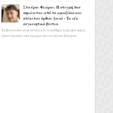
σηματοδοτεί την έναρξη του αστρολογικού
Σταύρος Φλώρος: Η στιγμή που
χάους, καθώς η Ηλια...
σηκώνεται από το αμαξίδιο και
στέκεται όρθιος ξανά - Το νέο
συγκινητικό βίντεο
Το βίντεο που συγκλονίζει και το μάθημα ζωής Δύο μήνες
έχουν περάσει από τη μέρα που η ζωή του Σταύρου
Φλώρου άλλαξε για πάντα. Ο πρώην...