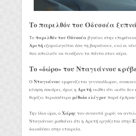
Το παρελθόν του Οδυσσέα ξυπνά
παρελθόν του Οδυσσέα
Το
βγαίνει στην επιφάνεια
Αρετή
εξομολογείται όσα τη βαραίνουν, ενώ οι νέε
που απειλούν να τινάξουν τα πάντα στον αέρα.
Το «δώρο» του Νταγιάννου κρύβ
Νταγιάννος
Ο
εμφανίζεται γενναιόδωρος, ανακοι
Αρετή
κίνηση σοκάρει, όμως η
νιώθει ότι «κάτι δεν 
μέθοδο ελέγχου
θυμίζει περισσότερο
παρά έμπρακτ
Χάρης
Την ίδια ώρα, ο
τον συναντά χωρίς να αντιλ
E
Νταγιάννος μαθαίνει ότι η Αρετή εργάζεται στην
διεισδύσει στην εταιρεία.