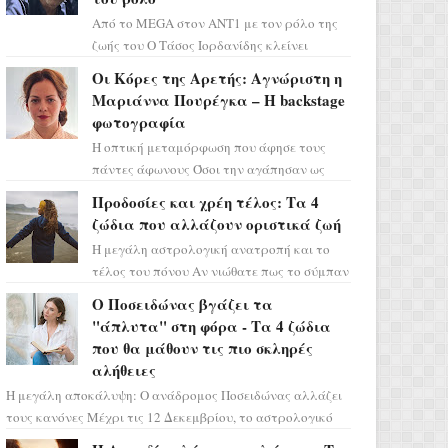
Από το MEGA στον ΑΝΤ1 με τον ρόλο της
ζωής του Ο Τάσος Ιορδανίδης κλείνει
οριστικά το κεφάλαιο της τεράστιας
Οι Κόρες της Αρετής: Αγνώριστη η
επιτυχίας «Μια Νύχτα Μόνο» ...
Μαριάννα Πουρέγκα – H backstage
φωτογραφία
Η οπτική μεταμόρφωση που άφησε τους
πάντες άφωνους Όσοι την αγάπησαν ως
Ελένη στη σειρά «Μια νύχτα μόνο», θα
Προδοσίες και χρέη τέλος: Τα 4
πρέπει τώρα να προετοιμαστο...
ζώδια που αλλάζουν οριστικά ζωή
Η μεγάλη αστρολογική ανατροπή και το
τέλος του πόνου Αν νιώθατε πως το σύμπαν
σάς έχει βάλει στο σημάδι, ήρθε η ώρα να
Ο Ποσειδώνας βγάζει τα
πάρετε μια βαθιά α...
"άπλυτα" στη φόρα - Τα 4 ζώδια
που θα μάθουν τις πιο σκληρές
αλήθειες
Η μεγάλη αποκάλυψη: Ο ανάδρομος Ποσειδώνας αλλάζει
τους κανόνες Μέχρι τις 12 Δεκεμβρίου, το αστρολογικό
σκηνικό θυμίζει ταινία μυστηρίου ...