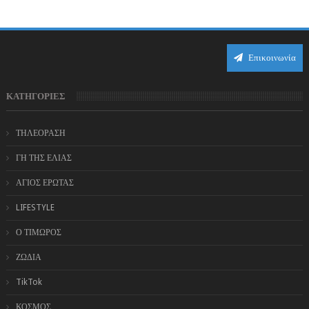
η Αφροδίτη επιστρέφει σε ορθή πορεία ...
Επικοινωνία
ΚΑΤΗΓΟΡΙΕΣ
ΤΗΛΕΟΡΑΣΗ
ΓΗ ΤΗΣ ΕΛΙΑΣ
ΑΓΙΟΣ ΕΡΩΤΑΣ
LIFESTYLE
Ο ΤΙΜΩΡΟΣ
ΖΩΔΙΑ
TikTok
ΚΟΣΜΟΣ