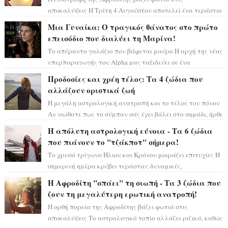
αποκαλύψεις Η Τρίτη 4 Αυγούστου αποτελεί ένα τεράστιο
αστρολογικό ορόσημο, καθώς η Αφροδίτη πρ...
Μια Γυναίκα: Ο τραγικός θάνατος στο πρώτο
επεισόδιο που διαλύει τη Μαρίνα!
Το απέραντο γαλάζιο που βάφεται μαύρο Η αρχή της νέας
υπερπαραγωγής του Alpha μας ταξιδεύει σε ένα
ειδυλλιακό σκηνικό, πλημμυρισμένο από...
Προδοσίες και χρέη τέλος: Τα 4 ζώδια που
αλλάζουν οριστικά ζωή
Η μεγάλη αστρολογική ανατροπή και το τέλος του πόνου
Αν νιώθατε πως το σύμπαν σάς έχει βάλει στο σημάδι, ήρθε
η ώρα να πάρετε μια βαθιά α...
Η απόλυτη αστρολογική εύνοια - Τα 6 ζώδια
που πιάνουν το "τζάκποτ" σήμερα!
Το χρυσό τρίγωνο Ήλιου και Κρόνου μοιράζει επιτυχίες Η
σημερινή ημέρα κρύβει τεράστιες δυναμικές,
αποδεικνύοντας πως η πραγματική επιτυχί...
Η Αφροδίτη "σπάει" τη σιωπή - Τα 3 ζώδια που
ζουν τη μεγαλύτερη ερωτική ανατροπή!
Η ορθή πορεία της Αφροδίτης βάζει φωτιά στις
αποκαλύψεις Το αστρολογικό τοπίο αλλάζει ριζικά, καθώς