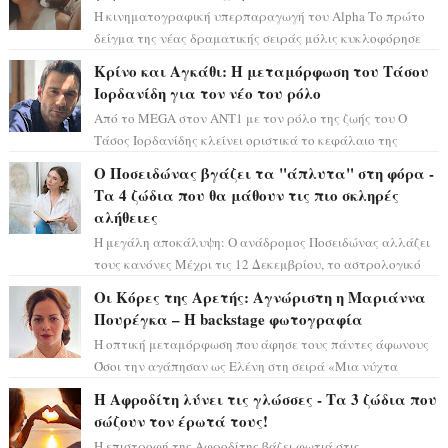
Η κινηματογραφική υπερπαραγωγή του Alpha Το πρώτο
δείγμα της νέας δραματικής σειράς μόλις κυκλοφόρησε
και η αισθητική του ξεπερνά κάθε π...
Κρίνο και Αγκάθι: Η μεταμόρφωση του Τάσου
Ιορδανίδη για τον νέο του ρόλο
Από το MEGA στον ΑΝΤ1 με τον ρόλο της ζωής του Ο
Τάσος Ιορδανίδης κλείνει οριστικά το κεφάλαιο της
τεράστιας επιτυχίας «Μια Νύχτα Μόνο» ...
Ο Ποσειδώνας βγάζει τα "άπλυτα" στη φόρα -
Τα 4 ζώδια που θα μάθουν τις πιο σκληρές
αλήθειες
Η μεγάλη αποκάλυψη: Ο ανάδρομος Ποσειδώνας αλλάζει
τους κανόνες Μέχρι τις 12 Δεκεμβρίου, το αστρολογικό
σκηνικό θυμίζει ταινία μυστηρίου ...
Οι Κόρες της Αρετής: Αγνώριστη η Μαριάννα
Πουρέγκα – H backstage φωτογραφία
Η οπτική μεταμόρφωση που άφησε τους πάντες άφωνους
Όσοι την αγάπησαν ως Ελένη στη σειρά «Μια νύχτα
μόνο», θα πρέπει τώρα να προετοιμαστο...
Η Αφροδίτη λύνει τις γλώσσες - Τα 3 ζώδια που
σώζουν τον έρωτά τους!
Η επιστροφή της Αφροδίτης βάζει φωτιά στις