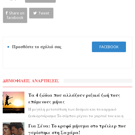
Share on
Tweet
facebook
Προσθέστε το σχόλιό σας
FACEBOOK
ΔΗΜΟΦΙΛΕΙΣ ΑΝΑΡΤΗΣΕΙΣ
Τα 4 ζώδια που αλλάζουν ριζικά ζωή τους
επόμενους μήνες
Η μεγάλη μετατόπιση των δεσμών και το καρμικό
ξεσκαρτάρισμα Το σύμπαν ρίχνει τα χαρτιά του και η
αστρολόγος Έλενορ προειδοποιεί: οι σελην...
Για Σένα: Το κρυφό μήνυμα στο τρέιλερ που
γυρίστηκε στη Σαχάρα!