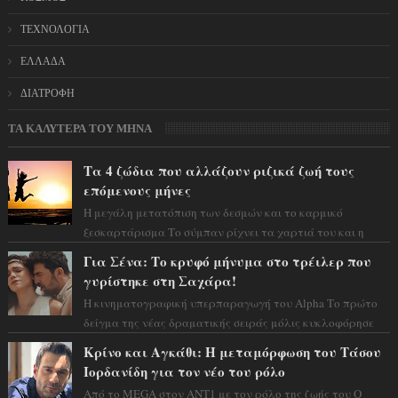
ΤΕΧΝΟΛΟΓΙΑ
ΕΛΛΑΔΑ
ΔΙΑΤΡΟΦΗ
ΤΑ ΚΑΛΥΤΕΡΑ ΤΟΥ ΜΗΝΑ
Τα 4 ζώδια που αλλάζουν ριζικά ζωή τους
επόμενους μήνες
Η μεγάλη μετατόπιση των δεσμών και το καρμικό
ξεσκαρτάρισμα Το σύμπαν ρίχνει τα χαρτιά του και η
αστρολόγος Έλενορ προειδοποιεί: οι σελην...
Για Σένα: Το κρυφό μήνυμα στο τρέιλερ που
γυρίστηκε στη Σαχάρα!
Η κινηματογραφική υπερπαραγωγή του Alpha Το πρώτο
δείγμα της νέας δραματικής σειράς μόλις κυκλοφόρησε
και η αισθητική του ξεπερνά κάθε π...
Κρίνο και Αγκάθι: Η μεταμόρφωση του Τάσου
Ιορδανίδη για τον νέο του ρόλο
Από το MEGA στον ΑΝΤ1 με τον ρόλο της ζωής του Ο