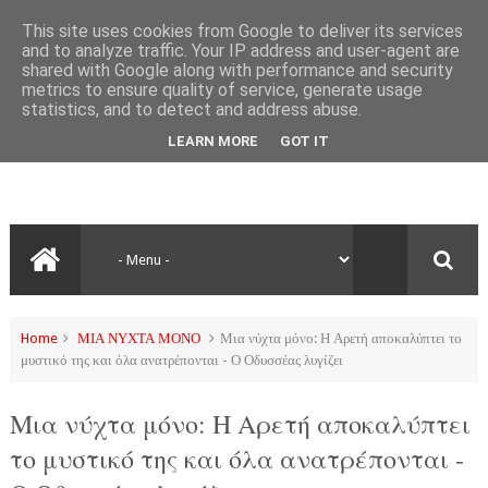
This site uses cookies from Google to deliver its services
and to analyze traffic. Your IP address and user-agent are
shared with Google along with performance and security
metrics to ensure quality of service, generate usage
statistics, and to detect and address abuse.
LEARN MORE
GOT IT
Home
ΜΙΑ ΝΥΧΤΑ ΜΟΝΟ
Μια νύχτα μόνο: Η Αρετή αποκαλύπτει το
μυστικό της και όλα ανατρέπονται - Ο Οδυσσέας λυγίζει
Μια νύχτα μόνο: Η Αρετή αποκαλύπτει
το μυστικό της και όλα ανατρέπονται -