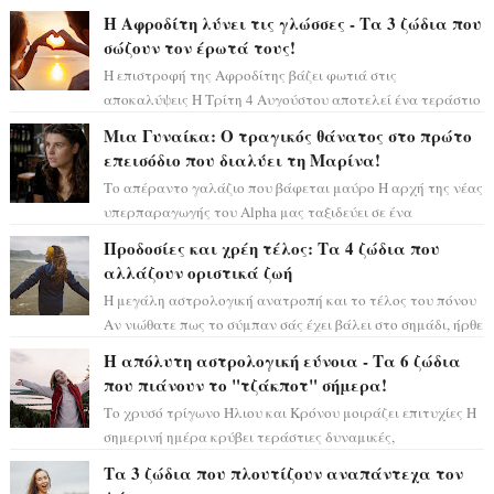
μόνο», θα πρέπει τώρα να προετοιμαστο...
Η Αφροδίτη λύνει τις γλώσσες - Τα 3 ζώδια που
σώζουν τον έρωτά τους!
Η επιστροφή της Αφροδίτης βάζει φωτιά στις
αποκαλύψεις Η Τρίτη 4 Αυγούστου αποτελεί ένα τεράστιο
αστρολογικό ορόσημο, καθώς η Αφροδίτη πρ...
Μια Γυναίκα: Ο τραγικός θάνατος στο πρώτο
επεισόδιο που διαλύει τη Μαρίνα!
Το απέραντο γαλάζιο που βάφεται μαύρο Η αρχή της νέας
υπερπαραγωγής του Alpha μας ταξιδεύει σε ένα
ειδυλλιακό σκηνικό, πλημμυρισμένο από...
Προδοσίες και χρέη τέλος: Τα 4 ζώδια που
αλλάζουν οριστικά ζωή
Η μεγάλη αστρολογική ανατροπή και το τέλος του πόνου
Αν νιώθατε πως το σύμπαν σάς έχει βάλει στο σημάδι, ήρθε
η ώρα να πάρετε μια βαθιά α...
Η απόλυτη αστρολογική εύνοια - Τα 6 ζώδια
που πιάνουν το "τζάκποτ" σήμερα!
Το χρυσό τρίγωνο Ήλιου και Κρόνου μοιράζει επιτυχίες Η
σημερινή ημέρα κρύβει τεράστιες δυναμικές,
αποδεικνύοντας πως η πραγματική επιτυχί...
Τα 3 ζώδια που πλουτίζουν αναπάντεχα τον