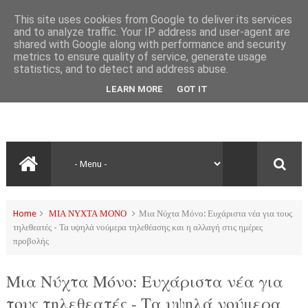
This site uses cookies from Google to deliver its services
and to analyze traffic. Your IP address and user-agent are
shared with Google along with performance and security
metrics to ensure quality of service, generate usage
statistics, and to detect and address abuse.
LEARN MORE
GOT IT
Home
ΜΙΑ ΝΥΧΤΑ ΜΟΝΟ
Μια Νύχτα Μόνο: Ευχάριστα νέα για τους
τηλεθεατές - Τα υψηλά νούμερα τηλεθέασης και η αλλαγή στις ημέρες
προβολής
Μια Νύχτα Μόνο: Ευχάριστα νέα για
τους τηλεθεατές - Τα υψηλά νούμερα