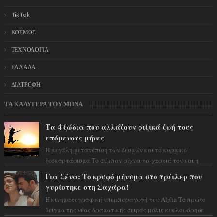
TikTok
ΚΟΣΜΟΣ
ΤΕΧΝΟΛΟΓΙΑ
ΕΛΛΑΔΑ
ΔΙΑΤΡΟΦΗ
ΤΑ ΚΑΛΥΤΕΡΑ ΤΟΥ ΜΗΝΑ
Τα 4 ζώδια που αλλάζουν ριζικά ζωή τους
επόμενους μήνες
Η μεγάλη μετατόπιση των δεσμών και το καρμικό
ξεσκαρτάρισμα Το σύμπαν ρίχνει τα χαρτιά του και η
αστρολόγος Έλενορ προειδοποιεί: οι σελην...
Για Σένα: Το κρυφό μήνυμα στο τρέιλερ που
γυρίστηκε στη Σαχάρα!
Η κινηματογραφική υπερπαραγωγή του Alpha Το πρώτο
δείγμα της νέας δραματικής σειράς μόλις κυκλοφόρησε