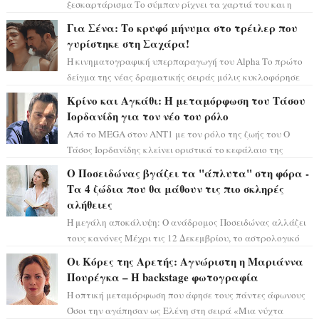
ξεσκαρτάρισμα Το σύμπαν ρίχνει τα χαρτιά του και η
αστρολόγος Έλενορ προειδοποιεί: οι σελην...
Για Σένα: Το κρυφό μήνυμα στο τρέιλερ που
γυρίστηκε στη Σαχάρα!
Η κινηματογραφική υπερπαραγωγή του Alpha Το πρώτο
δείγμα της νέας δραματικής σειράς μόλις κυκλοφόρησε
και η αισθητική του ξεπερνά κάθε π...
Κρίνο και Αγκάθι: Η μεταμόρφωση του Τάσου
Ιορδανίδη για τον νέο του ρόλο
Από το MEGA στον ΑΝΤ1 με τον ρόλο της ζωής του Ο
Τάσος Ιορδανίδης κλείνει οριστικά το κεφάλαιο της
τεράστιας επιτυχίας «Μια Νύχτα Μόνο» ...
Ο Ποσειδώνας βγάζει τα "άπλυτα" στη φόρα -
Τα 4 ζώδια που θα μάθουν τις πιο σκληρές
αλήθειες
Η μεγάλη αποκάλυψη: Ο ανάδρομος Ποσειδώνας αλλάζει
τους κανόνες Μέχρι τις 12 Δεκεμβρίου, το αστρολογικό
σκηνικό θυμίζει ταινία μυστηρίου ...
Οι Κόρες της Αρετής: Αγνώριστη η Μαριάννα
Πουρέγκα – H backstage φωτογραφία
Η οπτική μεταμόρφωση που άφησε τους πάντες άφωνους
Όσοι την αγάπησαν ως Ελένη στη σειρά «Μια νύχτα