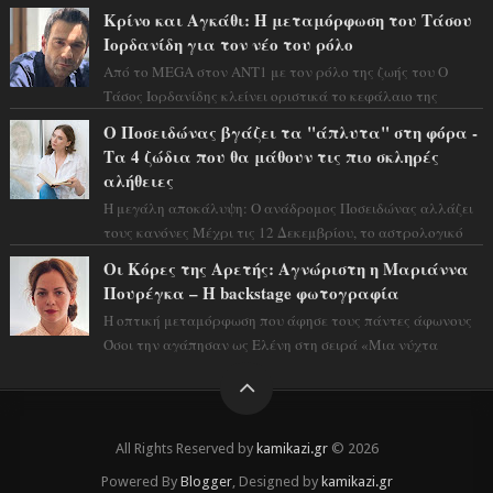
και η αισθητική του ξεπερνά κάθε π...
Κρίνο και Αγκάθι: Η μεταμόρφωση του Τάσου
Ιορδανίδη για τον νέο του ρόλο
Από το MEGA στον ΑΝΤ1 με τον ρόλο της ζωής του Ο
Τάσος Ιορδανίδης κλείνει οριστικά το κεφάλαιο της
τεράστιας επιτυχίας «Μια Νύχτα Μόνο» ...
Ο Ποσειδώνας βγάζει τα "άπλυτα" στη φόρα -
Τα 4 ζώδια που θα μάθουν τις πιο σκληρές
αλήθειες
Η μεγάλη αποκάλυψη: Ο ανάδρομος Ποσειδώνας αλλάζει
τους κανόνες Μέχρι τις 12 Δεκεμβρίου, το αστρολογικό
σκηνικό θυμίζει ταινία μυστηρίου ...
Οι Κόρες της Αρετής: Αγνώριστη η Μαριάννα
Πουρέγκα – H backstage φωτογραφία
Η οπτική μεταμόρφωση που άφησε τους πάντες άφωνους
Όσοι την αγάπησαν ως Ελένη στη σειρά «Μια νύχτα
μόνο», θα πρέπει τώρα να προετοιμαστο...
All Rights Reserved by
kamikazi.gr
© 2026
Powered By
Blogger
, Designed by
kamikazi.gr