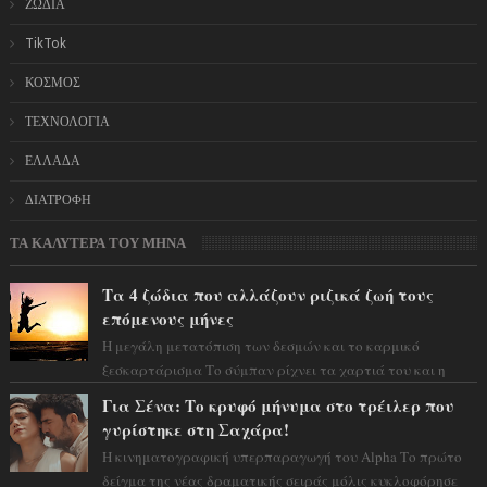
ΖΩΔΙΑ
TikTok
ΚΟΣΜΟΣ
ΤΕΧΝΟΛΟΓΙΑ
ΕΛΛΑΔΑ
ΔΙΑΤΡΟΦΗ
ΤΑ ΚΑΛΥΤΕΡΑ ΤΟΥ ΜΗΝΑ
Τα 4 ζώδια που αλλάζουν ριζικά ζωή τους
επόμενους μήνες
Η μεγάλη μετατόπιση των δεσμών και το καρμικό
ξεσκαρτάρισμα Το σύμπαν ρίχνει τα χαρτιά του και η
αστρολόγος Έλενορ προειδοποιεί: οι σελην...
Για Σένα: Το κρυφό μήνυμα στο τρέιλερ που
γυρίστηκε στη Σαχάρα!
Η κινηματογραφική υπερπαραγωγή του Alpha Το πρώτο
δείγμα της νέας δραματικής σειράς μόλις κυκλοφόρησε