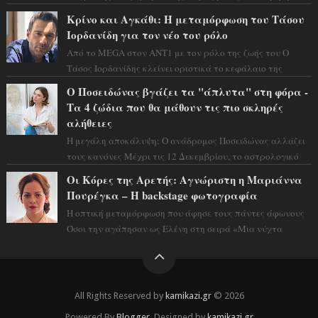
και η αισθητική του ξεπερνά κάθε π...
Κρίνο και Αγκάθι: Η μεταμόρφωση του Τάσου
Ιορδανίδη για τον νέο του ρόλο
Από το MEGA στον ΑΝΤ1 με τον ρόλο της ζωής του Ο
Τάσος Ιορδανίδης κλείνει οριστικά το κεφάλαιο της
τεράστιας επιτυχίας «Μια Νύχτα Μόνο» ...
Ο Ποσειδώνας βγάζει τα "άπλυτα" στη φόρα -
Τα 4 ζώδια που θα μάθουν τις πιο σκληρές
αλήθειες
Η μεγάλη αποκάλυψη: Ο ανάδρομος Ποσειδώνας αλλάζει
τους κανόνες Μέχρι τις 12 Δεκεμβρίου, το αστρολογικό
σκηνικό θυμίζει ταινία μυστηρίου ...
Οι Κόρες της Αρετής: Αγνώριστη η Μαριάννα
Πουρέγκα – H backstage φωτογραφία
Η οπτική μεταμόρφωση που άφησε τους πάντες άφωνους
Όσοι την αγάπησαν ως Ελένη στη σειρά «Μια νύχτα
μόνο», θα πρέπει τώρα να προετοιμαστο...
All Rights Reserved by
kamikazi.gr
© 2026
Powered By
Blogger
, Designed by
kamikazi.gr