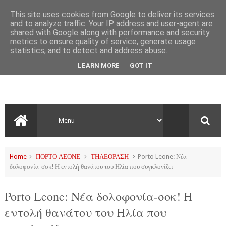
This site uses cookies from Google to deliver its services
and to analyze traffic. Your IP address and user-agent are
shared with Google along with performance and security
metrics to ensure quality of service, generate usage
statistics, and to detect and address abuse.
LEARN MORE
GOT IT
Home
ΠΟΡΤΟ ΛΕΟΝΕ
ΤΗΛΕΟΡΑΣΗ
Porto Leone: Νέα
δολοφονία-σοκ! Η εντολή θανάτου του Ηλία που συγκλονίζει
Porto Leone: Νέα δολοφονία-σοκ! Η
εντολή θανάτου του Ηλία που