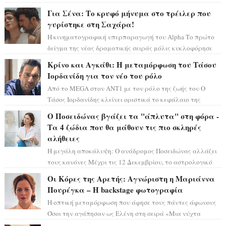
αστρολόγος Έλενορ προειδοποιεί: οι σελην...
Για Σένα: Το κρυφό μήνυμα στο τρέιλερ που
γυρίστηκε στη Σαχάρα!
Η κινηματογραφική υπερπαραγωγή του Alpha Το πρώτο
δείγμα της νέας δραματικής σειράς μόλις κυκλοφόρησε
και η αισθητική του ξεπερνά κάθε π...
Κρίνο και Αγκάθι: Η μεταμόρφωση του Τάσου
Ιορδανίδη για τον νέο του ρόλο
Από το MEGA στον ΑΝΤ1 με τον ρόλο της ζωής του Ο
Τάσος Ιορδανίδης κλείνει οριστικά το κεφάλαιο της
τεράστιας επιτυχίας «Μια Νύχτα Μόνο» ...
Ο Ποσειδώνας βγάζει τα "άπλυτα" στη φόρα -
Τα 4 ζώδια που θα μάθουν τις πιο σκληρές
αλήθειες
Η μεγάλη αποκάλυψη: Ο ανάδρομος Ποσειδώνας αλλάζει
τους κανόνες Μέχρι τις 12 Δεκεμβρίου, το αστρολογικό
σκηνικό θυμίζει ταινία μυστηρίου ...
Οι Κόρες της Αρετής: Αγνώριστη η Μαριάννα
Πουρέγκα – H backstage φωτογραφία
Η οπτική μεταμόρφωση που άφησε τους πάντες άφωνους
Όσοι την αγάπησαν ως Ελένη στη σειρά «Μια νύχτα
μόνο», θα πρέπει τώρα να προετοιμαστο...