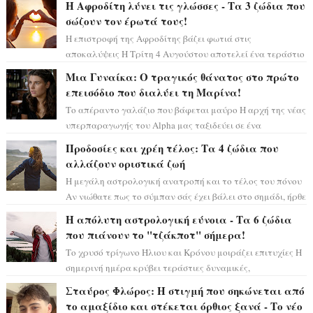
Η Αφροδίτη λύνει τις γλώσσες - Τα 3 ζώδια που
σώζουν τον έρωτά τους!
Η επιστροφή της Αφροδίτης βάζει φωτιά στις
αποκαλύψεις Η Τρίτη 4 Αυγούστου αποτελεί ένα τεράστιο
αστρολογικό ορόσημο, καθώς η Αφροδίτη πρ...
Μια Γυναίκα: Ο τραγικός θάνατος στο πρώτο
επεισόδιο που διαλύει τη Μαρίνα!
Το απέραντο γαλάζιο που βάφεται μαύρο Η αρχή της νέας
υπερπαραγωγής του Alpha μας ταξιδεύει σε ένα
ειδυλλιακό σκηνικό, πλημμυρισμένο από...
Προδοσίες και χρέη τέλος: Τα 4 ζώδια που
αλλάζουν οριστικά ζωή
Η μεγάλη αστρολογική ανατροπή και το τέλος του πόνου
Αν νιώθατε πως το σύμπαν σάς έχει βάλει στο σημάδι, ήρθε
η ώρα να πάρετε μια βαθιά α...
Η απόλυτη αστρολογική εύνοια - Τα 6 ζώδια
που πιάνουν το "τζάκποτ" σήμερα!
Το χρυσό τρίγωνο Ήλιου και Κρόνου μοιράζει επιτυχίες Η
σημερινή ημέρα κρύβει τεράστιες δυναμικές,
αποδεικνύοντας πως η πραγματική επιτυχί...
Σταύρος Φλώρος: Η στιγμή που σηκώνεται από
το αμαξίδιο και στέκεται όρθιος ξανά - Το νέο