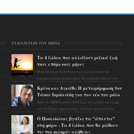
ΤΑ ΚΑΛΥΤΕΡΑ ΤΟΥ ΜΗΝΑ
Τα 4 ζώδια που αλλάζουν ριζικά ζωή
τους επόμενους μήνες
Η μεγάλη μετατόπιση των δεσμών και το
καρμικό ξεσκαρτάρισμα Το σύμπαν ρίχνει τα
χαρτιά του και η αστρολόγος Έλενορ
Κρίνο και Αγκάθι: Η μεταμόρφωση του
προειδοποιεί: οι σελην...
Τάσου Ιορδανίδη για τον νέο του ρόλο
Από το MEGA στον ΑΝΤ1 με τον ρόλο της ζωής
του Ο Τάσος Ιορδανίδης κλείνει οριστικά το
κεφάλαιο της τεράστιας επιτυχίας «Μια Νύχτα
Ο Ποσειδώνας βγάζει τα "άπλυτα"
Μόνο» ...
στη φόρα - Τα 4 ζώδια που θα μάθουν
τις πιο σκληρές αλήθειες