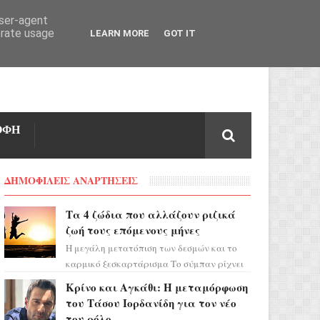
user-agent
erate usage
LEARN MORE
GOT IT
ΟΦΗ
ΔΗΜΟΦΙΛΕΙΣ ΑΝΑΡΤΗΣΕΙΣ
Τα 4 ζώδια που αλλάζουν ριζικά
ζωή τους επόμενους μήνες
Η μεγάλη μετατόπιση των δεσμών και το
καρμικό ξεσκαρτάρισμα Το σύμπαν ρίχνει
τα χαρτιά του και η αστρολόγος Έλενορ
Κρίνο και Αγκάθι: Η μεταμόρφωση
προειδοποιεί: οι σελην...
του Τάσου Ιορδανίδη για τον νέο
του ρόλο