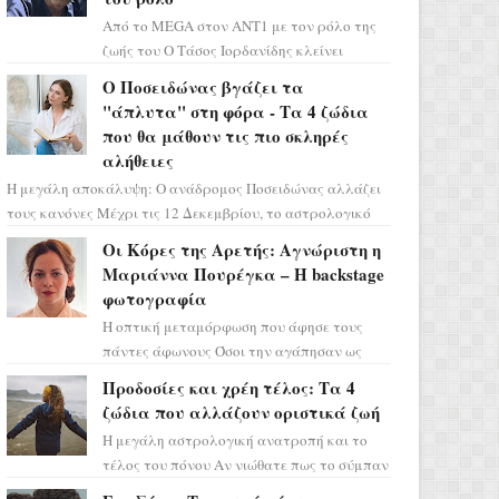
Από το MEGA στον ΑΝΤ1 με τον ρόλο της
ζωής του Ο Τάσος Ιορδανίδης κλείνει
οριστικά το κεφάλαιο της τεράστιας
Ο Ποσειδώνας βγάζει τα
επιτυχίας «Μια Νύχτα Μόνο» ...
"άπλυτα" στη φόρα - Τα 4 ζώδια
που θα μάθουν τις πιο σκληρές
αλήθειες
Η μεγάλη αποκάλυψη: Ο ανάδρομος Ποσειδώνας αλλάζει
τους κανόνες Μέχρι τις 12 Δεκεμβρίου, το αστρολογικό
σκηνικό θυμίζει ταινία μυστηρίου ...
Οι Κόρες της Αρετής: Αγνώριστη η
Μαριάννα Πουρέγκα – H backstage
φωτογραφία
Η οπτική μεταμόρφωση που άφησε τους
πάντες άφωνους Όσοι την αγάπησαν ως
Ελένη στη σειρά «Μια νύχτα μόνο», θα
Προδοσίες και χρέη τέλος: Τα 4
πρέπει τώρα να προετοιμαστο...
ζώδια που αλλάζουν οριστικά ζωή
Η μεγάλη αστρολογική ανατροπή και το
τέλος του πόνου Αν νιώθατε πως το σύμπαν
σάς έχει βάλει στο σημάδι, ήρθε η ώρα να