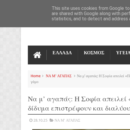
ΌΡΟΙ ΧΡΉΣΗΣ
ΕΠΙΚΟΙΝΩΝΊΑ
This site uses cookies from Google to 
are shared with Google along with per
statistics, and to detect and address 
ΕΛΛΑΔΑ
ΚΟΣΜΟΣ
ΥΓΕΙ
Home
ΝΑ Μ' ΑΓΑΠΑΣ
Να μ’ αγαπάς: Η Σοφία απειλεί «Π
γάμο
Να μ’ αγαπάς: Η Σοφία απειλεί 
δίδυμα επιστρέφουν και διαλύου
28.10.25
ΝΑ Μ' ΑΓΑΠΑΣ