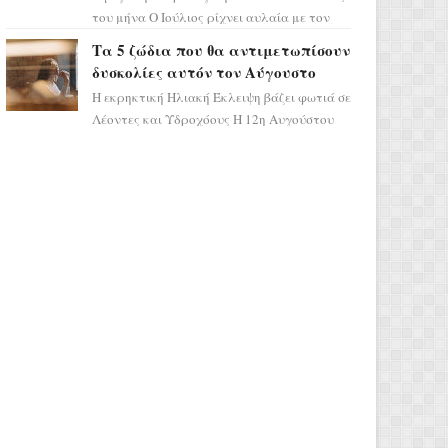
του μήνα Ο Ιούλιος ρίχνει αυλαία με τον
πιο ελπιδοφόρο τρόπο, καθώς η Σελήνη
Τα 5 ζώδια που θα αντιμετωπίσουν
περνάει στο ζώδιο τω...
δυσκολίες αυτόν τον Αύγουστο
Η εκρηκτική Ηλιακή Έκλειψη βάζει φωτιά σε
Λέοντες και Υδροχόους Η 12η Αυγούστου
σηματοδοτεί την έναρξη του αστρολογικού
χάους, καθώς η Ηλια...