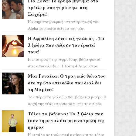
Για Σένα: Το κρυφό μήνυμα στο
πάρετε μια βαθιά α...
τρέιλερ που γυρίστηκε στη
Σαχάρα!
Η κινηματογραφική υπερπαραγωγή του
Alpha Το πρώτο δείγμα της νέας
δραματικής σειράς μόλις κυκλοφόρησε και
Η Αφροδίτη λύνει τις γλώσσες - Τα
η αισθητική του ξεπερνά κάθε π...
3 ζώδια που σώζουν τον έρωτά
τους!
Η επιστροφή της Αφροδίτης βάζει φωτιά
στις αποκαλύψεις Η Τρίτη 4 Αυγούστου
αποτελεί ένα τεράστιο αστρολογικό
Μια Γυναίκα: Ο τραγικός θάνατος
ορόσημο, καθώς η Αφροδίτη πρ...
στο πρώτο επεισόδιο που διαλύει
τη Μαρίνα!
Το απέραντο γαλάζιο που βάφεται μαύρο Η
αρχή της νέας υπερπαραγωγής του Alpha
μας ταξιδεύει σε ένα ειδυλλιακό σκηνικό,
Τέλος τα βάσανα: Τα 3 ζώδια που
πλημμυρισμένο από...
ζουν τη μεγαλύτερη ανατροπή της
ημέρας
Η μεγάλη αστρολογική ανάσα και το τέλος