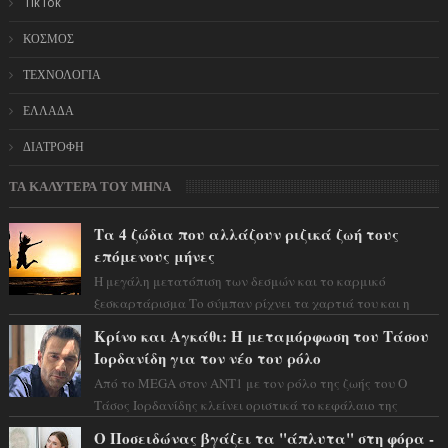
TikTok
ΚΟΣΜΟΣ
ΤΕΧΝΟΛΟΓΙΑ
ΕΛΛΑΔΑ
ΔΙΑΤΡΟΦΗ
ΤΑ ΚΑΛΥΤΕΡΑ ΤΟΥ ΜΗΝΑ
Τα 4 ζώδια που αλλάζουν ριζικά ζωή τους
επόμενους μήνες
Η μεγάλη μετατόπιση των δεσμών και το καρμικό
ξεσκαρτάρισμα Το σύμπαν ρίχνει τα χαρτιά του και η
αστρολόγος Έλενορ προειδοποιεί: οι σελην...
Κρίνο και Αγκάθι: Η μεταμόρφωση του Τάσου
Ιορδανίδη για τον νέο του ρόλο
Από το MEGA στον ΑΝΤ1 με τον ρόλο της ζωής του Ο
Τάσος Ιορδανίδης κλείνει οριστικά το κεφάλαιο της
τεράστιας επιτυχίας «Μια Νύχτα Μόνο» ...
Ο Ποσειδώνας βγάζει τα "άπλυτα" στη φόρα -