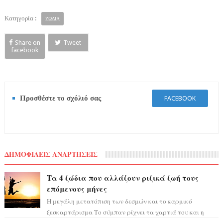
Κατηγορία :
ΖΩΔΙΑ
Share on
Tweet
facebook
Προσθέστε το σχόλιό σας
FACEBOOK
ΔΗΜΟΦΙΛΕΙΣ ΑΝΑΡΤΗΣΕΙΣ
Τα 4 ζώδια που αλλάζουν ριζικά ζωή τους
επόμενους μήνες
Η μεγάλη μετατόπιση των δεσμών και το καρμικό
ξεσκαρτάρισμα Το σύμπαν ρίχνει τα χαρτιά του και η
αστρολόγος Έλενορ προειδοποιεί: οι σελην...