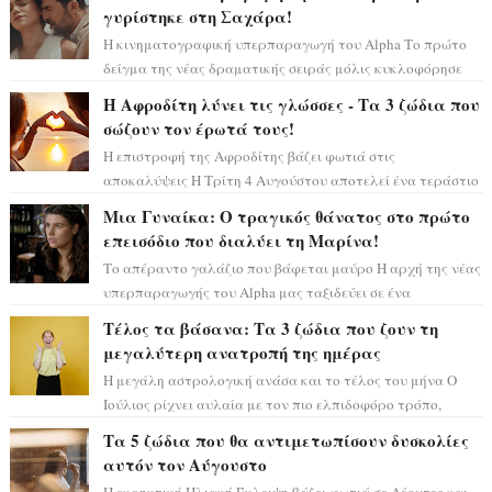
γυρίστηκε στη Σαχάρα!
Η κινηματογραφική υπερπαραγωγή του Alpha Το πρώτο
δείγμα της νέας δραματικής σειράς μόλις κυκλοφόρησε
και η αισθητική του ξεπερνά κάθε π...
Η Αφροδίτη λύνει τις γλώσσες - Τα 3 ζώδια που
σώζουν τον έρωτά τους!
Η επιστροφή της Αφροδίτης βάζει φωτιά στις
αποκαλύψεις Η Τρίτη 4 Αυγούστου αποτελεί ένα τεράστιο
αστρολογικό ορόσημο, καθώς η Αφροδίτη πρ...
Μια Γυναίκα: Ο τραγικός θάνατος στο πρώτο
επεισόδιο που διαλύει τη Μαρίνα!
Το απέραντο γαλάζιο που βάφεται μαύρο Η αρχή της νέας
υπερπαραγωγής του Alpha μας ταξιδεύει σε ένα
ειδυλλιακό σκηνικό, πλημμυρισμένο από...
Τέλος τα βάσανα: Τα 3 ζώδια που ζουν τη
μεγαλύτερη ανατροπή της ημέρας
Η μεγάλη αστρολογική ανάσα και το τέλος του μήνα Ο
Ιούλιος ρίχνει αυλαία με τον πιο ελπιδοφόρο τρόπο,
καθώς η Σελήνη περνάει στο ζώδιο τω...
Τα 5 ζώδια που θα αντιμετωπίσουν δυσκολίες
αυτόν τον Αύγουστο
Η εκρηκτική Ηλιακή Έκλειψη βάζει φωτιά σε Λέοντες και