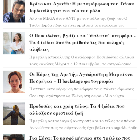
Κρίνο και Αγκάθι: Η μεταμόρφωση του Τάσου
Ιορδανίδη για τον νέο του ρόλο
Από το MEGA στον ΑΝΤ1 με τον ρόλο της ζωής του Ο
Τάσος Ιορδανίδης κλείνει οριστικά το κεφάλαιο της
τεράστιας επιτυχίας «Μια Νύχτα Μόνο» ...
Ο Ποσειδώνας βγάζει τα "άπλυτα" στη φόρα -
Τα 4 ζώδια που θα μάθουν τις πιο σκληρές
αλήθειες
Η μεγάλη αποκάλυψη: Ο ανάδρομος Ποσειδώνας αλλάζει
τους κανόνες Μέχρι τις 12 Δεκεμβρίου, το αστρολογικό
σκηνικό θυμίζει ταινία μυστηρίου ...
Οι Κόρες της Αρετής: Αγνώριστη η Μαριάννα
Πουρέγκα – H backstage φωτογραφία
Η οπτική μεταμόρφωση που άφησε τους πάντες άφωνους
Όσοι την αγάπησαν ως Ελένη στη σειρά «Μια νύχτα
μόνο», θα πρέπει τώρα να προετοιμαστο...
Προδοσίες και χρέη τέλος: Τα 4 ζώδια που
αλλάζουν οριστικά ζωή
Η μεγάλη αστρολογική ανατροπή και το τέλος του πόνου
Αν νιώθατε πως το σύμπαν σάς έχει βάλει στο σημάδι, ήρθε
η ώρα να πάρετε μια βαθιά α...
Για Σένα: Το κρυφό μήνυμα στο τρέιλερ που