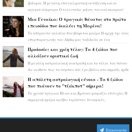
Δίδυμοι: Η μεγάλη επαγγελματική εκτόξευση και οι
ισχυροί σύμμαχοι Ο τελευταίος μήνας του καλοκαιριού
έρχεται να ανατρέψει τα πάντα γύρω α...
Μια Γυναίκα: Ο τραγικός θάνατος στο πρώτο
επεισόδιο που διαλύει τη Μαρίνα!
Το απέραντο γαλάζιο που βάφεται μαύρο Η αρχή της νέας
υπερπαραγωγής του Alpha μας ταξιδεύει σε ένα
ειδυλλιακό σκηνικό, πλημμυρισμένο από...
Προδοσίες και χρέη τέλος: Τα 4 ζώδια που
αλλάζουν οριστικά ζωή
Η μεγάλη αστρολογική ανατροπή και το τέλος του πόνου
Αν νιώθατε πως το σύμπαν σάς έχει βάλει στο σημάδι, ήρθε
η ώρα να πάρετε μια βαθιά α...
Η απόλυτη αστρολογική εύνοια - Τα 6 ζώδια
που πιάνουν το "τζάκποτ" σήμερα!
Το χρυσό τρίγωνο Ήλιου και Κρόνου μοιράζει επιτυχίες Η
σημερινή ημέρα κρύβει τεράστιες δυναμικές,
αποδεικνύοντας πως η πραγματική επιτυχί...
Επικοινωνία