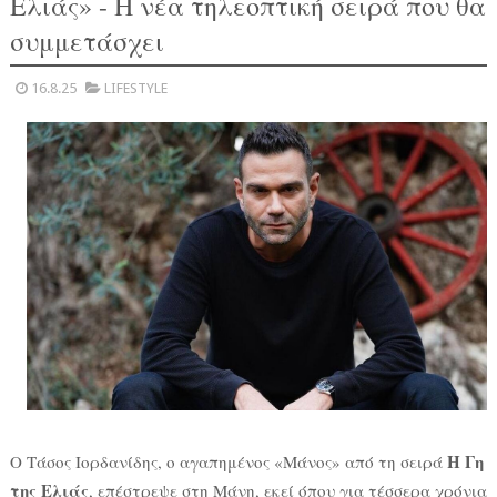
Ελιάς» - Η νέα τηλεοπτική σειρά που θα
συμμετάσχει
16.8.25
LIFESTYLE
Η Γη
Ο Τάσος Ιορδανίδης, ο αγαπημένος «Μάνος» από τη σειρά
της Ελιάς
, επέστρεψε στη Μάνη, εκεί όπου για τέσσερα χρόνια