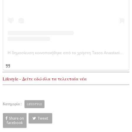
Η δημοσίευση κοινοποιήθηκε από το χρήστη Tasos Anastasios Iordanidis (@iordanidis_tasos)
Lifestyle - Δείτε εδώ όλα τα τελευταία νέα
Κατηγορία :
LIFESTYLE
Share on
Tweet
facebook