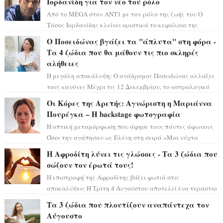
Ιορδανίδη για τον νέο του ρόλο
Από το MEGA στον ΑΝΤ1 με τον ρόλο της ζωής του Ο
Τάσος Ιορδανίδης κλείνει οριστικά το κεφάλαιο της
τεράστιας επιτυχίας «Μια Νύχτα Μόνο» ...
Ο Ποσειδώνας βγάζει τα "άπλυτα" στη φόρα -
Τα 4 ζώδια που θα μάθουν τις πιο σκληρές
αλήθειες
Η μεγάλη αποκάλυψη: Ο ανάδρομος Ποσειδώνας αλλάζει
τους κανόνες Μέχρι τις 12 Δεκεμβρίου, το αστρολογικό
σκηνικό θυμίζει ταινία μυστηρίου ...
Οι Κόρες της Αρετής: Αγνώριστη η Μαριάννα
Πουρέγκα – H backstage φωτογραφία
Η οπτική μεταμόρφωση που άφησε τους πάντες άφωνους
Όσοι την αγάπησαν ως Ελένη στη σειρά «Μια νύχτα
μόνο», θα πρέπει τώρα να προετοιμαστο...
Η Αφροδίτη λύνει τις γλώσσες - Τα 3 ζώδια που
σώζουν τον έρωτά τους!
Η επιστροφή της Αφροδίτης βάζει φωτιά στις
αποκαλύψεις Η Τρίτη 4 Αυγούστου αποτελεί ένα τεράστιο
αστρολογικό ορόσημο, καθώς η Αφροδίτη πρ...
Τα 3 ζώδια που πλουτίζουν αναπάντεχα τον
Αύγουστο