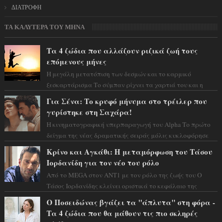
ΔΙΑΤΡΟΦΗ
ΤΑ ΚΑΛΥΤΕΡΑ ΤΟΥ ΜΗΝΑ
Τα 4 ζώδια που αλλάζουν ριζικά ζωή τους
επόμενους μήνες
Η μεγάλη μετατόπιση των δεσμών και το καρμικό
ξεσκαρτάρισμα Το σύμπαν ρίχνει τα χαρτιά του και η
αστρολόγος Έλενορ προειδοποιεί: οι σελην...
Για Σένα: Το κρυφό μήνυμα στο τρέιλερ που
γυρίστηκε στη Σαχάρα!
Η κινηματογραφική υπερπαραγωγή του Alpha Το πρώτο
δείγμα της νέας δραματικής σειράς μόλις κυκλοφόρησε
και η αισθητική του ξεπερνά κάθε π...
Κρίνο και Αγκάθι: Η μεταμόρφωση του Τάσου
Ιορδανίδη για τον νέο του ρόλο
Από το MEGA στον ΑΝΤ1 με τον ρόλο της ζωής του Ο
Τάσος Ιορδανίδης κλείνει οριστικά το κεφάλαιο της
τεράστιας επιτυχίας «Μια Νύχτα Μόνο» ...
Ο Ποσειδώνας βγάζει τα "άπλυτα" στη φόρα -
Τα 4 ζώδια που θα μάθουν τις πιο σκληρές