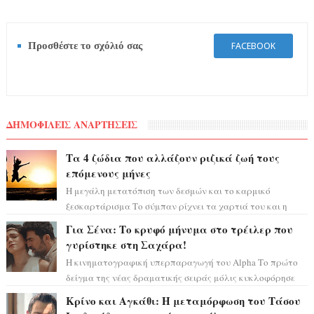
Προσθέστε το σχόλιό σας
FACEBOOK
ΔΗΜΟΦΙΛΕΙΣ ΑΝΑΡΤΗΣΕΙΣ
Τα 4 ζώδια που αλλάζουν ριζικά ζωή τους
επόμενους μήνες
Η μεγάλη μετατόπιση των δεσμών και το καρμικό
ξεσκαρτάρισμα Το σύμπαν ρίχνει τα χαρτιά του και η
αστρολόγος Έλενορ προειδοποιεί: οι σελην...
Για Σένα: Το κρυφό μήνυμα στο τρέιλερ που
γυρίστηκε στη Σαχάρα!
Η κινηματογραφική υπερπαραγωγή του Alpha Το πρώτο
δείγμα της νέας δραματικής σειράς μόλις κυκλοφόρησε
και η αισθητική του ξεπερνά κάθε π...
Κρίνο και Αγκάθι: Η μεταμόρφωση του Τάσου