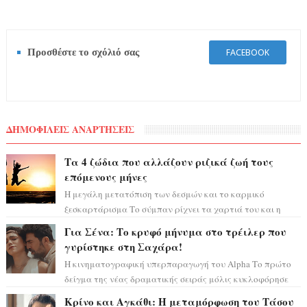
Προσθέστε το σχόλιό σας
FACEBOOK
ΔΗΜΟΦΙΛΕΙΣ ΑΝΑΡΤΗΣΕΙΣ
Τα 4 ζώδια που αλλάζουν ριζικά ζωή τους
επόμενους μήνες
Η μεγάλη μετατόπιση των δεσμών και το καρμικό
ξεσκαρτάρισμα Το σύμπαν ρίχνει τα χαρτιά του και η
αστρολόγος Έλενορ προειδοποιεί: οι σελην...
Για Σένα: Το κρυφό μήνυμα στο τρέιλερ που
γυρίστηκε στη Σαχάρα!
Η κινηματογραφική υπερπαραγωγή του Alpha Το πρώτο
δείγμα της νέας δραματικής σειράς μόλις κυκλοφόρησε
και η αισθητική του ξεπερνά κάθε π...
Κρίνο και Αγκάθι: Η μεταμόρφωση του Τάσου