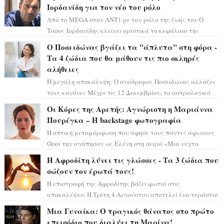
Ιορδανίδη για τον νέο του ρόλο
Από το MEGA στον ΑΝΤ1 με τον ρόλο της ζωής του Ο
Τάσος Ιορδανίδης κλείνει οριστικά το κεφάλαιο της
τεράστιας επιτυχίας «Μια Νύχτα Μόνο» ...
Ο Ποσειδώνας βγάζει τα "άπλυτα" στη φόρα -
Τα 4 ζώδια που θα μάθουν τις πιο σκληρές
αλήθειες
Η μεγάλη αποκάλυψη: Ο ανάδρομος Ποσειδώνας αλλάζει
τους κανόνες Μέχρι τις 12 Δεκεμβρίου, το αστρολογικό
σκηνικό θυμίζει ταινία μυστηρίου ...
Οι Κόρες της Αρετής: Αγνώριστη η Μαριάννα
Πουρέγκα – H backstage φωτογραφία
Η οπτική μεταμόρφωση που άφησε τους πάντες άφωνους
Όσοι την αγάπησαν ως Ελένη στη σειρά «Μια νύχτα
μόνο», θα πρέπει τώρα να προετοιμαστο...
Η Αφροδίτη λύνει τις γλώσσες - Τα 3 ζώδια που
σώζουν τον έρωτά τους!
Η επιστροφή της Αφροδίτης βάζει φωτιά στις
αποκαλύψεις Η Τρίτη 4 Αυγούστου αποτελεί ένα τεράστιο
αστρολογικό ορόσημο, καθώς η Αφροδίτη πρ...
Μια Γυναίκα: Ο τραγικός θάνατος στο πρώτο
επεισόδιο που διαλύει τη Μαρίνα!