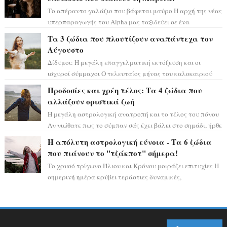
Το απέραντο γαλάζιο που βάφεται μαύρο Η αρχή της νέας
υπερπαραγωγής του Alpha μας ταξιδεύει σε ένα
ειδυλλιακό σκηνικό, πλημμυρισμένο από...
Τα 3 ζώδια που πλουτίζουν αναπάντεχα τον
Αύγουστο
Δίδυμοι: Η μεγάλη επαγγελματική εκτόξευση και οι
ισχυροί σύμμαχοι Ο τελευταίος μήνας του καλοκαιριού
έρχεται να ανατρέψει τα πάντα γύρω α...
Προδοσίες και χρέη τέλος: Τα 4 ζώδια που
αλλάζουν οριστικά ζωή
Η μεγάλη αστρολογική ανατροπή και το τέλος του πόνου
Αν νιώθατε πως το σύμπαν σάς έχει βάλει στο σημάδι, ήρθε
η ώρα να πάρετε μια βαθιά α...
Η απόλυτη αστρολογική εύνοια - Τα 6 ζώδια
που πιάνουν το "τζάκποτ" σήμερα!
Το χρυσό τρίγωνο Ήλιου και Κρόνου μοιράζει επιτυχίες Η
σημερινή ημέρα κρύβει τεράστιες δυναμικές,
αποδεικνύοντας πως η πραγματική επιτυχί...