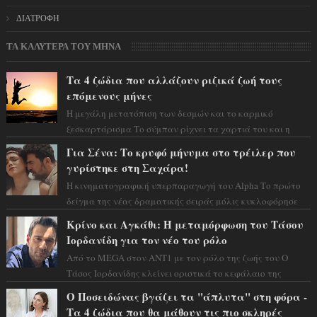
ΔΙΑΤΡΟΦΗ
ΤΑ ΚΑΛΥΤΕΡΑ ΤΟΥ ΜΗΝΑ
Τα 4 ζώδια που αλλάζουν ριζικά ζωή τους
επόμενους μήνες
Η μεγάλη μετατόπιση των δεσμών και το καρμικό
ξεσκαρτάρισμα Το σύμπαν ρίχνει τα χαρτιά του και η
αστρολόγος Έλενορ προειδοποιεί: οι σελην...
Για Σένα: Το κρυφό μήνυμα στο τρέιλερ που
γυρίστηκε στη Σαχάρα!
Η κινηματογραφική υπερπαραγωγή του Alpha Το πρώτο
δείγμα της νέας δραματικής σειράς μόλις κυκλοφόρησε
και η αισθητική του ξεπερνά κάθε π...
Κρίνο και Αγκάθι: Η μεταμόρφωση του Τάσου
Ιορδανίδη για τον νέο του ρόλο
Από το MEGA στον ΑΝΤ1 με τον ρόλο της ζωής του Ο
Τάσος Ιορδανίδης κλείνει οριστικά το κεφάλαιο της
τεράστιας επιτυχίας «Μια Νύχτα Μόνο» ...
Ο Ποσειδώνας βγάζει τα "άπλυτα" στη φόρα -
Τα 4 ζώδια που θα μάθουν τις πιο σκληρές