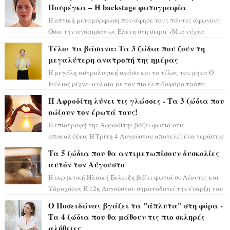
Πουρέγκα – H backstage φωτογραφία
Η οπτική μεταμόρφωση που άφησε τους πάντες άφωνους
Όσοι την αγάπησαν ως Ελένη στη σειρά «Μια νύχτα
μόνο», θα πρέπει τώρα να προετοιμαστο...
Τέλος τα βάσανα: Τα 3 ζώδια που ζουν τη
μεγαλύτερη ανατροπή της ημέρας
Η μεγάλη αστρολογική ανάσα και το τέλος του μήνα Ο
Ιούλιος ρίχνει αυλαία με τον πιο ελπιδοφόρο τρόπο,
καθώς η Σελήνη περνάει στο ζώδιο τω...
Η Αφροδίτη λύνει τις γλώσσες - Τα 3 ζώδια που
σώζουν τον έρωτά τους!
Η επιστροφή της Αφροδίτης βάζει φωτιά στις
αποκαλύψεις Η Τρίτη 4 Αυγούστου αποτελεί ένα τεράστιο
αστρολογικό ορόσημο, καθώς η Αφροδίτη πρ...
Τα 5 ζώδια που θα αντιμετωπίσουν δυσκολίες
αυτόν τον Αύγουστο
Η εκρηκτική Ηλιακή Έκλειψη βάζει φωτιά σε Λέοντες και
Υδροχόους Η 12η Αυγούστου σηματοδοτεί την έναρξη του
αστρολογικού χάους, καθώς η Ηλια...
Ο Ποσειδώνας βγάζει τα "άπλυτα" στη φόρα -
Τα 4 ζώδια που θα μάθουν τις πιο σκληρές
αλήθειες