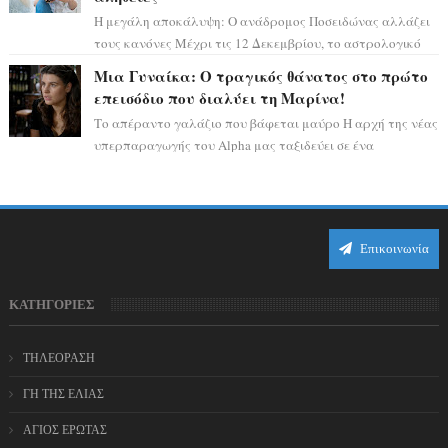
Η μεγάλη αποκάλυψη: Ο ανάδρομος Ποσειδώνας αλλάζει
τους κανόνες Μέχρι τις 12 Δεκεμβρίου, το αστρολογικό
σκηνικό θυμίζει ταινία μυστηρίου ...
Μια Γυναίκα: Ο τραγικός θάνατος στο πρώτο
επεισόδιο που διαλύει τη Μαρίνα!
Το απέραντο γαλάζιο που βάφεται μαύρο Η αρχή της νέας
υπερπαραγωγής του Alpha μας ταξιδεύει σε ένα
ειδυλλιακό σκηνικό, πλημμυρισμένο από...
Επικοινωνία
ΚΑΤΗΓΟΡΙΕΣ
ΤΗΛΕΟΡΑΣΗ
ΓΗ ΤΗΣ ΕΛΙΑΣ
ΑΓΙΟΣ ΕΡΩΤΑΣ