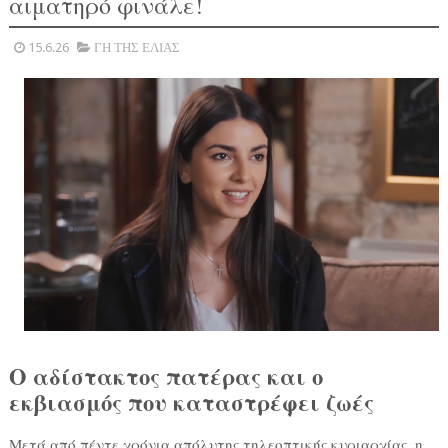
αιματηρό φινάλε!
15.6.26
ΓΗ ΤΗΣ ΕΛΙΑΣ
Ο αδίστακτος πατέρας και ο
εκβιασμός που καταστρέφει ζωές
Μετά από πέντε χρόνια απόλυτης τηλεοπτικής κυριαρχίας, η