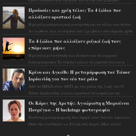
Φλώρου άλλαξε για πάντα. Ο πρώην...
Προδοσίες και χρέη τέλος: Τα 4 ζώδια που
αλλάζουν οριστικά ζωή
Η μεγάλη αστρολογική ανατροπή και το τέλος του πόνου
Αν νιώθατε πως το σύμπαν σάς έχει βάλει στο σημάδι, ήρθε
η ώρα να πάρετε μια βαθιά α...
Τα 4 ζώδια που αλλάζουν ριζικά ζωή τους
επόμενους μήνες
Η μεγάλη μετατόπιση των δεσμών και το καρμικό
ξεσκαρτάρισμα Το σύμπαν ρίχνει τα χαρτιά του και η
αστρολόγος Έλενορ προειδοποιεί: οι σελην...
Κρίνο και Αγκάθι: Η μεταμόρφωση του Τάσου
Ιορδανίδη για τον νέο του ρόλο
Από το MEGA στον ΑΝΤ1 με τον ρόλο της ζωής του Ο
Τάσος Ιορδανίδης κλείνει οριστικά το κεφάλαιο της
τεράστιας επιτυχίας «Μια Νύχτα Μόνο» ...
Οι Κόρες της Αρετής: Αγνώριστη η Μαριάννα
Πουρέγκα – H backstage φωτογραφία
Η οπτική μεταμόρφωση που άφησε τους πάντες άφωνους
Όσοι την αγάπησαν ως Ελένη στη σειρά «Μια νύχτα
μόνο», θα πρέπει τώρα να προετοιμαστο...