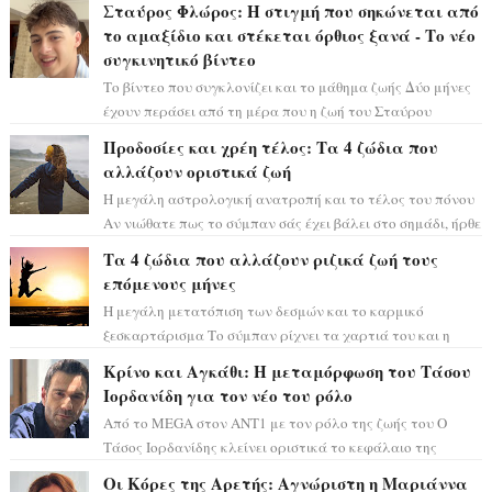
Σταύρος Φλώρος: Η στιγμή που σηκώνεται από
το αμαξίδιο και στέκεται όρθιος ξανά - Το νέο
συγκινητικό βίντεο
Το βίντεο που συγκλονίζει και το μάθημα ζωής Δύο μήνες
έχουν περάσει από τη μέρα που η ζωή του Σταύρου
Φλώρου άλλαξε για πάντα. Ο πρώην...
Προδοσίες και χρέη τέλος: Τα 4 ζώδια που
αλλάζουν οριστικά ζωή
Η μεγάλη αστρολογική ανατροπή και το τέλος του πόνου
Αν νιώθατε πως το σύμπαν σάς έχει βάλει στο σημάδι, ήρθε
η ώρα να πάρετε μια βαθιά α...
Τα 4 ζώδια που αλλάζουν ριζικά ζωή τους
επόμενους μήνες
Η μεγάλη μετατόπιση των δεσμών και το καρμικό
ξεσκαρτάρισμα Το σύμπαν ρίχνει τα χαρτιά του και η
αστρολόγος Έλενορ προειδοποιεί: οι σελην...
Κρίνο και Αγκάθι: Η μεταμόρφωση του Τάσου
Ιορδανίδη για τον νέο του ρόλο
Από το MEGA στον ΑΝΤ1 με τον ρόλο της ζωής του Ο
Τάσος Ιορδανίδης κλείνει οριστικά το κεφάλαιο της
τεράστιας επιτυχίας «Μια Νύχτα Μόνο» ...
Οι Κόρες της Αρετής: Αγνώριστη η Μαριάννα