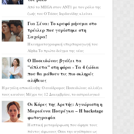
Από το MEGA στον ΑΝΤ1 με τον ρόλο της
ζωής του Ο Τάσος Ιορδανίδης κλείνει
οριστικά το κεφάλαιο της τεράστιας
Για Σένα: Το κρυφό μήνυμα στο
επιτυχίας «Μια Νύχτα Μόνο» ...
τρέιλερ που γυρίστηκε στη
Σαχάρα!
Η κινηματογραφική υπερπαραγωγή του
Alpha Το πρώτο δείγμα της νέας
δραματικής σειράς μόλις κυκλοφόρησε και
Ο Ποσειδώνας βγάζει τα
η αισθητική του ξεπερνά κάθε π...
"άπλυτα" στη φόρα - Τα 4 ζώδια
που θα μάθουν τις πιο σκληρές
αλήθειες
Η μεγάλη αποκάλυψη: Ο ανάδρομος Ποσειδώνας αλλάζει
τους κανόνες Μέχρι τις 12 Δεκεμβρίου, το αστρολογικό
σκηνικό θυμίζει ταινία μυστηρίου ...
Οι Κόρες της Αρετής: Αγνώριστη η
Μαριάννα Πουρέγκα – H backstage
φωτογραφία
Η οπτική μεταμόρφωση που άφησε τους
πάντες άφωνους Όσοι την αγάπησαν ως