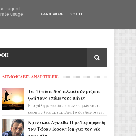
user-agent
erate usage
LEARN MORE
GOT IT
ΟΦΗ
ΔΗΜΟΦΙΛΕΙΣ ΑΝΑΡΤΗΣΕΙΣ
Τα 4 ζώδια που αλλάζουν ριζικά
ζωή τους επόμενους μήνες
Η μεγάλη μετατόπιση των δεσμών και το
καρμικό ξεσκαρτάρισμα Το σύμπαν ρίχνει
τα χαρτιά του και η αστρολόγος Έλενορ
Κρίνο και Αγκάθι: Η μεταμόρφωση
προειδοποιεί: οι σελην...
του Τάσου Ιορδανίδη για τον νέο
του ρόλο