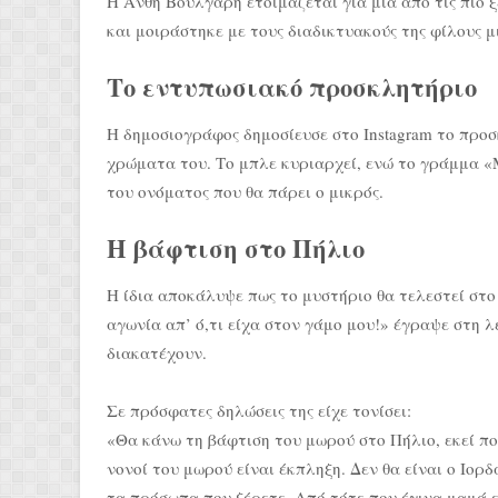
Η Ανθή Βούλγαρη ετοιμάζεται για μία από τις πιο ξε
και μοιράστηκε με τους διαδικτυακούς της φίλους 
Το εντυπωσιακό προσκλητήριο
Η δημοσιογράφος δημοσίευσε στο Instagram το προσ
χρώματα του. Το μπλε κυριαρχεί, ενώ το γράμμα «Μ
του ονόματος που θα πάρει ο μικρός.
Η βάφτιση στο Πήλιο
Η ίδια αποκάλυψε πως το μυστήριο θα τελεστεί στ
αγωνία απ’ ό,τι είχα στον γάμο μου!» έγραψε στη 
διακατέχουν.
Σε πρόσφατες δηλώσεις της είχε τονίσει:
«Θα κάνω τη βάφτιση του μωρού στο Πήλιο, εκεί πο
νονοί του μωρού είναι έκπληξη. Δεν θα είναι ο Ιορ
τα πρόσωπα που ξέρετε. Από τότε που έγινα μαμά ε