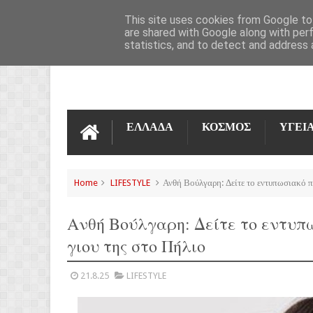
ΌΡΟΙ ΧΡΉΣΗΣ
ΕΠΙΚΟΙΝΩΝΊΑ
This site uses cookies from Google to 
are shared with Google along with per
statistics, and to detect and address 
ΕΛΛΑΔΑ
ΚΟΣΜΟΣ
ΥΓΕΙ
Home
LIFESTYLE
Ανθή Βούλγαρη: Δείτε το εντυπωσιακό π
Ανθή Βούλγαρη: Δείτε το εντυπ
γιου της στο Πήλιο
21.8.25
LIFESTYLE