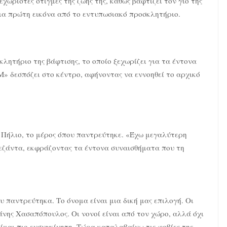
χωριστές στιγμές της ζωής της, καθώς βαφτίζει τον γιο της
μια πρώτη εικόνα από το εντυπωσιακό προσκλητήριο.
κλητήριο της βάφτισης, το οποίο ξεχωρίζει για τα έντονα
» δεσπόζει στο κέντρο, αφήνοντας να εννοηθεί το αρχικό
ο Πήλιο, το μέρος όπου παντρεύτηκε. «Έχω μεγαλύτερη
λεζάντα, εκφράζοντας τα έντονα συναισθήματα που τη
υ παντρεύτηκα. Το όνομα είναι μια δική μας επιλογή. Οι
δάνης Χασαπόπουλος. Οι νονοί είναι από τον χώρο, αλλά όχι
ίμαι πιο ευσυγκίνητη. Τώρα καταλαβαίνω τις φοβίες της