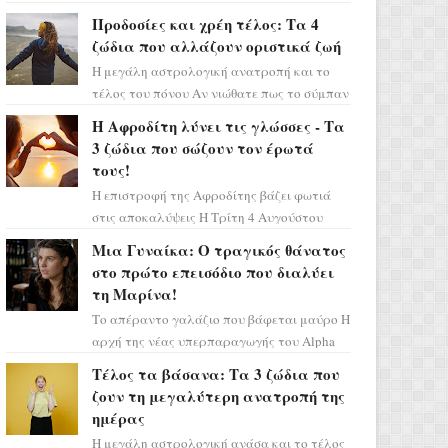
Ελένη στη σειρά «Μια νύχτα μόνο», θα
Προδοσίες και χρέη τέλος: Τα 4
πρέπει τώρα να προετοιμαστο...
ζώδια που αλλάζουν οριστικά ζωή
Η μεγάλη αστρολογική ανατροπή και το
τέλος του πόνου Αν νιώθατε πως το σύμπαν
σάς έχει βάλει στο σημάδι, ήρθε η ώρα να
Η Αφροδίτη λύνει τις γλώσσες - Τα
πάρετε μια βαθιά α...
3 ζώδια που σώζουν τον έρωτά
τους!
Η επιστροφή της Αφροδίτης βάζει φωτιά
στις αποκαλύψεις Η Τρίτη 4 Αυγούστου
αποτελεί ένα τεράστιο αστρολογικό
Μια Γυναίκα: Ο τραγικός θάνατος
ορόσημο, καθώς η Αφροδίτη πρ...
στο πρώτο επεισόδιο που διαλύει
τη Μαρίνα!
Το απέραντο γαλάζιο που βάφεται μαύρο Η
αρχή της νέας υπερπαραγωγής του Alpha
μας ταξιδεύει σε ένα ειδυλλιακό σκηνικό,
Τέλος τα βάσανα: Τα 3 ζώδια που
πλημμυρισμένο από...
ζουν τη μεγαλύτερη ανατροπή της
ημέρας
Η μεγάλη αστρολογική ανάσα και το τέλος