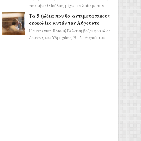
του μήνα Ο Ιούλιος ρίχνει αυλαία με τον
πιο ελπιδοφόρο τρόπο, καθώς η Σελήνη
Τα 5 ζώδια που θα αντιμετωπίσουν
περνάει στο ζώδιο τω...
δυσκολίες αυτόν τον Αύγουστο
Η εκρηκτική Ηλιακή Έκλειψη βάζει φωτιά σε
Λέοντες και Υδροχόους Η 12η Αυγούστου
σηματοδοτεί την έναρξη του αστρολογικού
χάους, καθώς η Ηλια...