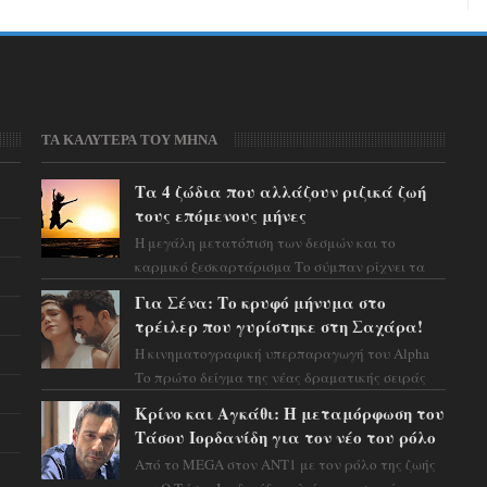
ΤΑ ΚΑΛΥΤΕΡΑ ΤΟΥ ΜΗΝΑ
Τα 4 ζώδια που αλλάζουν ριζικά ζωή
τους επόμενους μήνες
Η μεγάλη μετατόπιση των δεσμών και το
καρμικό ξεσκαρτάρισμα Το σύμπαν ρίχνει τα
χαρτιά του και η αστρολόγος Έλενορ
Για Σένα: Το κρυφό μήνυμα στο
προειδοποιεί: οι σελην...
τρέιλερ που γυρίστηκε στη Σαχάρα!
Η κινηματογραφική υπερπαραγωγή του Alpha
Το πρώτο δείγμα της νέας δραματικής σειράς
μόλις κυκλοφόρησε και η αισθητική του ξεπερνά
Κρίνο και Αγκάθι: Η μεταμόρφωση του
κάθε π...
Τάσου Ιορδανίδη για τον νέο του ρόλο
Από το MEGA στον ΑΝΤ1 με τον ρόλο της ζωής