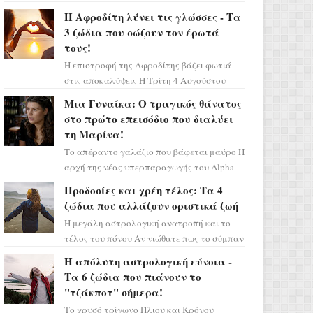
Ελένη στη σειρά «Μια νύχτα μόνο», θα
Η Αφροδίτη λύνει τις γλώσσες - Τα
πρέπει τώρα να προετοιμαστο...
3 ζώδια που σώζουν τον έρωτά
τους!
Η επιστροφή της Αφροδίτης βάζει φωτιά
στις αποκαλύψεις Η Τρίτη 4 Αυγούστου
αποτελεί ένα τεράστιο αστρολογικό
Μια Γυναίκα: Ο τραγικός θάνατος
ορόσημο, καθώς η Αφροδίτη πρ...
στο πρώτο επεισόδιο που διαλύει
τη Μαρίνα!
Το απέραντο γαλάζιο που βάφεται μαύρο Η
αρχή της νέας υπερπαραγωγής του Alpha
μας ταξιδεύει σε ένα ειδυλλιακό σκηνικό,
Προδοσίες και χρέη τέλος: Τα 4
πλημμυρισμένο από...
ζώδια που αλλάζουν οριστικά ζωή
Η μεγάλη αστρολογική ανατροπή και το
τέλος του πόνου Αν νιώθατε πως το σύμπαν
σάς έχει βάλει στο σημάδι, ήρθε η ώρα να
Η απόλυτη αστρολογική εύνοια -
πάρετε μια βαθιά α...
Τα 6 ζώδια που πιάνουν το
"τζάκποτ" σήμερα!
Το χρυσό τρίγωνο Ήλιου και Κρόνου