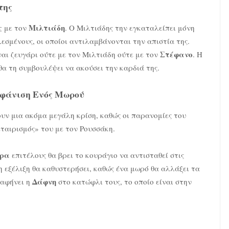
της
ς
Μιλτιάδη
με τον
. Ο Μιλτιάδης την εγκαταλείπει μόνη
εσμένους, οι οποίοι αντιλαμβάνονται την απιστία της.
Στέφανο
ίναι ζευγάρι ούτε με τον Μιλτιάδη ούτε με τον
. Η
 θα τη συμβουλέψει να ακούσει την καρδιά της.
μφάνιση Ενός Μωρού
υν μια ακόμα μεγάλη κρίση, καθώς οι παρανομίες του
εταιρισμός» του με τον Ρουσσάκη.
δρα
επιτέλους θα βρει το κουράγιο να αντισταθεί στις
η εξέλιξη θα καθυστερήσει, καθώς ένα μωρό θα αλλάξει τα
Δάφνη
 αφήνει η
στο κατώφλι τους, το οποίο είναι στην