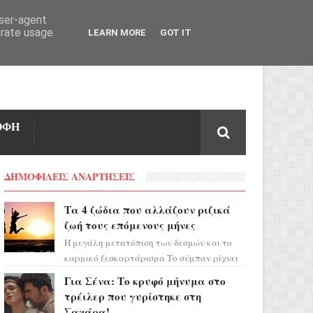
user-agent
erate usage
LEARN MORE
GOT IT
ΟΦΗ
ΔΗΜΟΦΙΛΕΙΣ ΑΝΑΡΤΗΣΕΙΣ
Τα 4 ζώδια που αλλάζουν ριζικά
ζωή τους επόμενους μήνες
Η μεγάλη μετατόπιση των δεσμών και το
καρμικό ξεσκαρτάρισμα Το σύμπαν ρίχνει
τα χαρτιά του και η αστρολόγος Έλενορ
Για Σένα: Το κρυφό μήνυμα στο
προειδοποιεί: οι σελην...
τρέιλερ που γυρίστηκε στη
Σαχάρα!