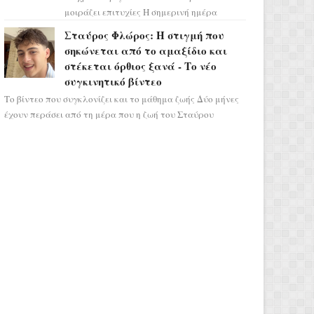
μοιράζει επιτυχίες Η σημερινή ημέρα
κρύβει τεράστιες δυναμικές,
Σταύρος Φλώρος: Η στιγμή που
αποδεικνύοντας πως η πραγματική
σηκώνεται από το αμαξίδιο και
επιτυχί...
στέκεται όρθιος ξανά - Το νέο
συγκινητικό βίντεο
Το βίντεο που συγκλονίζει και το μάθημα ζωής Δύο μήνες
έχουν περάσει από τη μέρα που η ζωή του Σταύρου
Φλώρου άλλαξε για πάντα. Ο πρώην...