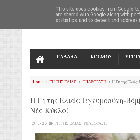
ΌΡΟΙ ΧΡΉΣΗΣ
ΕΠΙΚΟΙΝΩΝΊΑ
This site uses cookies from Google to 
are shared with Google along with per
statistics, and to detect and address 
ΕΛΛΑΔΑ
ΚΟΣΜΟΣ
ΥΓΕΙ
Home
ΓΗ ΤΗΣ ΕΛΙΑΣ
ΤΗΛΕΟΡΑΣΗ
Η Γη της Ελιάς:
Η Γη της Ελιάς: Εγκυμοσύνη-Βόμ
Νέο Κύκλο!
1.7.25
ΓΗ ΤΗΣ ΕΛΙΑΣ
,
ΤΗΛΕΟΡΑΣΗ