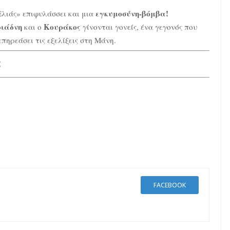
εγκυμοσύνη-βόμβα!
Ελιάς» επιφυλάσσει και μια
ιάδνη
Κουράκος
και ο
γίνονται γονείς, ένα γεγονός που
επηρεάσει τις εξελίξεις στη Μάνη.
ς
FACEBOOK