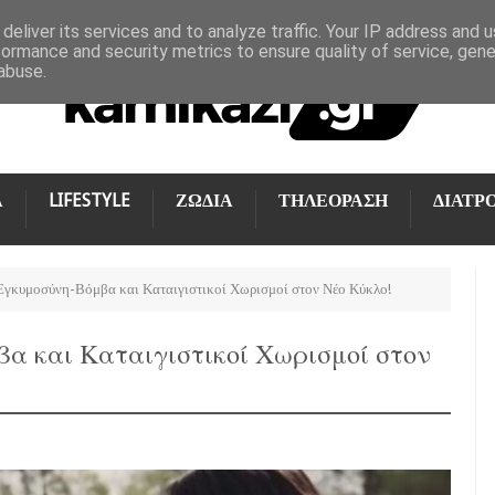
deliver its services and to analyze traffic. Your IP address and 
formance and security metrics to ensure quality of service, gen
abuse.
Α
LIFESTYLE
ΖΩΔΙΑ
ΤΗΛΕΟΡΑΣΗ
ΔΙΑΤΡ
 Εγκυμοσύνη-Βόμβα και Καταιγιστικοί Χωρισμοί στον Νέο Κύκλο!
βα και Καταιγιστικοί Χωρισμοί στον