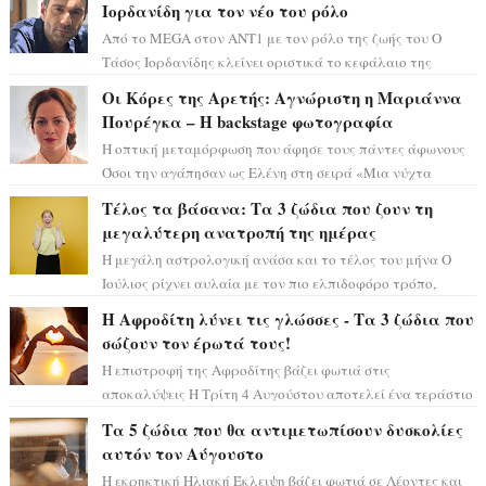
Ιορδανίδη για τον νέο του ρόλο
Από το MEGA στον ΑΝΤ1 με τον ρόλο της ζωής του Ο
Τάσος Ιορδανίδης κλείνει οριστικά το κεφάλαιο της
τεράστιας επιτυχίας «Μια Νύχτα Μόνο» ...
Οι Κόρες της Αρετής: Αγνώριστη η Μαριάννα
Πουρέγκα – H backstage φωτογραφία
Η οπτική μεταμόρφωση που άφησε τους πάντες άφωνους
Όσοι την αγάπησαν ως Ελένη στη σειρά «Μια νύχτα
μόνο», θα πρέπει τώρα να προετοιμαστο...
Τέλος τα βάσανα: Τα 3 ζώδια που ζουν τη
μεγαλύτερη ανατροπή της ημέρας
Η μεγάλη αστρολογική ανάσα και το τέλος του μήνα Ο
Ιούλιος ρίχνει αυλαία με τον πιο ελπιδοφόρο τρόπο,
καθώς η Σελήνη περνάει στο ζώδιο τω...
Η Αφροδίτη λύνει τις γλώσσες - Τα 3 ζώδια που
σώζουν τον έρωτά τους!
Η επιστροφή της Αφροδίτης βάζει φωτιά στις
αποκαλύψεις Η Τρίτη 4 Αυγούστου αποτελεί ένα τεράστιο
αστρολογικό ορόσημο, καθώς η Αφροδίτη πρ...
Τα 5 ζώδια που θα αντιμετωπίσουν δυσκολίες
αυτόν τον Αύγουστο
Η εκρηκτική Ηλιακή Έκλειψη βάζει φωτιά σε Λέοντες και