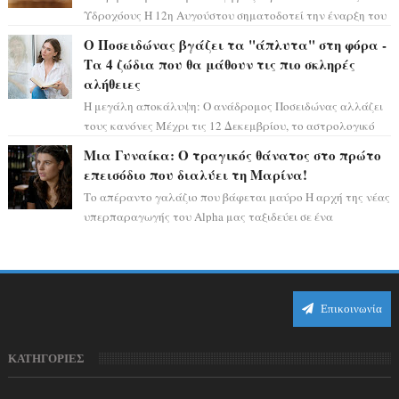
Υδροχόους Η 12η Αυγούστου σηματοδοτεί την έναρξη του
αστρολογικού χάους, καθώς η Ηλια...
Ο Ποσειδώνας βγάζει τα "άπλυτα" στη φόρα -
Τα 4 ζώδια που θα μάθουν τις πιο σκληρές
αλήθειες
Η μεγάλη αποκάλυψη: Ο ανάδρομος Ποσειδώνας αλλάζει
τους κανόνες Μέχρι τις 12 Δεκεμβρίου, το αστρολογικό
σκηνικό θυμίζει ταινία μυστηρίου ...
Μια Γυναίκα: Ο τραγικός θάνατος στο πρώτο
επεισόδιο που διαλύει τη Μαρίνα!
Το απέραντο γαλάζιο που βάφεται μαύρο Η αρχή της νέας
υπερπαραγωγής του Alpha μας ταξιδεύει σε ένα
ειδυλλιακό σκηνικό, πλημμυρισμένο από...
Επικοινωνία
ΚΑΤΗΓΟΡΙΕΣ