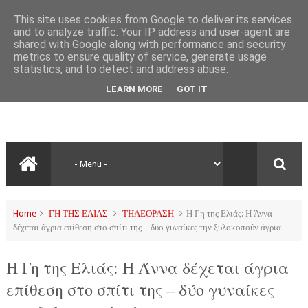
This site uses cookies from Google to deliver its services
and to analyze traffic. Your IP address and user-agent are
shared with Google along with performance and security
metrics to ensure quality of service, generate usage
statistics, and to detect and address abuse.
LEARN MORE
GOT IT
Home
ΓΗ ΤΗΣ ΕΛΙΑΣ
ΤΗΛΕΟΡΑΣΗ
Η Γη της Ελιάς: Η Άννα
δέχεται άγρια επίθεση στο σπίτι της – δύο γυναίκες την ξυλοκοπούν άγρια
Η Γη της Ελιάς: Η Άννα δέχεται άγρια
επίθεση στο σπίτι της – δύο γυναίκες