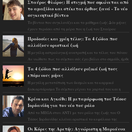
Σταύρος Φλώρος: Η στιγμή που σηκώνεται από
το αμαξίδιο και στέκεται όρθιος ξανά - Το νέο
συγκινητικό βίντεο
Το βίντεο που συγκλονίζει και το μάθημα ζωής Δύο μήνες
έχουν περάσει από τη μέρα που η ζωή του Σταύρου
Φλώρου άλλαξε για πάντα. Ο πρώην...
Προδοσίες και χρέη τέλος: Τα 4 ζώδια που
αλλάζουν οριστικά ζωή
Η μεγάλη αστρολογική ανατροπή και το τέλος του πόνου
Αν νιώθατε πως το σύμπαν σάς έχει βάλει στο σημάδι, ήρθε
η ώρα να πάρετε μια βαθιά α...
Τα 4 ζώδια που αλλάζουν ριζικά ζωή τους
επόμενους μήνες
Η μεγάλη μετατόπιση των δεσμών και το καρμικό
ξεσκαρτάρισμα Το σύμπαν ρίχνει τα χαρτιά του και η
αστρολόγος Έλενορ προειδοποιεί: οι σελην...
Κρίνο και Αγκάθι: Η μεταμόρφωση του Τάσου
Ιορδανίδη για τον νέο του ρόλο
Από το MEGA στον ΑΝΤ1 με τον ρόλο της ζωής του Ο
Τάσος Ιορδανίδης κλείνει οριστικά το κεφάλαιο της
τεράστιας επιτυχίας «Μια Νύχτα Μόνο» ...
Οι Κόρες της Αρετής: Αγνώριστη η Μαριάννα