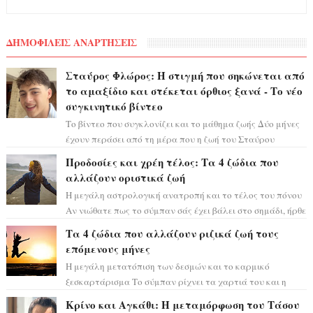
ΔΗΜΟΦΙΛΕΙΣ ΑΝΑΡΤΗΣΕΙΣ
Σταύρος Φλώρος: Η στιγμή που σηκώνεται από
το αμαξίδιο και στέκεται όρθιος ξανά - Το νέο
συγκινητικό βίντεο
Το βίντεο που συγκλονίζει και το μάθημα ζωής Δύο μήνες
έχουν περάσει από τη μέρα που η ζωή του Σταύρου
Φλώρου άλλαξε για πάντα. Ο πρώην...
Προδοσίες και χρέη τέλος: Τα 4 ζώδια που
αλλάζουν οριστικά ζωή
Η μεγάλη αστρολογική ανατροπή και το τέλος του πόνου
Αν νιώθατε πως το σύμπαν σάς έχει βάλει στο σημάδι, ήρθε
η ώρα να πάρετε μια βαθιά α...
Τα 4 ζώδια που αλλάζουν ριζικά ζωή τους
επόμενους μήνες
Η μεγάλη μετατόπιση των δεσμών και το καρμικό
ξεσκαρτάρισμα Το σύμπαν ρίχνει τα χαρτιά του και η
αστρολόγος Έλενορ προειδοποιεί: οι σελην...
Κρίνο και Αγκάθι: Η μεταμόρφωση του Τάσου