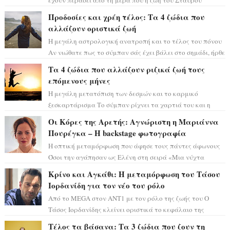
Φλώρου άλλαξε για πάντα. Ο πρώην...
Προδοσίες και χρέη τέλος: Τα 4 ζώδια που
αλλάζουν οριστικά ζωή
Η μεγάλη αστρολογική ανατροπή και το τέλος του πόνου
Αν νιώθατε πως το σύμπαν σάς έχει βάλει στο σημάδι, ήρθε
η ώρα να πάρετε μια βαθιά α...
Τα 4 ζώδια που αλλάζουν ριζικά ζωή τους
επόμενους μήνες
Η μεγάλη μετατόπιση των δεσμών και το καρμικό
ξεσκαρτάρισμα Το σύμπαν ρίχνει τα χαρτιά του και η
αστρολόγος Έλενορ προειδοποιεί: οι σελην...
Οι Κόρες της Αρετής: Αγνώριστη η Μαριάννα
Πουρέγκα – H backstage φωτογραφία
Η οπτική μεταμόρφωση που άφησε τους πάντες άφωνους
Όσοι την αγάπησαν ως Ελένη στη σειρά «Μια νύχτα
μόνο», θα πρέπει τώρα να προετοιμαστο...
Κρίνο και Αγκάθι: Η μεταμόρφωση του Τάσου
Ιορδανίδη για τον νέο του ρόλο
Από το MEGA στον ΑΝΤ1 με τον ρόλο της ζωής του Ο
Τάσος Ιορδανίδης κλείνει οριστικά το κεφάλαιο της
τεράστιας επιτυχίας «Μια Νύχτα Μόνο» ...
Τέλος τα βάσανα: Τα 3 ζώδια που ζουν τη