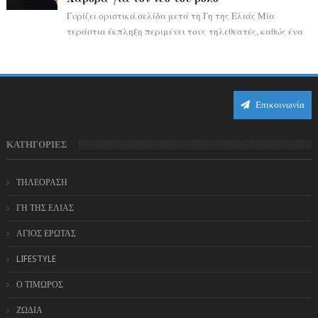
Γυρίζει οριστικά σελίδα μετά τη Γη της Ελιάς Μία
τεράστια έκπληξη περιμένει τους τηλεθεατές, καθώς ένα
από τα πιο πολυσυζητημένα πρόσωπα...
Επικοινωνία
ΚΑΤΗΓΟΡΙΕΣ
ΤΗΛΕΟΡΑΣΗ
ΓΗ ΤΗΣ ΕΛΙΑΣ
ΑΓΙΟΣ ΕΡΩΤΑΣ
LIFESTYLE
Ο ΤΙΜΩΡΟΣ
ΖΩΔΙΑ