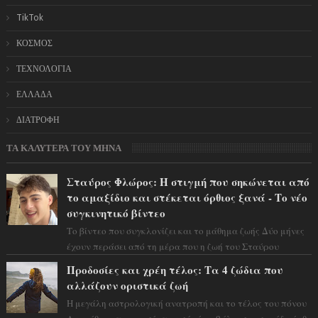
TikTok
ΚΟΣΜΟΣ
ΤΕΧΝΟΛΟΓΙΑ
ΕΛΛΑΔΑ
ΔΙΑΤΡΟΦΗ
ΤΑ ΚΑΛΥΤΕΡΑ ΤΟΥ ΜΗΝΑ
Σταύρος Φλώρος: Η στιγμή που σηκώνεται από
το αμαξίδιο και στέκεται όρθιος ξανά - Το νέο
συγκινητικό βίντεο
Το βίντεο που συγκλονίζει και το μάθημα ζωής Δύο μήνες
έχουν περάσει από τη μέρα που η ζωή του Σταύρου
Φλώρου άλλαξε για πάντα. Ο πρώην...
Προδοσίες και χρέη τέλος: Τα 4 ζώδια που
αλλάζουν οριστικά ζωή
Η μεγάλη αστρολογική ανατροπή και το τέλος του πόνου