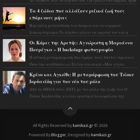
Αν νιώθατε πως το σύμπαν σάς έχει βάλει στο σημάδι, ήρθε
η ώρα να πάρετε μια βαθιά α...
Τα 4 ζώδια που αλλάζουν ριζικά ζωή τους
επόμενους μήνες
Η μεγάλη μετατόπιση των δεσμών και το καρμικό
ξεσκαρτάρισμα Το σύμπαν ρίχνει τα χαρτιά του και η
αστρολόγος Έλενορ προειδοποιεί: οι σελην...
Οι Κόρες της Αρετής: Αγνώριστη η Μαριάννα
Πουρέγκα – H backstage φωτογραφία
Η οπτική μεταμόρφωση που άφησε τους πάντες άφωνους
Όσοι την αγάπησαν ως Ελένη στη σειρά «Μια νύχτα
μόνο», θα πρέπει τώρα να προετοιμαστο...
Κρίνο και Αγκάθι: Η μεταμόρφωση του Τάσου
Ιορδανίδη για τον νέο του ρόλο
Από το MEGA στον ΑΝΤ1 με τον ρόλο της ζωής του Ο
Τάσος Ιορδανίδης κλείνει οριστικά το κεφάλαιο της
τεράστιας επιτυχίας «Μια Νύχτα Μόνο» ...
All Rights Reserved by
kamikazi.gr
© 2026
Powered By
Blogger
, Designed by
kamikazi.gr