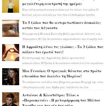
μεγαλύτερη ανατροπή της ημέρας
Η μεγάλη αστρολογική ανάσα και το τέλος του μήνα Ο
Ιούλιος ρίχνει αυλαία με τον πιο ελπιδοφόρο τρόπο,
καθώς η Σελήνη περνάει στο ζώδιο τω...
Τα 5 ζώδια που θα αντιμετωπίσουν δυσκολίες
αυτόν τον Αύγουστο
Η εκρηκτική Ηλιακή Έκλειψη βάζει φωτιά σε Λέοντες και
Υδροχόους Η 12η Αυγούστου σηματοδοτεί την έναρξη του
αστρολογικού χάους, καθώς η Ηλια...
Η Αφροδίτη λύνει τις γλώσσες - Τα 3 ζώδια που
σώζουν τον έρωτά τους!
Η επιστροφή της Αφροδίτης βάζει φωτιά στις
αποκαλύψεις Η Τρίτη 4 Αυγούστου αποτελεί ένα τεράστιο
αστρολογικό ορόσημο, καθώς η Αφροδίτη πρ...
Μια Γυναίκα: Ο τραγικός θάνατος στο πρώτο
επεισόδιο που διαλύει τη Μαρίνα!
Το απέραντο γαλάζιο που βάφεται μαύρο Η αρχή της νέας
υπερπαραγωγής του Alpha μας ταξιδεύει σε ένα
ειδυλλιακό σκηνικό, πλημμυρισμένο από...
Αντώνιος & Κλεοπάτρα: Τέλος ο
«Παρασκευάς» - Η μεταμόρφωση του Μίλτου
Χαρόβα για τον νέο του ρόλο