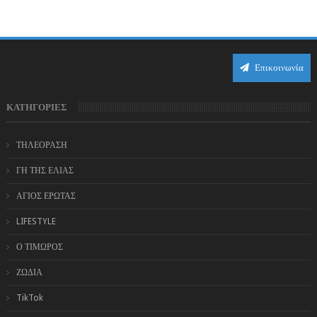
η Αφροδίτη επιστρέφει σε ορθή πορεία ...
Επικοινωνία
ΚΑΤΗΓΟΡΙΕΣ
ΤΗΛΕΟΡΑΣΗ
ΓΗ ΤΗΣ ΕΛΙΑΣ
ΑΓΙΟΣ ΕΡΩΤΑΣ
LIFESTYLE
Ο ΤΙΜΩΡΟΣ
ΖΩΔΙΑ
TikTok