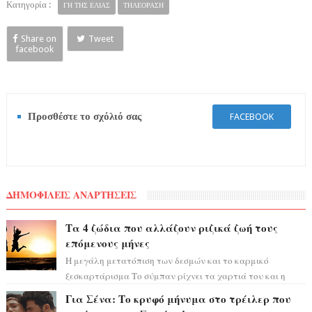
Κατηγορία :
ΓΗ ΤΗΣ ΕΛΙΑΣ
ΤΗΛΕΟΡΑΣΗ
Share on
Tweet
facebook
Προσθέστε το σχόλιό σας
FACEBOOK
ΔΗΜΟΦΙΛΕΙΣ ΑΝΑΡΤΗΣΕΙΣ
Τα 4 ζώδια που αλλάζουν ριζικά ζωή τους
επόμενους μήνες
Η μεγάλη μετατόπιση των δεσμών και το καρμικό
ξεσκαρτάρισμα Το σύμπαν ρίχνει τα χαρτιά του και η
αστρολόγος Έλενορ προειδοποιεί: οι σελην...
Για Σένα: Το κρυφό μήνυμα στο τρέιλερ που