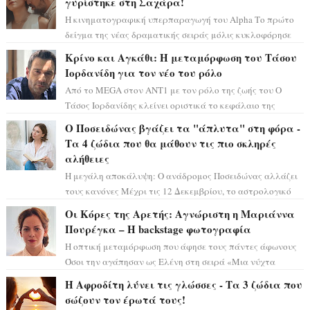
γυρίστηκε στη Σαχάρα!
Η κινηματογραφική υπερπαραγωγή του Alpha Το πρώτο
δείγμα της νέας δραματικής σειράς μόλις κυκλοφόρησε
και η αισθητική του ξεπερνά κάθε π...
Κρίνο και Αγκάθι: Η μεταμόρφωση του Τάσου
Ιορδανίδη για τον νέο του ρόλο
Από το MEGA στον ΑΝΤ1 με τον ρόλο της ζωής του Ο
Τάσος Ιορδανίδης κλείνει οριστικά το κεφάλαιο της
τεράστιας επιτυχίας «Μια Νύχτα Μόνο» ...
Ο Ποσειδώνας βγάζει τα "άπλυτα" στη φόρα -
Τα 4 ζώδια που θα μάθουν τις πιο σκληρές
αλήθειες
Η μεγάλη αποκάλυψη: Ο ανάδρομος Ποσειδώνας αλλάζει
τους κανόνες Μέχρι τις 12 Δεκεμβρίου, το αστρολογικό
σκηνικό θυμίζει ταινία μυστηρίου ...
Οι Κόρες της Αρετής: Αγνώριστη η Μαριάννα
Πουρέγκα – H backstage φωτογραφία
Η οπτική μεταμόρφωση που άφησε τους πάντες άφωνους
Όσοι την αγάπησαν ως Ελένη στη σειρά «Μια νύχτα
μόνο», θα πρέπει τώρα να προετοιμαστο...
Η Αφροδίτη λύνει τις γλώσσες - Τα 3 ζώδια που
σώζουν τον έρωτά τους!