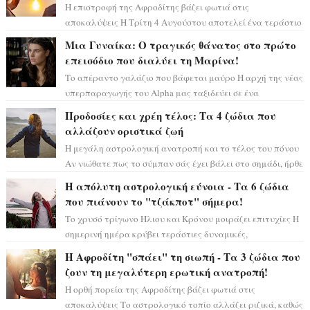
Η επιστροφή της Αφροδίτης βάζει φωτιά στις
αποκαλύψεις Η Τρίτη 4 Αυγούστου αποτελεί ένα τεράστιο
αστρολογικό ορόσημο, καθώς η Αφροδίτη πρ...
Μια Γυναίκα: Ο τραγικός θάνατος στο πρώτο
επεισόδιο που διαλύει τη Μαρίνα!
Το απέραντο γαλάζιο που βάφεται μαύρο Η αρχή της νέας
υπερπαραγωγής του Alpha μας ταξιδεύει σε ένα
ειδυλλιακό σκηνικό, πλημμυρισμένο από...
Προδοσίες και χρέη τέλος: Τα 4 ζώδια που
αλλάζουν οριστικά ζωή
Η μεγάλη αστρολογική ανατροπή και το τέλος του πόνου
Αν νιώθατε πως το σύμπαν σάς έχει βάλει στο σημάδι, ήρθε
η ώρα να πάρετε μια βαθιά α...
Η απόλυτη αστρολογική εύνοια - Τα 6 ζώδια
που πιάνουν το "τζάκποτ" σήμερα!
Το χρυσό τρίγωνο Ήλιου και Κρόνου μοιράζει επιτυχίες Η
σημερινή ημέρα κρύβει τεράστιες δυναμικές,
αποδεικνύοντας πως η πραγματική επιτυχί...
Η Αφροδίτη "σπάει" τη σιωπή - Τα 3 ζώδια που
ζουν τη μεγαλύτερη ερωτική ανατροπή!
Η ορθή πορεία της Αφροδίτης βάζει φωτιά στις
αποκαλύψεις Το αστρολογικό τοπίο αλλάζει ριζικά, καθώς