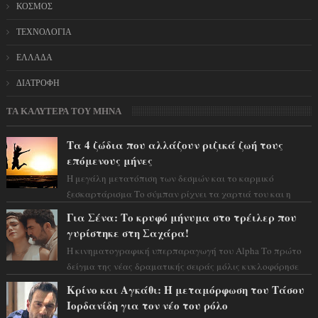
ΚΟΣΜΟΣ
ΤΕΧΝΟΛΟΓΙΑ
ΕΛΛΑΔΑ
ΔΙΑΤΡΟΦΗ
ΤΑ ΚΑΛΥΤΕΡΑ ΤΟΥ ΜΗΝΑ
Τα 4 ζώδια που αλλάζουν ριζικά ζωή τους
επόμενους μήνες
Η μεγάλη μετατόπιση των δεσμών και το καρμικό
ξεσκαρτάρισμα Το σύμπαν ρίχνει τα χαρτιά του και η
αστρολόγος Έλενορ προειδοποιεί: οι σελην...
Για Σένα: Το κρυφό μήνυμα στο τρέιλερ που
γυρίστηκε στη Σαχάρα!
Η κινηματογραφική υπερπαραγωγή του Alpha Το πρώτο
δείγμα της νέας δραματικής σειράς μόλις κυκλοφόρησε
και η αισθητική του ξεπερνά κάθε π...
Κρίνο και Αγκάθι: Η μεταμόρφωση του Τάσου
Ιορδανίδη για τον νέο του ρόλο