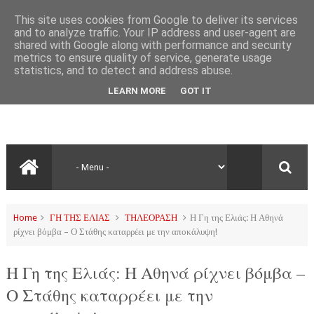
This site uses cookies from Google to deliver its services
and to analyze traffic. Your IP address and user-agent are
shared with Google along with performance and security
metrics to ensure quality of service, generate usage
statistics, and to detect and address abuse.
LEARN MORE
GOT IT
Home
ΓΗ ΤΗΣ ΕΛΙΑΣ
ΤΗΛΕΟΡΑΣΗ
Η Γη της Ελιάς: Η Αθηνά
ρίχνει βόμβα – Ο Στάθης καταρρέει με την αποκάλυψη!
Η Γη της Ελιάς: Η Αθηνά ρίχνει βόμβα –
Ο Στάθης καταρρέει με την