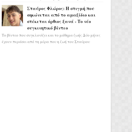
σηματοδοτεί την έναρξη του αστρολογικού
Σταύρος Φλώρος: Η στιγμή που
χάους, καθώς η Ηλια...
σηκώνεται από το αμαξίδιο και
στέκεται όρθιος ξανά - Το νέο
συγκινητικό βίντεο
Το βίντεο που συγκλονίζει και το μάθημα ζωής Δύο μήνες
έχουν περάσει από τη μέρα που η ζωή του Σταύρου
Φλώρου άλλαξε για πάντα. Ο πρώην...