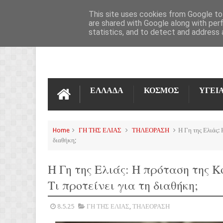
ΌΡΟΙ ΧΡΉΣΗΣ
ΕΠΙΚΟΙΝΩΝΊΑ
This site uses cookies from Google to 
are shared with Google along with per
statistics, and to detect and address 
ΕΛΛΑΔΑ
ΚΟΣΜΟΣ
ΥΓΕΙ
Home
ΓΗ ΤΗΣ ΕΛΙΑΣ
ΤΗΛΕΟΡΑΣΗ
Η Γη της Ελιάς: 
διαθήκη;
Η Γη της Ελιάς: Η πρόταση της Κ
Τι προτείνει για τη διαθήκη;
8.5.25
ΓΗ ΤΗΣ ΕΛΙΑΣ
,
ΤΗΛΕΟΡΑΣΗ