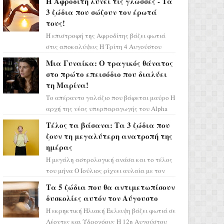
Η Αφροδίτη λύνει τις γλώσσες - Τα
3 ζώδια που σώζουν τον έρωτά
τους!
Η επιστροφή της Αφροδίτης βάζει φωτιά
στις αποκαλύψεις Η Τρίτη 4 Αυγούστου
αποτελεί ένα τεράστιο αστρολογικό
Μια Γυναίκα: Ο τραγικός θάνατος
ορόσημο, καθώς η Αφροδίτη πρ...
στο πρώτο επεισόδιο που διαλύει
τη Μαρίνα!
Το απέραντο γαλάζιο που βάφεται μαύρο Η
αρχή της νέας υπερπαραγωγής του Alpha
μας ταξιδεύει σε ένα ειδυλλιακό σκηνικό,
Τέλος τα βάσανα: Τα 3 ζώδια που
πλημμυρισμένο από...
ζουν τη μεγαλύτερη ανατροπή της
ημέρας
Η μεγάλη αστρολογική ανάσα και το τέλος
του μήνα Ο Ιούλιος ρίχνει αυλαία με τον
πιο ελπιδοφόρο τρόπο, καθώς η Σελήνη
Τα 5 ζώδια που θα αντιμετωπίσουν
περνάει στο ζώδιο τω...
δυσκολίες αυτόν τον Αύγουστο
Η εκρηκτική Ηλιακή Έκλειψη βάζει φωτιά σε
Λέοντες και Υδροχόους Η 12η Αυγούστου