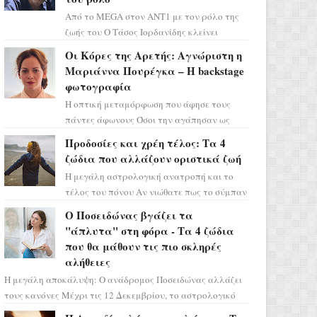
Από το MEGA στον ΑΝΤ1 με τον ρόλο της
ζωής του Ο Τάσος Ιορδανίδης κλείνει
οριστικά το κεφάλαιο της τεράστιας
Οι Κόρες της Αρετής: Αγνώριστη η
επιτυχίας «Μια Νύχτα Μόνο» ...
Μαριάννα Πουρέγκα – H backstage
φωτογραφία
Η οπτική μεταμόρφωση που άφησε τους
πάντες άφωνους Όσοι την αγάπησαν ως
Ελένη στη σειρά «Μια νύχτα μόνο», θα
Προδοσίες και χρέη τέλος: Τα 4
πρέπει τώρα να προετοιμαστο...
ζώδια που αλλάζουν οριστικά ζωή
Η μεγάλη αστρολογική ανατροπή και το
τέλος του πόνου Αν νιώθατε πως το σύμπαν
σάς έχει βάλει στο σημάδι, ήρθε η ώρα να
Ο Ποσειδώνας βγάζει τα
πάρετε μια βαθιά α...
"άπλυτα" στη φόρα - Τα 4 ζώδια
που θα μάθουν τις πιο σκληρές
αλήθειες
Η μεγάλη αποκάλυψη: Ο ανάδρομος Ποσειδώνας αλλάζει
τους κανόνες Μέχρι τις 12 Δεκεμβρίου, το αστρολογικό
σκηνικό θυμίζει ταινία μυστηρίου ...