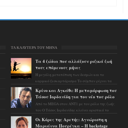
ΤΑ ΚΑΛΥΤΕΡΑ ΤΟΥ ΜΗΝΑ
Τα 4 ζώδια που αλλάζουν ριζικά ζωή
τους επόμενους μήνες
Η μεγάλη μετατόπιση των δεσμών και το
καρμικό ξεσκαρτάρισμα Το σύμπαν ρίχνει τα
χαρτιά του και η αστρολόγος Έλενορ
Κρίνο και Αγκάθι: Η μεταμόρφωση του
προειδοποιεί: οι σελην...
Τάσου Ιορδανίδη για τον νέο του ρόλο
Από το MEGA στον ΑΝΤ1 με τον ρόλο της ζωής
του Ο Τάσος Ιορδανίδης κλείνει οριστικά το
κεφάλαιο της τεράστιας επιτυχίας «Μια Νύχτα
Οι Κόρες της Αρετής: Αγνώριστη η
Μόνο» ...
Μαριάννα Πουρέγκα – H backstage