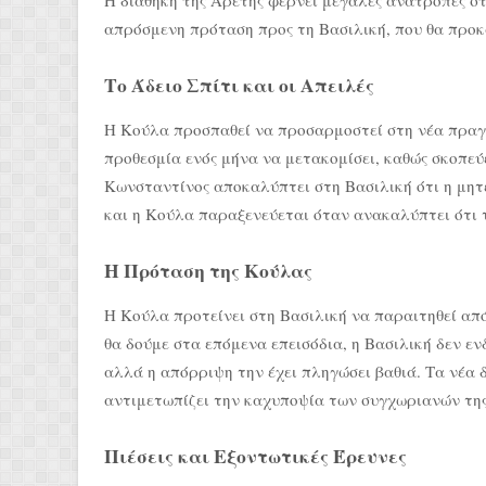
Η διαθήκη της Αρετής φέρνει μεγάλες ανατροπές στ
απρόσμενη πρόταση προς τη Βασιλική, που θα προκ
Το Άδειο Σπίτι και οι Απειλές
Η Κούλα προσπαθεί να προσαρμοστεί στη νέα πραγμα
προθεσμία ενός μήνα να μετακομίσει, καθώς σκοπεύει
Κωνσταντίνος αποκαλύπτει στη Βασιλική ότι η μητέ
και η Κούλα παραξενεύεται όταν ανακαλύπτει ότι τ
Η Πρόταση της Κούλας
Η Κούλα προτείνει στη Βασιλική να παραιτηθεί από
θα δούμε στα επόμενα επεισόδια, η Βασιλική δεν εν
αλλά η απόρριψη την έχει πληγώσει βαθιά. Τα νέα 
αντιμετωπίζει την καχυποψία των συγχωριανών της
Πιέσεις και Εξοντωτικές Έρευνες