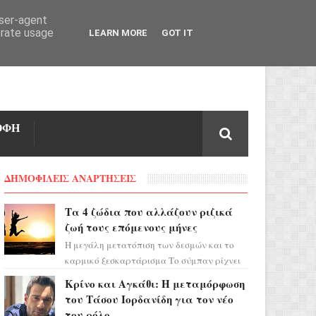
user-agent
erate usage
LEARN MORE
GOT IT
ΟΦΗ
ΔΗΜΟΦΙΛΕΙΣ ΑΝΑΡΤΗΣΕΙΣ
Τα 4 ζώδια που αλλάζουν ριζικά
ζωή τους επόμενους μήνες
Η μεγάλη μετατόπιση των δεσμών και το
καρμικό ξεσκαρτάρισμα Το σύμπαν ρίχνει
τα χαρτιά του και η αστρολόγος Έλενορ
Κρίνο και Αγκάθι: Η μεταμόρφωση
προειδοποιεί: οι σελην...
του Τάσου Ιορδανίδη για τον νέο
του ρόλο