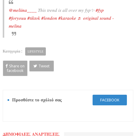
@meliina____
This trend is all over my fyp✨
#fyp
#foryouu
#tiktok
#london
#karaoke
♬ original sound -
melina
Κατηγορία :
LIFESTYLE
Share on
Tweet
facebook
Προσθέστε το σχόλιό σας
FACEBOOK
ΔΗΜΟΦΙΛΕΙΣ ΑΝΑΡΤΗΣΕΙΣ