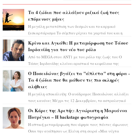
Τα 4 ζώδια που αλλάζουν ριζικά ζωή τους
επόμενους μήνες
Η μεγάλη μετατόπιση των δεσμών και το καρμικό
ξεσκαρτάρισμα Το σύμπαν ρίχνει τα χαρτιά του και η
αστρολόγος Έλενορ προειδοποιεί: οι σελην...
Κρίνο και Αγκάθι: Η μεταμόρφωση του Τάσου
Ιορδανίδη για τον νέο του ρόλο
Από το MEGA στον ΑΝΤ1 με τον ρόλο της ζωής του Ο
Τάσος Ιορδανίδης κλείνει οριστικά το κεφάλαιο της
τεράστιας επιτυχίας «Μια Νύχτα Μόνο» ...
Ο Ποσειδώνας βγάζει τα "άπλυτα" στη φόρα -
Τα 4 ζώδια που θα μάθουν τις πιο σκληρές
αλήθειες
Η μεγάλη αποκάλυψη: Ο ανάδρομος Ποσειδώνας αλλάζει
τους κανόνες Μέχρι τις 12 Δεκεμβρίου, το αστρολογικό
σκηνικό θυμίζει ταινία μυστηρίου ...
Οι Κόρες της Αρετής: Αγνώριστη η Μαριάννα
Πουρέγκα – H backstage φωτογραφία
Η οπτική μεταμόρφωση που άφησε τους πάντες άφωνους
Όσοι την αγάπησαν ως Ελένη στη σειρά «Μια νύχτα