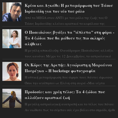
αστρολόγος Έλενορ προειδοποιεί: οι σελην...
Κρίνο και Αγκάθι: Η μεταμόρφωση του Τάσου
Ιορδανίδη για τον νέο του ρόλο
Από το MEGA στον ΑΝΤ1 με τον ρόλο της ζωής του Ο
Τάσος Ιορδανίδης κλείνει οριστικά το κεφάλαιο της
τεράστιας επιτυχίας «Μια Νύχτα Μόνο» ...
Ο Ποσειδώνας βγάζει τα "άπλυτα" στη φόρα -
Τα 4 ζώδια που θα μάθουν τις πιο σκληρές
αλήθειες
Η μεγάλη αποκάλυψη: Ο ανάδρομος Ποσειδώνας αλλάζει
τους κανόνες Μέχρι τις 12 Δεκεμβρίου, το αστρολογικό
σκηνικό θυμίζει ταινία μυστηρίου ...
Οι Κόρες της Αρετής: Αγνώριστη η Μαριάννα
Πουρέγκα – H backstage φωτογραφία
Η οπτική μεταμόρφωση που άφησε τους πάντες άφωνους
Όσοι την αγάπησαν ως Ελένη στη σειρά «Μια νύχτα
μόνο», θα πρέπει τώρα να προετοιμαστο...
Προδοσίες και χρέη τέλος: Τα 4 ζώδια που
αλλάζουν οριστικά ζωή
Η μεγάλη αστρολογική ανατροπή και το τέλος του πόνου
Αν νιώθατε πως το σύμπαν σάς έχει βάλει στο σημάδι, ήρθε
η ώρα να πάρετε μια βαθιά α...