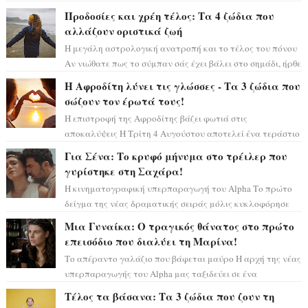
μόνο», θα πρέπει τώρα να προετοιμαστο...
Προδοσίες και χρέη τέλος: Τα 4 ζώδια που
αλλάζουν οριστικά ζωή
Η μεγάλη αστρολογική ανατροπή και το τέλος του πόνου
Αν νιώθατε πως το σύμπαν σάς έχει βάλει στο σημάδι, ήρθε
η ώρα να πάρετε μια βαθιά α...
Η Αφροδίτη λύνει τις γλώσσες - Τα 3 ζώδια που
σώζουν τον έρωτά τους!
Η επιστροφή της Αφροδίτης βάζει φωτιά στις
αποκαλύψεις Η Τρίτη 4 Αυγούστου αποτελεί ένα τεράστιο
αστρολογικό ορόσημο, καθώς η Αφροδίτη πρ...
Για Σένα: Το κρυφό μήνυμα στο τρέιλερ που
γυρίστηκε στη Σαχάρα!
Η κινηματογραφική υπερπαραγωγή του Alpha Το πρώτο
δείγμα της νέας δραματικής σειράς μόλις κυκλοφόρησε
και η αισθητική του ξεπερνά κάθε π...
Μια Γυναίκα: Ο τραγικός θάνατος στο πρώτο
επεισόδιο που διαλύει τη Μαρίνα!
Το απέραντο γαλάζιο που βάφεται μαύρο Η αρχή της νέας
υπερπαραγωγής του Alpha μας ταξιδεύει σε ένα
ειδυλλιακό σκηνικό, πλημμυρισμένο από...
Τέλος τα βάσανα: Τα 3 ζώδια που ζουν τη