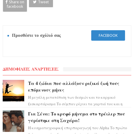
Share on
Tweet
facebook
Προσθέστε το σχόλιό σας
FACEBOOK
ΔΗΜΟΦΙΛΕΙΣ ΑΝΑΡΤΗΣΕΙΣ
Τα 4 ζώδια που αλλάζουν ριζικά ζωή τους
επόμενους μήνες
Η μεγάλη μετατόπιση των δεσμών και το καρμικό
ξεσκαρτάρισμα Το σύμπαν ρίχνει τα χαρτιά του και η
αστρολόγος Έλενορ προειδοποιεί: οι σελην...
Για Σένα: Το κρυφό μήνυμα στο τρέιλερ που
γυρίστηκε στη Σαχάρα!
Η κινηματογραφική υπερπαραγωγή του Alpha Το πρώτο