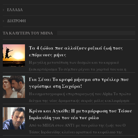
ΕΛΛΑΔΑ
ΔΙΑΤΡΟΦΗ
ΤΑ ΚΑΛΥΤΕΡΑ ΤΟΥ ΜΗΝΑ
Τα 4 ζώδια που αλλάζουν ριζικά ζωή τους
επόμενους μήνες
Η μεγάλη μετατόπιση των δεσμών και το καρμικό
ξεσκαρτάρισμα Το σύμπαν ρίχνει τα χαρτιά του και η
αστρολόγος Έλενορ προειδοποιεί: οι σελην...
Για Σένα: Το κρυφό μήνυμα στο τρέιλερ που
γυρίστηκε στη Σαχάρα!
Η κινηματογραφική υπερπαραγωγή του Alpha Το πρώτο
δείγμα της νέας δραματικής σειράς μόλις κυκλοφόρησε
και η αισθητική του ξεπερνά κάθε π...
Κρίνο και Αγκάθι: Η μεταμόρφωση του Τάσου
Ιορδανίδη για τον νέο του ρόλο
Από το MEGA στον ΑΝΤ1 με τον ρόλο της ζωής του Ο
Τάσος Ιορδανίδης κλείνει οριστικά το κεφάλαιο της