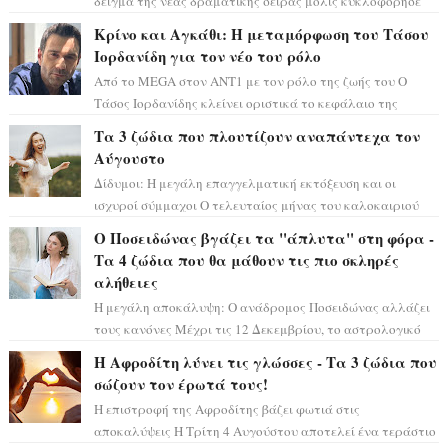
δείγμα της νέας δραματικής σειράς μόλις κυκλοφόρησε
και η αισθητική του ξεπερνά κάθε π...
Κρίνο και Αγκάθι: Η μεταμόρφωση του Τάσου
Ιορδανίδη για τον νέο του ρόλο
Από το MEGA στον ΑΝΤ1 με τον ρόλο της ζωής του Ο
Τάσος Ιορδανίδης κλείνει οριστικά το κεφάλαιο της
τεράστιας επιτυχίας «Μια Νύχτα Μόνο» ...
Τα 3 ζώδια που πλουτίζουν αναπάντεχα τον
Αύγουστο
Δίδυμοι: Η μεγάλη επαγγελματική εκτόξευση και οι
ισχυροί σύμμαχοι Ο τελευταίος μήνας του καλοκαιριού
έρχεται να ανατρέψει τα πάντα γύρω α...
Ο Ποσειδώνας βγάζει τα "άπλυτα" στη φόρα -
Τα 4 ζώδια που θα μάθουν τις πιο σκληρές
αλήθειες
Η μεγάλη αποκάλυψη: Ο ανάδρομος Ποσειδώνας αλλάζει
τους κανόνες Μέχρι τις 12 Δεκεμβρίου, το αστρολογικό
σκηνικό θυμίζει ταινία μυστηρίου ...
Η Αφροδίτη λύνει τις γλώσσες - Τα 3 ζώδια που
σώζουν τον έρωτά τους!
Η επιστροφή της Αφροδίτης βάζει φωτιά στις
αποκαλύψεις Η Τρίτη 4 Αυγούστου αποτελεί ένα τεράστιο