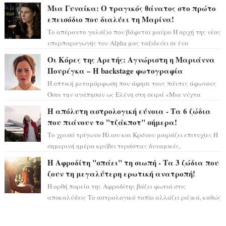
αστρολογικό ορόσημο, καθώς η Αφροδίτη πρ...
Μια Γυναίκα: Ο τραγικός θάνατος στο πρώτο
επεισόδιο που διαλύει τη Μαρίνα!
Το απέραντο γαλάζιο που βάφεται μαύρο Η αρχή της νέας
υπερπαραγωγής του Alpha μας ταξιδεύει σε ένα
ειδυλλιακό σκηνικό, πλημμυρισμένο από...
Οι Κόρες της Αρετής: Αγνώριστη η Μαριάννα
Πουρέγκα – H backstage φωτογραφία
Η οπτική μεταμόρφωση που άφησε τους πάντες άφωνους
Όσοι την αγάπησαν ως Ελένη στη σειρά «Μια νύχτα
μόνο», θα πρέπει τώρα να προετοιμαστο...
Η απόλυτη αστρολογική εύνοια - Τα 6 ζώδια
που πιάνουν το "τζάκποτ" σήμερα!
Το χρυσό τρίγωνο Ήλιου και Κρόνου μοιράζει επιτυχίες Η
σημερινή ημέρα κρύβει τεράστιες δυναμικές,
αποδεικνύοντας πως η πραγματική επιτυχί...
Η Αφροδίτη "σπάει" τη σιωπή - Τα 3 ζώδια που
ζουν τη μεγαλύτερη ερωτική ανατροπή!
Η ορθή πορεία της Αφροδίτης βάζει φωτιά στις
αποκαλύψεις Το αστρολογικό τοπίο αλλάζει ριζικά, καθώς
η Αφροδίτη επιστρέφει σε ορθή πορεία ...