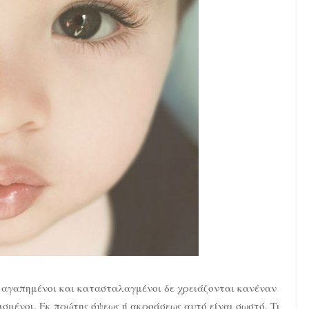
, αγαπημένοι και κατασταλαγμένοι δε χρειάζονται κανέναν
χισμένοι. Εκ πρώτης όψεως ή ακροάσεως αυτό είναι σωστό. Τι