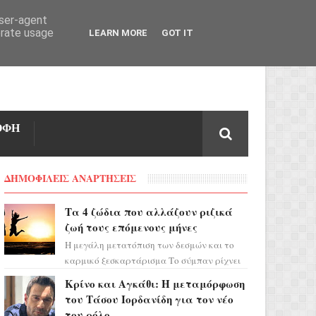
user-agent
erate usage
LEARN MORE
GOT IT
ΟΦΗ
ΔΗΜΟΦΙΛΕΙΣ ΑΝΑΡΤΗΣΕΙΣ
Τα 4 ζώδια που αλλάζουν ριζικά
ζωή τους επόμενους μήνες
Η μεγάλη μετατόπιση των δεσμών και το
καρμικό ξεσκαρτάρισμα Το σύμπαν ρίχνει
τα χαρτιά του και η αστρολόγος Έλενορ
Κρίνο και Αγκάθι: Η μεταμόρφωση
προειδοποιεί: οι σελην...
του Τάσου Ιορδανίδη για τον νέο
του ρόλο