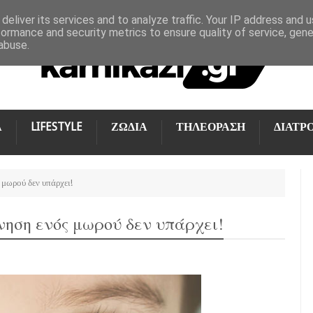
deliver its services and to analyze traffic. Your IP address and 
formance and security metrics to ensure quality of service, gen
abuse.
Α
LIFESTYLE
ΖΩΔΙΑ
ΤΗΛΕΟΡΑΣΗ
ΔΙΑΤΡ
 μωρού δεν υπάρχει!
νηση ενός μωρού δεν υπάρχει!