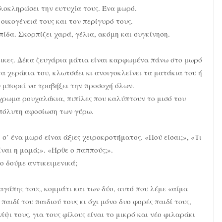
ολοκληρώσει την ευτυχία τους. Ένα μωρό.
 οικογένειά τους και τον περίγυρό τους.
ίδα. Σκορπίζει χαρά, γέλια, ακόμη και συγκίνηση.
λικες. Δέκα ζευγάρια μάτια είναι καρφωμένα πάνω στο μωρό
τα χεράκια του, κλωτσάει κι ανοιγοκλείνει τα ματάκια του ή
 μπορεί να τραβήξει την προσοχή όλων.
χρωμα ρουχαλάκια, πιπίλες που καλύπτουν το μισό του
απόλυτη αφοσίωση των γύρω.
 σ’ ένα μωρό είναι άξιες χειροκροτήματος. «Πού είσαι;», «Τι
είναι η μαμά;». «Ήρθε ο παππούς;».
ο δούμε αντικειμενικά;
 αγάπης τους, κομμάτι και των δύο, αυτό που λέμε «αίμα
παιδί του παιδιού τους κι όχι μόνο δυο φορές παιδί τους,
ίψι τους, για τους φίλους είναι το μικρό και νέο φιλαράκι