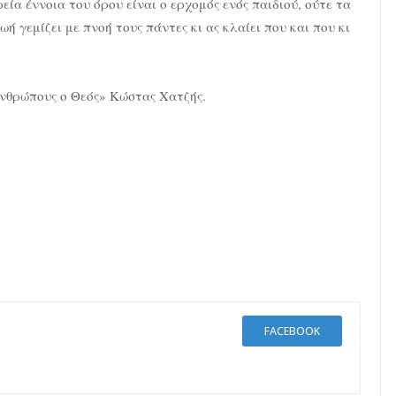
ρεία έννοια του όρου είναι ο ερχομός ενός παιδιού, ούτε τα
ωή γεμίζει με πνοή τους πάντες κι ας κλαίει που και που κι
ανθρώπους ο Θεός» Κώστας Χατζής.
FACEBOOK