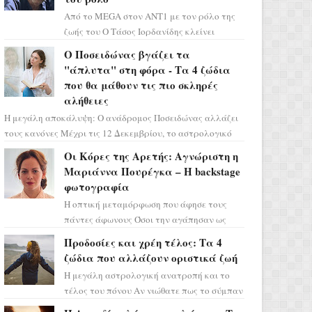
Από το MEGA στον ΑΝΤ1 με τον ρόλο της
ζωής του Ο Τάσος Ιορδανίδης κλείνει
οριστικά το κεφάλαιο της τεράστιας
Ο Ποσειδώνας βγάζει τα
επιτυχίας «Μια Νύχτα Μόνο» ...
"άπλυτα" στη φόρα - Τα 4 ζώδια
που θα μάθουν τις πιο σκληρές
αλήθειες
Η μεγάλη αποκάλυψη: Ο ανάδρομος Ποσειδώνας αλλάζει
τους κανόνες Μέχρι τις 12 Δεκεμβρίου, το αστρολογικό
σκηνικό θυμίζει ταινία μυστηρίου ...
Οι Κόρες της Αρετής: Αγνώριστη η
Μαριάννα Πουρέγκα – H backstage
φωτογραφία
Η οπτική μεταμόρφωση που άφησε τους
πάντες άφωνους Όσοι την αγάπησαν ως
Ελένη στη σειρά «Μια νύχτα μόνο», θα
Προδοσίες και χρέη τέλος: Τα 4
πρέπει τώρα να προετοιμαστο...
ζώδια που αλλάζουν οριστικά ζωή
Η μεγάλη αστρολογική ανατροπή και το
τέλος του πόνου Αν νιώθατε πως το σύμπαν
σάς έχει βάλει στο σημάδι, ήρθε η ώρα να