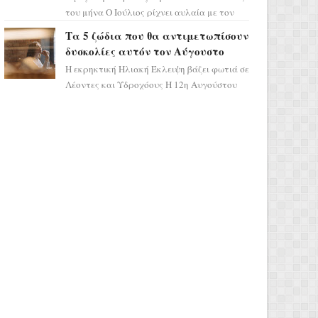
του μήνα Ο Ιούλιος ρίχνει αυλαία με τον
πιο ελπιδοφόρο τρόπο, καθώς η Σελήνη
Τα 5 ζώδια που θα αντιμετωπίσουν
περνάει στο ζώδιο τω...
δυσκολίες αυτόν τον Αύγουστο
Η εκρηκτική Ηλιακή Έκλειψη βάζει φωτιά σε
Λέοντες και Υδροχόους Η 12η Αυγούστου
σηματοδοτεί την έναρξη του αστρολογικού
χάους, καθώς η Ηλια...