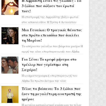
Η Αφροδίτη λύνει τις γλώσσες - Τα
πάρετε μια βαθιά α...
3 ζώδια που σώζουν τον έρωτά
τους!
Η επιστροφή της Αφροδίτης βάζει φωτιά
στις αποκαλύψεις Η Τρίτη 4 Αυγούστου
αποτελεί ένα τεράστιο αστρολογικό
Μια Γυναίκα: Ο τραγικός θάνατος
ορόσημο, καθώς η Αφροδίτη πρ...
στο πρώτο επεισόδιο που διαλύει
τη Μαρίνα!
Το απέραντο γαλάζιο που βάφεται μαύρο Η
αρχή της νέας υπερπαραγωγής του Alpha
μας ταξιδεύει σε ένα ειδυλλιακό σκηνικό,
Για Σένα: Το κρυφό μήνυμα στο
πλημμυρισμένο από...
τρέιλερ που γυρίστηκε στη
Σαχάρα!
Η κινηματογραφική υπερπαραγωγή του
Alpha Το πρώτο δείγμα της νέας
δραματικής σειράς μόλις κυκλοφόρησε και
Τέλος τα βάσανα: Τα 3 ζώδια που
η αισθητική του ξεπερνά κάθε π...
ζουν τη μεγαλύτερη ανατροπή της
ημέρας
Η μεγάλη αστρολογική ανάσα και το τέλος