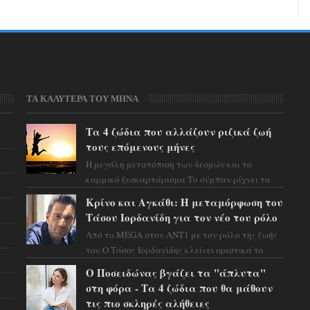
ΤΑ ΚΑΛΥΤΕΡΑ ΤΟΥ ΜΗΝΑ
Τα 4 ζώδια που αλλάζουν ριζικά ζωή
τους επόμενους μήνες
Η μεγάλη μετατόπιση των δεσμών και το
καρμικό ξεσκαρτάρισμα Το σύμπαν ρίχνει τα
χαρτιά του και η αστρολόγος Έλενορ
Κρίνο και Αγκάθι: Η μεταμόρφωση του
προειδοποιεί: οι σελην...
Τάσου Ιορδανίδη για τον νέο του ρόλο
Από το MEGA στον ΑΝΤ1 με τον ρόλο της ζωής
του Ο Τάσος Ιορδανίδης κλείνει οριστικά το
κεφάλαιο της τεράστιας επιτυχίας «Μια Νύχτα
Ο Ποσειδώνας βγάζει τα "άπλυτα"
Μόνο» ...
στη φόρα - Τα 4 ζώδια που θα μάθουν
τις πιο σκληρές αλήθειες