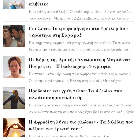
αλήθειες
Η μεγάλη αποκάλυψη: Ο ανάδρομος Ποσειδώνας αλλάζει
τους κανόνες Μέχρι τις 12 Δεκεμβρίου, το αστρολογικό
σκηνικό θυμίζει ταινία μυστηρίου ...
Για Σένα: Το κρυφό μήνυμα στο τρέιλερ που
γυρίστηκε στη Σαχάρα!
Η κινηματογραφική υπερπαραγωγή του Alpha Το πρώτο
δείγμα της νέας δραματικής σειράς μόλις κυκλοφόρησε
και η αισθητική του ξεπερνά κάθε π...
Οι Κόρες της Αρετής: Αγνώριστη η Μαριάννα
Πουρέγκα – H backstage φωτογραφία
Η οπτική μεταμόρφωση που άφησε τους πάντες άφωνους
Όσοι την αγάπησαν ως Ελένη στη σειρά «Μια νύχτα
μόνο», θα πρέπει τώρα να προετοιμαστο...
Προδοσίες και χρέη τέλος: Τα 4 ζώδια που
αλλάζουν οριστικά ζωή
Η μεγάλη αστρολογική ανατροπή και το τέλος του πόνου
Αν νιώθατε πως το σύμπαν σάς έχει βάλει στο σημάδι, ήρθε
η ώρα να πάρετε μια βαθιά α...
Η Αφροδίτη λύνει τις γλώσσες - Τα 3 ζώδια που
σώζουν τον έρωτά τους!
Η επιστροφή της Αφροδίτης βάζει φωτιά στις