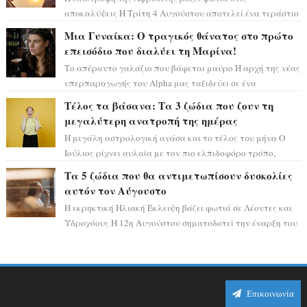
αποκαλύψεις Η Τρίτη 4 Αυγούστου αποτελεί ένα τεράστιο
αστρολογικό ορόσημο, καθώς η Αφροδίτη πρ...
Μια Γυναίκα: Ο τραγικός θάνατος στο πρώτο
επεισόδιο που διαλύει τη Μαρίνα!
Το απέραντο γαλάζιο που βάφεται μαύρο Η αρχή της νέας
υπερπαραγωγής του Alpha μας ταξιδεύει σε ένα
ειδυλλιακό σκηνικό, πλημμυρισμένο από...
Τέλος τα βάσανα: Τα 3 ζώδια που ζουν τη
μεγαλύτερη ανατροπή της ημέρας
Η μεγάλη αστρολογική ανάσα και το τέλος του μήνα Ο
Ιούλιος ρίχνει αυλαία με τον πιο ελπιδοφόρο τρόπο,
καθώς η Σελήνη περνάει στο ζώδιο τω...
Τα 5 ζώδια που θα αντιμετωπίσουν δυσκολίες
αυτόν τον Αύγουστο
Η εκρηκτική Ηλιακή Έκλειψη βάζει φωτιά σε Λέοντες και
Υδροχόους Η 12η Αυγούστου σηματοδοτεί την έναρξη του
αστρολογικού χάους, καθώς η Ηλια...
Επικοινωνία