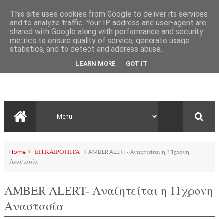
This site uses cookies from Google to deliver its services
and to analyze traffic. Your IP address and user-agent are
shared with Google along with performance and security
metrics to ensure quality of service, generate usage
statistics, and to detect and address abuse.
LEARN MORE
GOT IT
Home
ΕΠΙΚΑΙΡΟΤΗΤΑ
AMBER ALERT- Aναζητείται η 11χρονη
Αναστασία
AMBER ALERT- Aναζητείται η 11χρονη
Αναστασία