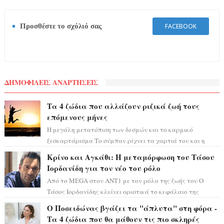
Προσθέστε το σχόλιό σας
FACEBOOK
ΔΗΜΟΦΙΛΕΙΣ ΑΝΑΡΤΗΣΕΙΣ
Τα 4 ζώδια που αλλάζουν ριζικά ζωή τους
επόμενους μήνες
Η μεγάλη μετατόπιση των δεσμών και το καρμικό
ξεσκαρτάρισμα Το σύμπαν ρίχνει τα χαρτιά του και η
αστρολόγος Έλενορ προειδοποιεί: οι σελην...
Κρίνο και Αγκάθι: Η μεταμόρφωση του Τάσου
Ιορδανίδη για τον νέο του ρόλο
Από το MEGA στον ΑΝΤ1 με τον ρόλο της ζωής του Ο
Τάσος Ιορδανίδης κλείνει οριστικά το κεφάλαιο της
τεράστιας επιτυχίας «Μια Νύχτα Μόνο» ...
Ο Ποσειδώνας βγάζει τα "άπλυτα" στη φόρα -
Τα 4 ζώδια που θα μάθουν τις πιο σκληρές