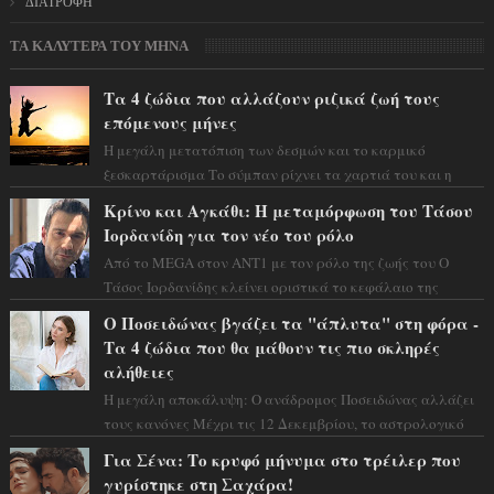
ΔΙΑΤΡΟΦΗ
ΤΑ ΚΑΛΥΤΕΡΑ ΤΟΥ ΜΗΝΑ
Τα 4 ζώδια που αλλάζουν ριζικά ζωή τους
επόμενους μήνες
Η μεγάλη μετατόπιση των δεσμών και το καρμικό
ξεσκαρτάρισμα Το σύμπαν ρίχνει τα χαρτιά του και η
αστρολόγος Έλενορ προειδοποιεί: οι σελην...
Κρίνο και Αγκάθι: Η μεταμόρφωση του Τάσου
Ιορδανίδη για τον νέο του ρόλο
Από το MEGA στον ΑΝΤ1 με τον ρόλο της ζωής του Ο
Τάσος Ιορδανίδης κλείνει οριστικά το κεφάλαιο της
τεράστιας επιτυχίας «Μια Νύχτα Μόνο» ...
Ο Ποσειδώνας βγάζει τα "άπλυτα" στη φόρα -
Τα 4 ζώδια που θα μάθουν τις πιο σκληρές
αλήθειες
Η μεγάλη αποκάλυψη: Ο ανάδρομος Ποσειδώνας αλλάζει
τους κανόνες Μέχρι τις 12 Δεκεμβρίου, το αστρολογικό
σκηνικό θυμίζει ταινία μυστηρίου ...
Για Σένα: Το κρυφό μήνυμα στο τρέιλερ που
γυρίστηκε στη Σαχάρα!