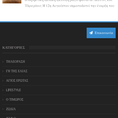
Υδροχόους Η 12η Αυγούστου σηματοδοτεί την έναρξη του
αστρολογικού χάους, καθώς η Ηλια...
Επικοινωνία
ΚΑΤΗΓΟΡΙΕΣ
ΤΗΛΕΟΡΑΣΗ
ΓΗ ΤΗΣ ΕΛΙΑΣ
ΑΓΙΟΣ ΕΡΩΤΑΣ
LIFESTYLE
Ο ΤΙΜΩΡΟΣ
ΖΩΔΙΑ