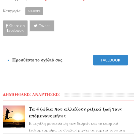
Κατηγορία :
ΔΙΑΦΟΡΑ
Share on
Tweet
facebook
Προσθέστε το σχόλιό σας
FACEBOOK
ΔΗΜΟΦΙΛΕΙΣ ΑΝΑΡΤΗΣΕΙΣ
Τα 4 ζώδια που αλλάζουν ριζικά ζωή τους
επόμενους μήνες
Η μεγάλη μετατόπιση των δεσμών και το καρμικό
ξεσκαρτάρισμα Το σύμπαν ρίχνει τα χαρτιά του και η
αστρολόγος Έλενορ προειδοποιεί: οι σελην...