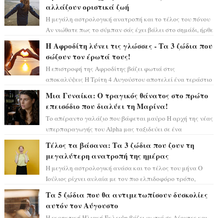
αλλάζουν οριστικά ζωή
Η μεγάλη αστρολογική ανατροπή και το τέλος του πόνου
Αν νιώθατε πως το σύμπαν σάς έχει βάλει στο σημάδι, ήρθε
η ώρα να πάρετε μια βαθιά α...
Η Αφροδίτη λύνει τις γλώσσες - Τα 3 ζώδια που
σώζουν τον έρωτά τους!
Η επιστροφή της Αφροδίτης βάζει φωτιά στις
αποκαλύψεις Η Τρίτη 4 Αυγούστου αποτελεί ένα τεράστιο
αστρολογικό ορόσημο, καθώς η Αφροδίτη πρ...
Μια Γυναίκα: Ο τραγικός θάνατος στο πρώτο
επεισόδιο που διαλύει τη Μαρίνα!
Το απέραντο γαλάζιο που βάφεται μαύρο Η αρχή της νέας
υπερπαραγωγής του Alpha μας ταξιδεύει σε ένα
ειδυλλιακό σκηνικό, πλημμυρισμένο από...
Τέλος τα βάσανα: Τα 3 ζώδια που ζουν τη
μεγαλύτερη ανατροπή της ημέρας
Η μεγάλη αστρολογική ανάσα και το τέλος του μήνα Ο
Ιούλιος ρίχνει αυλαία με τον πιο ελπιδοφόρο τρόπο,
καθώς η Σελήνη περνάει στο ζώδιο τω...
Τα 5 ζώδια που θα αντιμετωπίσουν δυσκολίες
αυτόν τον Αύγουστο
Η εκρηκτική Ηλιακή Έκλειψη βάζει φωτιά σε Λέοντες και