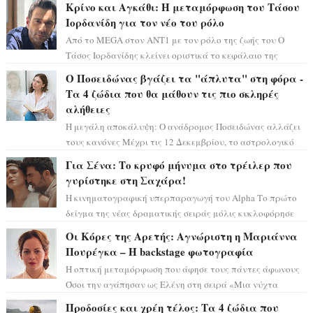
Κρίνο και Αγκάθι: Η μεταμόρφωση του Τάσου
Ιορδανίδη για τον νέο του ρόλο
Από το MEGA στον ΑΝΤ1 με τον ρόλο της ζωής του Ο
Τάσος Ιορδανίδης κλείνει οριστικά το κεφάλαιο της
τεράστιας επιτυχίας «Μια Νύχτα Μόνο» ...
Ο Ποσειδώνας βγάζει τα "άπλυτα" στη φόρα -
Τα 4 ζώδια που θα μάθουν τις πιο σκληρές
αλήθειες
Η μεγάλη αποκάλυψη: Ο ανάδρομος Ποσειδώνας αλλάζει
τους κανόνες Μέχρι τις 12 Δεκεμβρίου, το αστρολογικό
σκηνικό θυμίζει ταινία μυστηρίου ...
Για Σένα: Το κρυφό μήνυμα στο τρέιλερ που
γυρίστηκε στη Σαχάρα!
Η κινηματογραφική υπερπαραγωγή του Alpha Το πρώτο
δείγμα της νέας δραματικής σειράς μόλις κυκλοφόρησε
και η αισθητική του ξεπερνά κάθε π...
Οι Κόρες της Αρετής: Αγνώριστη η Μαριάννα
Πουρέγκα – H backstage φωτογραφία
Η οπτική μεταμόρφωση που άφησε τους πάντες άφωνους
Όσοι την αγάπησαν ως Ελένη στη σειρά «Μια νύχτα
μόνο», θα πρέπει τώρα να προετοιμαστο...
Προδοσίες και χρέη τέλος: Τα 4 ζώδια που