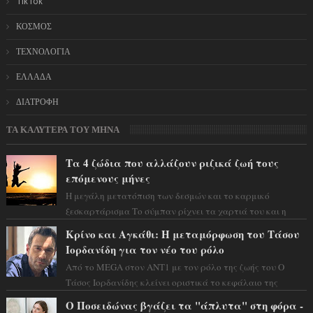
TikTok
ΚΟΣΜΟΣ
ΤΕΧΝΟΛΟΓΙΑ
ΕΛΛΑΔΑ
ΔΙΑΤΡΟΦΗ
ΤΑ ΚΑΛΥΤΕΡΑ ΤΟΥ ΜΗΝΑ
Τα 4 ζώδια που αλλάζουν ριζικά ζωή τους
επόμενους μήνες
Η μεγάλη μετατόπιση των δεσμών και το καρμικό
ξεσκαρτάρισμα Το σύμπαν ρίχνει τα χαρτιά του και η
αστρολόγος Έλενορ προειδοποιεί: οι σελην...
Κρίνο και Αγκάθι: Η μεταμόρφωση του Τάσου
Ιορδανίδη για τον νέο του ρόλο
Από το MEGA στον ΑΝΤ1 με τον ρόλο της ζωής του Ο
Τάσος Ιορδανίδης κλείνει οριστικά το κεφάλαιο της
τεράστιας επιτυχίας «Μια Νύχτα Μόνο» ...
Ο Ποσειδώνας βγάζει τα "άπλυτα" στη φόρα -