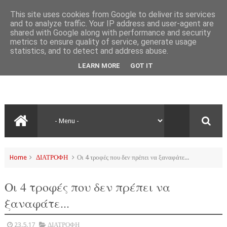
This site uses cookies from Google to deliver its services
and to analyze traffic. Your IP address and user-agent are
shared with Google along with performance and security
metrics to ensure quality of service, generate usage
statistics, and to detect and address abuse.
LEARN MORE
GOT IT
Home
ΔΙΑΤΡΟΦΗ
Οι 4 τροφές που δεν πρέπει να ξαναφάτε...
Οι 4 τροφές που δεν πρέπει να
ξαναφάτε...
23.5.17
ΔΙΑΤΡΟΦΗ