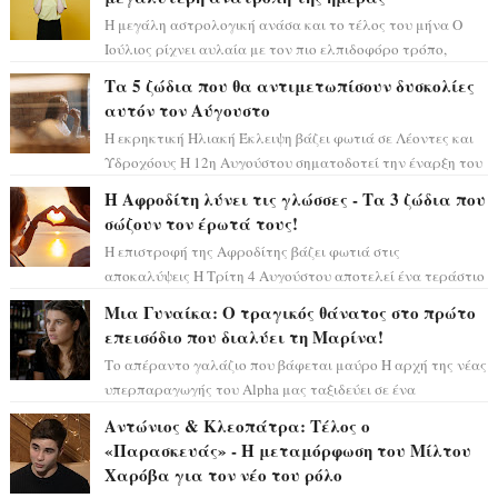
Η μεγάλη αστρολογική ανάσα και το τέλος του μήνα Ο
Ιούλιος ρίχνει αυλαία με τον πιο ελπιδοφόρο τρόπο,
καθώς η Σελήνη περνάει στο ζώδιο τω...
Τα 5 ζώδια που θα αντιμετωπίσουν δυσκολίες
αυτόν τον Αύγουστο
Η εκρηκτική Ηλιακή Έκλειψη βάζει φωτιά σε Λέοντες και
Υδροχόους Η 12η Αυγούστου σηματοδοτεί την έναρξη του
αστρολογικού χάους, καθώς η Ηλια...
Η Αφροδίτη λύνει τις γλώσσες - Τα 3 ζώδια που
σώζουν τον έρωτά τους!
Η επιστροφή της Αφροδίτης βάζει φωτιά στις
αποκαλύψεις Η Τρίτη 4 Αυγούστου αποτελεί ένα τεράστιο
αστρολογικό ορόσημο, καθώς η Αφροδίτη πρ...
Μια Γυναίκα: Ο τραγικός θάνατος στο πρώτο
επεισόδιο που διαλύει τη Μαρίνα!
Το απέραντο γαλάζιο που βάφεται μαύρο Η αρχή της νέας
υπερπαραγωγής του Alpha μας ταξιδεύει σε ένα
ειδυλλιακό σκηνικό, πλημμυρισμένο από...
Αντώνιος & Κλεοπάτρα: Τέλος ο
«Παρασκευάς» - Η μεταμόρφωση του Μίλτου
Χαρόβα για τον νέο του ρόλο