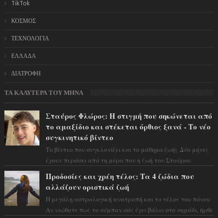
TikTok
ΚΟΣΜΟΣ
ΤΕΧΝΟΛΟΓΙΑ
ΕΛΛΑΔΑ
ΔΙΑΤΡΟΦΗ
ΤΑ ΚΑΛΥΤΕΡΑ ΤΟΥ ΜΗΝΑ
Σταύρος Φλώρος: Η στιγμή που σηκώνεται από
το αμαξίδιο και στέκεται όρθιος ξανά - Το νέο
συγκινητικό βίντεο
Το βίντεο που συγκλονίζει και το μάθημα ζωής Δύο μήνες
έχουν περάσει από τη μέρα που η ζωή του Σταύρου
Φλώρου άλλαξε για πάντα. Ο πρώην...
Προδοσίες και χρέη τέλος: Τα 4 ζώδια που
αλλάζουν οριστικά ζωή
Η μεγάλη αστρολογική ανατροπή και το τέλος του πόνου
Αν νιώθατε πως το σύμπαν σάς έχει βάλει στο σημάδι, ήρθε