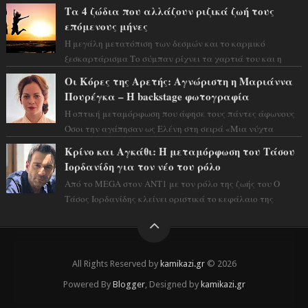
η ώρα να πάρετε μια βαθιά α...
Τα 4 ζώδια που αλλάζουν ριζικά ζωή τους
επόμενους μήνες
Η μεγάλη μετατόπιση των δεσμών και το καρμικό
ξεσκαρτάρισμα Το σύμπαν ρίχνει τα χαρτιά του και η
αστρολόγος Έλενορ προειδοποιεί: οι σελην...
Οι Κόρες της Αρετής: Αγνώριστη η Μαριάννα
Πουρέγκα – H backstage φωτογραφία
Η οπτική μεταμόρφωση που άφησε τους πάντες άφωνους
Όσοι την αγάπησαν ως Ελένη στη σειρά «Μια νύχτα
μόνο», θα πρέπει τώρα να προετοιμαστο...
Κρίνο και Αγκάθι: Η μεταμόρφωση του Τάσου
Ιορδανίδη για τον νέο του ρόλο
Από το MEGA στον ΑΝΤ1 με τον ρόλο της ζωής του Ο
Τάσος Ιορδανίδης κλείνει οριστικά το κεφάλαιο της
τεράστιας επιτυχίας «Μια Νύχτα Μόνο» ...
All Rights Reserved by
kamikazi.gr
© 2026
Powered By
Blogger
, Designed by
kamikazi.gr