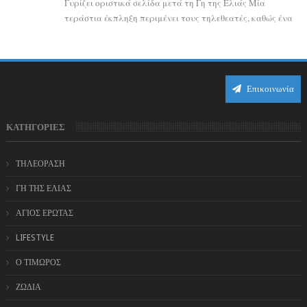
Γυρίζει οριστικά σελίδα μετά τη Γη της Ελιάς Μία
τεράστια έκπληξη περιμένει τους τηλεθεατές, καθώς ένα
από τα πιο πολυσυζητημένα πρόσωπα...
Επικοινωνία
ΚΑΤΗΓΟΡΙΕΣ
ΤΗΛΕΟΡΑΣΗ
ΓΗ ΤΗΣ ΕΛΙΑΣ
ΑΓΙΟΣ ΕΡΩΤΑΣ
LIFESTYLE
Ο ΤΙΜΩΡΟΣ
ΖΩΔΙΑ