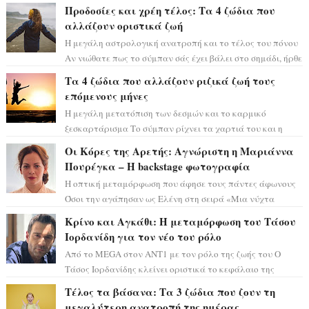
Φλώρου άλλαξε για πάντα. Ο πρώην...
Προδοσίες και χρέη τέλος: Τα 4 ζώδια που
αλλάζουν οριστικά ζωή
Η μεγάλη αστρολογική ανατροπή και το τέλος του πόνου
Αν νιώθατε πως το σύμπαν σάς έχει βάλει στο σημάδι, ήρθε
η ώρα να πάρετε μια βαθιά α...
Τα 4 ζώδια που αλλάζουν ριζικά ζωή τους
επόμενους μήνες
Η μεγάλη μετατόπιση των δεσμών και το καρμικό
ξεσκαρτάρισμα Το σύμπαν ρίχνει τα χαρτιά του και η
αστρολόγος Έλενορ προειδοποιεί: οι σελην...
Οι Κόρες της Αρετής: Αγνώριστη η Μαριάννα
Πουρέγκα – H backstage φωτογραφία
Η οπτική μεταμόρφωση που άφησε τους πάντες άφωνους
Όσοι την αγάπησαν ως Ελένη στη σειρά «Μια νύχτα
μόνο», θα πρέπει τώρα να προετοιμαστο...
Κρίνο και Αγκάθι: Η μεταμόρφωση του Τάσου
Ιορδανίδη για τον νέο του ρόλο
Από το MEGA στον ΑΝΤ1 με τον ρόλο της ζωής του Ο
Τάσος Ιορδανίδης κλείνει οριστικά το κεφάλαιο της
τεράστιας επιτυχίας «Μια Νύχτα Μόνο» ...
Τέλος τα βάσανα: Τα 3 ζώδια που ζουν τη
μεγαλύτερη ανατροπή της ημέρας