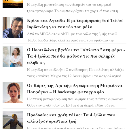
Η μεγάλη μετατόπιση των δεσμών και το καρμικό
ξεσκαρτάρισμα Το σύμπαν ρίχνει τα χαρτιά του και η
αστρολόγος Έλενορ προειδοποιεί: οι σελην...
Κρίνο και Αγκάθι: Η μεταμόρφωση του Τάσου
Ιορδανίδη για τον νέο του ρόλο
Από το MEGA στον ΑΝΤ1 με τον ρόλο της ζωής του Ο
Τάσος Ιορδανίδης κλείνει οριστικά το κεφάλαιο της
τεράστιας επιτυχίας «Μια Νύχτα Μόνο» ...
Ο Ποσειδώνας βγάζει τα "άπλυτα" στη φόρα -
Τα 4 ζώδια που θα μάθουν τις πιο σκληρές
αλήθειες
Η μεγάλη αποκάλυψη: Ο ανάδρομος Ποσειδώνας αλλάζει
τους κανόνες Μέχρι τις 12 Δεκεμβρίου, το αστρολογικό
σκηνικό θυμίζει ταινία μυστηρίου ...
Οι Κόρες της Αρετής: Αγνώριστη η Μαριάννα
Πουρέγκα – H backstage φωτογραφία
Η οπτική μεταμόρφωση που άφησε τους πάντες άφωνους
Όσοι την αγάπησαν ως Ελένη στη σειρά «Μια νύχτα
μόνο», θα πρέπει τώρα να προετοιμαστο...
Προδοσίες και χρέη τέλος: Τα 4 ζώδια που
αλλάζουν οριστικά ζωή
Η μεγάλη αστρολογική ανατροπή και το τέλος του πόνου