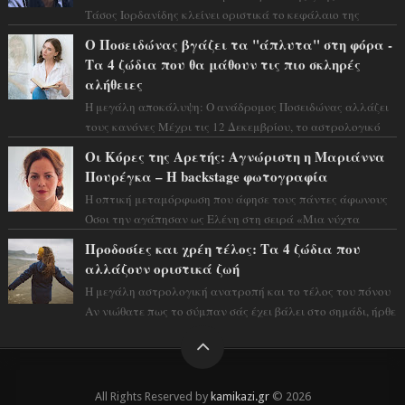
Τάσος Ιορδανίδης κλείνει οριστικά το κεφάλαιο της
τεράστιας επιτυχίας «Μια Νύχτα Μόνο» ...
Ο Ποσειδώνας βγάζει τα "άπλυτα" στη φόρα -
Τα 4 ζώδια που θα μάθουν τις πιο σκληρές
αλήθειες
Η μεγάλη αποκάλυψη: Ο ανάδρομος Ποσειδώνας αλλάζει
τους κανόνες Μέχρι τις 12 Δεκεμβρίου, το αστρολογικό
σκηνικό θυμίζει ταινία μυστηρίου ...
Οι Κόρες της Αρετής: Αγνώριστη η Μαριάννα
Πουρέγκα – H backstage φωτογραφία
Η οπτική μεταμόρφωση που άφησε τους πάντες άφωνους
Όσοι την αγάπησαν ως Ελένη στη σειρά «Μια νύχτα
μόνο», θα πρέπει τώρα να προετοιμαστο...
Προδοσίες και χρέη τέλος: Τα 4 ζώδια που
αλλάζουν οριστικά ζωή
Η μεγάλη αστρολογική ανατροπή και το τέλος του πόνου
Αν νιώθατε πως το σύμπαν σάς έχει βάλει στο σημάδι, ήρθε
η ώρα να πάρετε μια βαθιά α...
All Rights Reserved by
kamikazi.gr
© 2026