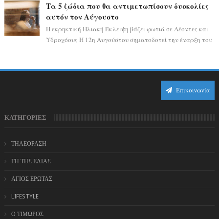
καθώς η Σελήνη περνάει στο ζώδιο τω...
Τα 5 ζώδια που θα αντιμετωπίσουν δυσκολίες
αυτόν τον Αύγουστο
Η εκρηκτική Ηλιακή Έκλειψη βάζει φωτιά σε Λέοντες και
Υδροχόους Η 12η Αυγούστου σηματοδοτεί την έναρξη του
αστρολογικού χάους, καθώς η Ηλια...
Επικοινωνία
ΚΑΤΗΓΟΡΙΕΣ
ΤΗΛΕΟΡΑΣΗ
ΓΗ ΤΗΣ ΕΛΙΑΣ
ΑΓΙΟΣ ΕΡΩΤΑΣ
LIFESTYLE
Ο ΤΙΜΩΡΟΣ