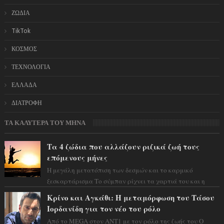
ΖΩΔΙΑ
TikTok
ΚΟΣΜΟΣ
ΤΕΧΝΟΛΟΓΙΑ
ΕΛΛΑΔΑ
ΔΙΑΤΡΟΦΗ
ΤΑ ΚΑΛΥΤΕΡΑ ΤΟΥ ΜΗΝΑ
Τα 4 ζώδια που αλλάζουν ριζικά ζωή τους
επόμενους μήνες
Η μεγάλη μετατόπιση των δεσμών και το καρμικό
ξεσκαρτάρισμα Το σύμπαν ρίχνει τα χαρτιά του και η
αστρολόγος Έλενορ προειδοποιεί: οι σελην...
Κρίνο και Αγκάθι: Η μεταμόρφωση του Τάσου
Ιορδανίδη για τον νέο του ρόλο
Από το MEGA στον ΑΝΤ1 με τον ρόλο της ζωής του Ο