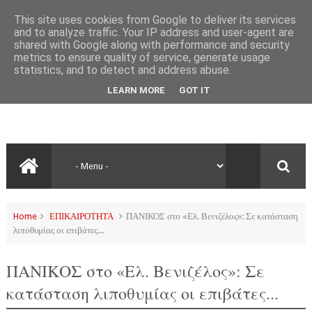
This site uses cookies from Google to deliver its services
and to analyze traffic. Your IP address and user-agent are
shared with Google along with performance and security
metrics to ensure quality of service, generate usage
statistics, and to detect and address abuse.
LEARN MORE
GOT IT
Home
ΕΠΙΚΑΙΡΟΤΗΤΑ
ΠΑΝΙΚΟΣ στο «Ελ. Βενιζέλος»: Σε κατάσταση
λιποθυμίας οι επιβάτες...
ΠΑΝΙΚΟΣ στο «Ελ. Βενιζέλος»: Σε
κατάσταση λιποθυμίας οι επιβάτες...