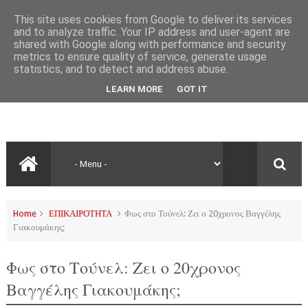
This site uses cookies from Google to deliver its services
and to analyze traffic. Your IP address and user-agent are
shared with Google along with performance and security
metrics to ensure quality of service, generate usage
statistics, and to detect and address abuse.
LEARN MORE
GOT IT
Home
ΕΠΙΚΑΙΡΟΤΗΤΑ
Φως στο Τούνελ: Ζει ο 20χρονος Βαγγέλης
Γιακουμάκης;
Φως στο Τούνελ: Ζει ο 20χρονος
Βαγγέλης Γιακουμάκης;