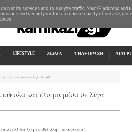
deliver its services and to analyze traffic. Your IP address and 
formance and security metrics to ensure quality of service, gen
abuse.
Α
LIFESTYLE
ΖΩΔΙΑ
ΤΗΛΕΟΡΑΣΗ
ΔΙΑΤΡ
 και έτοιμα μέσα σε λίγα λεπτά!
 εύκολα και έτοιμα μέσα σε λίγα
ραστείς! Θα ξετρελαθεί όλη η οικογένεια!