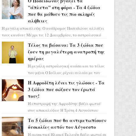
Ο Ποσειδώνας βγάζει τα
πρέπει τώρα να προετοιμαστο...
"άπλυτα" στη φόρα - Τα 4 ζώδια
που θα μάθουν τις πιο σκληρές
αλήθειες
Η μεγάλη αποκάλυψη: Ο ανάδρομος Ποσειδώνας αλλάζει
τους κανόνες Μέχρι τις 12 Δεκεμβρίου, το αστρολογικό
σκηνικό θυμίζει ταινία μυστηρίου ...
Τέλος τα βάσανα: Τα 3 ζώδια που
ζουν τη μεγαλύτερη ανατροπή της
ημέρας
Η μεγάλη αστρολογική ανάσα και το τέλος
του μήνα Ο Ιούλιος ρίχνει αυλαία με τον
πιο ελπιδοφόρο τρόπο, καθώς η Σελήνη
Η Αφροδίτη λύνει τις γλώσσες - Τα
περνάει στο ζώδιο τω...
3 ζώδια που σώζουν τον έρωτά
τους!
Η επιστροφή της Αφροδίτης βάζει φωτιά
στις αποκαλύψεις Η Τρίτη 4 Αυγούστου
αποτελεί ένα τεράστιο αστρολογικό
Τα 5 ζώδια που θα αντιμετωπίσουν
ορόσημο, καθώς η Αφροδίτη πρ...
δυσκολίες αυτόν τον Αύγουστο
Η εκρηκτική Ηλιακή Έκλειψη βάζει φωτιά σε