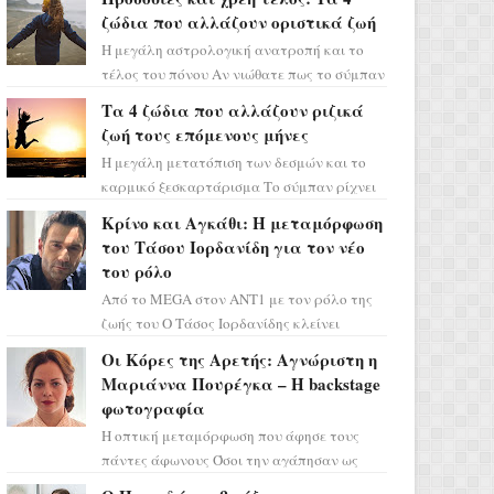
ζώδια που αλλάζουν οριστικά ζωή
Η μεγάλη αστρολογική ανατροπή και το
τέλος του πόνου Αν νιώθατε πως το σύμπαν
σάς έχει βάλει στο σημάδι, ήρθε η ώρα να
Τα 4 ζώδια που αλλάζουν ριζικά
πάρετε μια βαθιά α...
ζωή τους επόμενους μήνες
Η μεγάλη μετατόπιση των δεσμών και το
καρμικό ξεσκαρτάρισμα Το σύμπαν ρίχνει
τα χαρτιά του και η αστρολόγος Έλενορ
Κρίνο και Αγκάθι: Η μεταμόρφωση
προειδοποιεί: οι σελην...
του Τάσου Ιορδανίδη για τον νέο
του ρόλο
Από το MEGA στον ΑΝΤ1 με τον ρόλο της
ζωής του Ο Τάσος Ιορδανίδης κλείνει
οριστικά το κεφάλαιο της τεράστιας
Οι Κόρες της Αρετής: Αγνώριστη η
επιτυχίας «Μια Νύχτα Μόνο» ...
Μαριάννα Πουρέγκα – H backstage
φωτογραφία
Η οπτική μεταμόρφωση που άφησε τους
πάντες άφωνους Όσοι την αγάπησαν ως
Ελένη στη σειρά «Μια νύχτα μόνο», θα