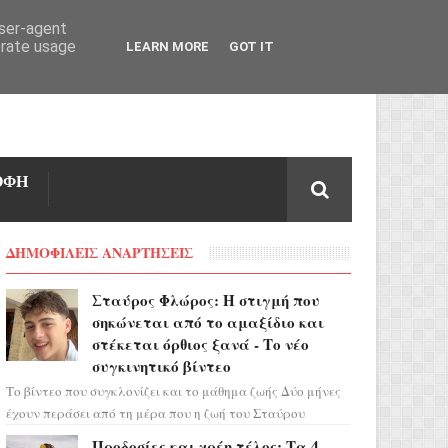
user-agent
erate usage
LEARN MORE
GOT IT
ΟΦΗ
ΔΗΜΟΦΙΛΕΙΣ ΑΝΑΡΤΗΣΕΙΣ
Σταύρος Φλώρος: Η στιγμή που
σηκώνεται από το αμαξίδιο και
στέκεται όρθιος ξανά - Το νέο
συγκινητικό βίντεο
Το βίντεο που συγκλονίζει και το μάθημα ζωής Δύο μήνες
έχουν περάσει από τη μέρα που η ζωή του Σταύρου
Φλώρου άλλαξε για πάντα. Ο πρώην...
Προδοσίες και χρέη τέλος: Τα 4