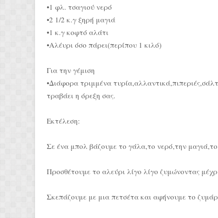
•1 φλ. τσαγιού νερό
•2 1/2 κ.γ ξηρή μαγιά
•1 κ.γ κοφτό αλάτι
•Αλέυρι όσο πάρει(περίπου 1 κιλό)
Για την γέμιση
•Διάφορα τριμμένα τυρία,αλλαντικά,πιπεριές,σάλτ
τραβάει η όρεξη σας.
Εκτέλεση:
Σε ένα μπολ βάζουμε το γάλα,το νερό,την μαγιά,τ
Προσθέτουμε το αλεύρι λίγο λίγο ζυμώνοντας μέχρι
Σκεπάζουμε με μια πετσέτα και αφήνουμε το ζυμάρ