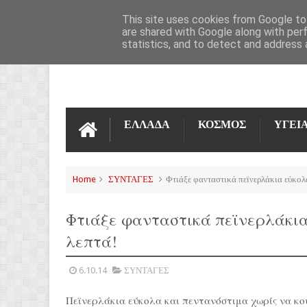
ΌΡΟΙ ΧΡΉΣΗΣ
ΕΠΙΚΟΙΝΩΝΊΑ
This site uses cookies from Google to 
are shared with Google along with per
statistics, and to detect and address 
ΕΛΛΑΔΑ
ΚΟΣΜΟΣ
ΥΓΕΙ
Home
ΣΥΝΤΑΓΕΣ
Φτιάξε φανταστικά πεϊνερλάκια εύκολα
Φτιάξε φανταστικά πεϊνερλάκια
λεπτά!
6.10.14
ΣΥΝΤΑΓΕΣ
Πεϊνερλάκια εύκολα και πεντανόστιμα χωρίς να κου