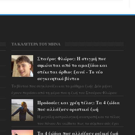
ΤΑ ΚΑΛΥΤΕΡΑ ΤΟΥ ΜΗΝΑ
Σταύρος Φλώρος: Η στιγμή που
σηκώνεται από το αμαξίδιο και
στέκεται όρθιος ξανά - Το νέο
συγκινητικό βίντεο
Το βίντεο που συγκλονίζει και το μάθημα ζωής Δύο μήνες
έχουν περάσει από τη μέρα που η ζωή του Σταύρου Φλώρου
άλλαξε για πάντα. Ο πρώην...
Προδοσίες και χρέη τέλος: Τα 4 ζώδια
που αλλάζουν οριστικά ζωή
Η μεγάλη αστρολογική ανατροπή και το τέλος
του πόνου Αν νιώθατε πως το σύμπαν σάς έχει
βάλει στο σημάδι, ήρθε η ώρα να πάρετε μια
Τα 4 ζώδια που αλλάζουν ριζικά ζωή