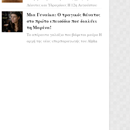
Λέοντες και Υδροχόους Η 12η Αυγούστου
σηματοδοτεί την έναρξη του αστρολογικού
Μια Γυναίκα: Ο τραγικός θάνατος
χάους, καθώς η Ηλια...
στο πρώτο επεισόδιο που διαλύει
τη Μαρίνα!
Το απέραντο γαλάζιο που βάφεται μαύρο Η
αρχή της νέας υπερπαραγωγής του Alpha
μας ταξιδεύει σε ένα ειδυλλιακό σκηνικό,
πλημμυρισμένο από...