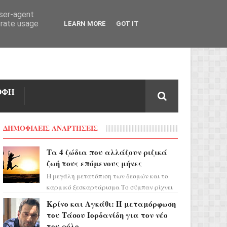
user-agent
erate usage
LEARN MORE
GOT IT
ΟΦΗ
ΔΗΜΟΦΙΛΕΙΣ ΑΝΑΡΤΗΣΕΙΣ
Τα 4 ζώδια που αλλάζουν ριζικά
ζωή τους επόμενους μήνες
Η μεγάλη μετατόπιση των δεσμών και το
καρμικό ξεσκαρτάρισμα Το σύμπαν ρίχνει
τα χαρτιά του και η αστρολόγος Έλενορ
Κρίνο και Αγκάθι: Η μεταμόρφωση
προειδοποιεί: οι σελην...
του Τάσου Ιορδανίδη για τον νέο
του ρόλο