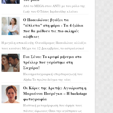
Από το MEGA στον ΑΝΤ1 με τον ρόλο της
ζωής του Ο Τάσος Ιορδανίδης κλείνει
οριστικά το κεφάλαιο της τεράστιας
Ο Ποσειδώνας βγάζει τα
επιτυχίας «Μια Νύχτα Μόνο» ...
"άπλυτα" στη φόρα - Τα 4 ζώδια
που θα μάθουν τις πιο σκληρές
αλήθειες
Η μεγάλη αποκάλυψη: Ο ανάδρομος Ποσειδώνας αλλάζει
τους κανόνες Μέχρι τις 12 Δεκεμβρίου, το αστρολογικό
σκηνικό θυμίζει ταινία μυστηρίου ...
Για Σένα: Το κρυφό μήνυμα στο
τρέιλερ που γυρίστηκε στη
Σαχάρα!
Η κινηματογραφική υπερπαραγωγή του
Alpha Το πρώτο δείγμα της νέας
δραματικής σειράς μόλις κυκλοφόρησε και
Οι Κόρες της Αρετής: Αγνώριστη η
η αισθητική του ξεπερνά κάθε π...
Μαριάννα Πουρέγκα – H backstage
φωτογραφία
Η οπτική μεταμόρφωση που άφησε τους
πάντες άφωνους Όσοι την αγάπησαν ως