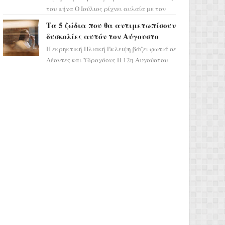
του μήνα Ο Ιούλιος ρίχνει αυλαία με τον
πιο ελπιδοφόρο τρόπο, καθώς η Σελήνη
Τα 5 ζώδια που θα αντιμετωπίσουν
περνάει στο ζώδιο τω...
δυσκολίες αυτόν τον Αύγουστο
Η εκρηκτική Ηλιακή Έκλειψη βάζει φωτιά σε
Λέοντες και Υδροχόους Η 12η Αυγούστου
σηματοδοτεί την έναρξη του αστρολογικού
χάους, καθώς η Ηλια...