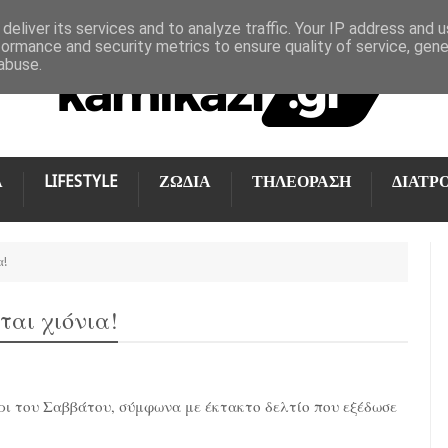
deliver its services and to analyze traffic. Your IP address and 
formance and security metrics to ensure quality of service, gen
abuse.
Α
LIFESTYLE
ΖΩΔΙΑ
ΤΗΛΕΟΡΑΣΗ
ΔΙΑΤΡ
α!
ται χιόνια!
έρι του Σαββάτου, σύμφωνα με έκτακτο δελτίο που εξέδωσε