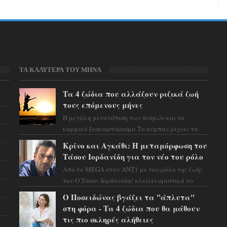
ΤΑ ΚΑΛΥΤΕΡΑ ΤΟΥ ΜΗΝΑ
Τα 4 ζώδια που αλλάζουν ριζικά ζωή
τους επόμενους μήνες
Η μεγάλη μετατόπιση των δεσμών και το
καρμικό ξεσκαρτάρισμα Το σύμπαν ρίχνει τα
χαρτιά του και η αστρολόγος Έλενορ
Κρίνο και Αγκάθι: Η μεταμόρφωση του
προειδοποιεί: οι σελην...
Τάσου Ιορδανίδη για τον νέο του ρόλο
Από το MEGA στον ΑΝΤ1 με τον ρόλο της ζωής
του Ο Τάσος Ιορδανίδης κλείνει οριστικά το
κεφάλαιο της τεράστιας επιτυχίας «Μια Νύχτα
Ο Ποσειδώνας βγάζει τα "άπλυτα"
Μόνο» ...
στη φόρα - Τα 4 ζώδια που θα μάθουν
τις πιο σκληρές αλήθειες