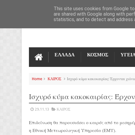
ΌΡΟΙ ΧΡΉΣΗΣ
ΕΠΙΚΟΙΝΩΝΊΑ
This site uses cookies from Google to 
are shared with Google along with per
statistics, and to detect and address 
ΕΛΛΑΔΑ
ΚΟΣΜΟΣ
ΥΓΕΙ
Home
ΚΑΙΡΟΣ
Ισχυρό κύμα κακοκαιρίας: Έρχονται χιόνι
Ισχυρό κύμα κακοκαιρίας: Έρχον
29.11.13
ΚΑΙΡΟΣ
Επιδείνωση θα παρουσιάσει ο καιρός από το μεσημ
η Εθνική Μετεωρολογική Υπηρεσία (ΕΜΥ).