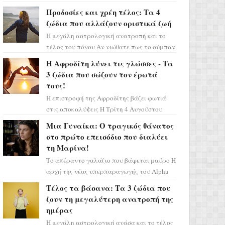
Ελένη στη σειρά «Μια νύχτα μόνο», θα
Προδοσίες και χρέη τέλος: Τα 4
πρέπει τώρα να προετοιμαστο...
ζώδια που αλλάζουν οριστικά ζωή
Η μεγάλη αστρολογική ανατροπή και το
τέλος του πόνου Αν νιώθατε πως το σύμπαν
σάς έχει βάλει στο σημάδι, ήρθε η ώρα να
Η Αφροδίτη λύνει τις γλώσσες - Τα
πάρετε μια βαθιά α...
3 ζώδια που σώζουν τον έρωτά
τους!
Η επιστροφή της Αφροδίτης βάζει φωτιά
στις αποκαλύψεις Η Τρίτη 4 Αυγούστου
αποτελεί ένα τεράστιο αστρολογικό
Μια Γυναίκα: Ο τραγικός θάνατος
ορόσημο, καθώς η Αφροδίτη πρ...
στο πρώτο επεισόδιο που διαλύει
τη Μαρίνα!
Το απέραντο γαλάζιο που βάφεται μαύρο Η
αρχή της νέας υπερπαραγωγής του Alpha
μας ταξιδεύει σε ένα ειδυλλιακό σκηνικό,
Τέλος τα βάσανα: Τα 3 ζώδια που
πλημμυρισμένο από...
ζουν τη μεγαλύτερη ανατροπή της
ημέρας
Η μεγάλη αστρολογική ανάσα και το τέλος