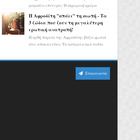
μοιράζει επιτυχίες Η σημερινή ημέρα
κρύβει τεράστιες δυναμικές,
Η Αφροδίτη "σπάει" τη σιωπή - Τα
αποδεικνύοντας πως η πραγματική
3 ζώδια που ζουν τη μεγαλύτερη
επιτυχί...
ερωτική ανατροπή!
Η ορθή πορεία της Αφροδίτης βάζει φωτιά
στις αποκαλύψεις Το αστρολογικό τοπίο
αλλάζει ριζικά, καθώς η Αφροδίτη
επιστρέφει σε ορθή πορεία ...
Επικοινωνία