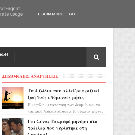
user-agent
erate usage
LEARN MORE
GOT IT
ΟΦΗ
ΔΗΜΟΦΙΛΕΙΣ ΑΝΑΡΤΗΣΕΙΣ
Τα 4 ζώδια που αλλάζουν ριζικά
ζωή τους επόμενους μήνες
Η μεγάλη μετατόπιση των δεσμών και το
καρμικό ξεσκαρτάρισμα Το σύμπαν ρίχνει
τα χαρτιά του και η αστρολόγος Έλενορ
Για Σένα: Το κρυφό μήνυμα στο
προειδοποιεί: οι σελην...
τρέιλερ που γυρίστηκε στη
Σαχάρα!