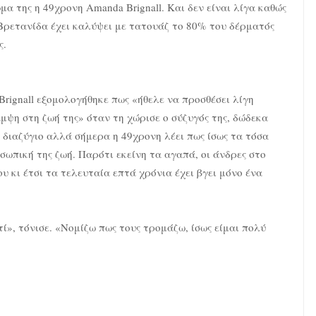
μα της η 49χρονη Amanda Brignall. Και δεν είναι λίγα καθώς
Βρετανίδα έχει καλύψει με τατουάζ το 80% του δέρματός
ς.
Brignall εξομολογήθηκε πως «ήθελε να προσθέσει λίγη
μψη στη ζωή της» όταν τη χώρισε ο σύζυγός της, δώδεκα
 διαζύγιο αλλά σήμερα η 49χρονη λέει πως ίσως τα τόσα
ωπική της ζωή. Παρότι εκείνη τα αγαπά, οι άνδρες στο
ου κι έτσι τα τελευταία επτά χρόνια έχει βγει μόνο ένα
ί», τόνισε. «Νομίζω πως τους τρομάζω, ίσως είμαι πολύ