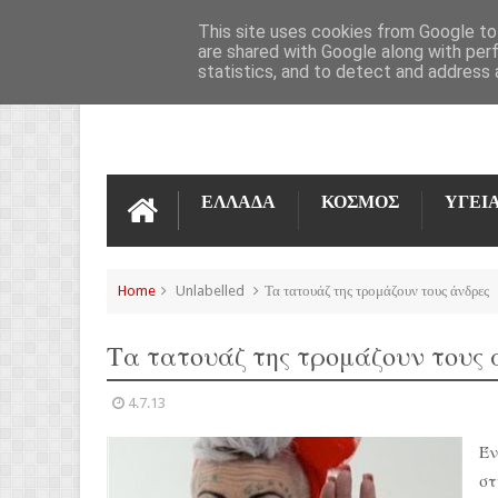
ΌΡΟΙ ΧΡΉΣΗΣ
ΕΠΙΚΟΙΝΩΝΊΑ
This site uses cookies from Google to 
are shared with Google along with per
statistics, and to detect and address 
ΕΛΛΑΔΑ
ΚΟΣΜΟΣ
ΥΓΕΙ
Home
Unlabelled
Τα τατουάζ της τρομάζουν τους άνδρες
Τα τατουάζ της τρομάζουν τους 
4.7.13
Έν
στ