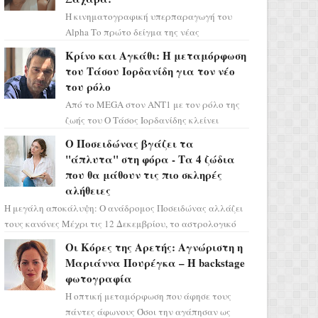
Η κινηματογραφική υπερπαραγωγή του
Alpha Το πρώτο δείγμα της νέας
δραματικής σειράς μόλις κυκλοφόρησε και
Κρίνο και Αγκάθι: Η μεταμόρφωση
η αισθητική του ξεπερνά κάθε π...
του Τάσου Ιορδανίδη για τον νέο
του ρόλο
Από το MEGA στον ΑΝΤ1 με τον ρόλο της
ζωής του Ο Τάσος Ιορδανίδης κλείνει
οριστικά το κεφάλαιο της τεράστιας
Ο Ποσειδώνας βγάζει τα
επιτυχίας «Μια Νύχτα Μόνο» ...
"άπλυτα" στη φόρα - Τα 4 ζώδια
που θα μάθουν τις πιο σκληρές
αλήθειες
Η μεγάλη αποκάλυψη: Ο ανάδρομος Ποσειδώνας αλλάζει
τους κανόνες Μέχρι τις 12 Δεκεμβρίου, το αστρολογικό
σκηνικό θυμίζει ταινία μυστηρίου ...
Οι Κόρες της Αρετής: Αγνώριστη η
Μαριάννα Πουρέγκα – H backstage
φωτογραφία
Η οπτική μεταμόρφωση που άφησε τους
πάντες άφωνους Όσοι την αγάπησαν ως