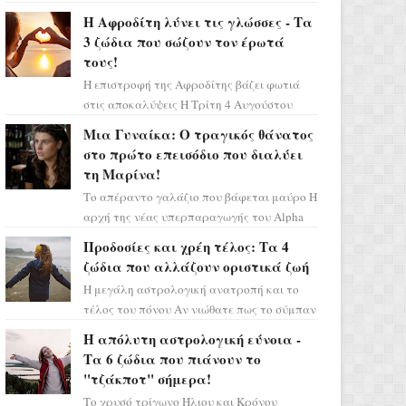
Ελένη στη σειρά «Μια νύχτα μόνο», θα
Η Αφροδίτη λύνει τις γλώσσες - Τα
πρέπει τώρα να προετοιμαστο...
3 ζώδια που σώζουν τον έρωτά
τους!
Η επιστροφή της Αφροδίτης βάζει φωτιά
στις αποκαλύψεις Η Τρίτη 4 Αυγούστου
αποτελεί ένα τεράστιο αστρολογικό
Μια Γυναίκα: Ο τραγικός θάνατος
ορόσημο, καθώς η Αφροδίτη πρ...
στο πρώτο επεισόδιο που διαλύει
τη Μαρίνα!
Το απέραντο γαλάζιο που βάφεται μαύρο Η
αρχή της νέας υπερπαραγωγής του Alpha
μας ταξιδεύει σε ένα ειδυλλιακό σκηνικό,
Προδοσίες και χρέη τέλος: Τα 4
πλημμυρισμένο από...
ζώδια που αλλάζουν οριστικά ζωή
Η μεγάλη αστρολογική ανατροπή και το
τέλος του πόνου Αν νιώθατε πως το σύμπαν
σάς έχει βάλει στο σημάδι, ήρθε η ώρα να
Η απόλυτη αστρολογική εύνοια -
πάρετε μια βαθιά α...
Τα 6 ζώδια που πιάνουν το
"τζάκποτ" σήμερα!
Το χρυσό τρίγωνο Ήλιου και Κρόνου