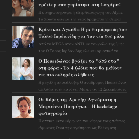
προειδοποιεί: οι σελην...
τρέιλερ που γυρίστηκε στη Σαχάρα!
Η κινηματογραφική υπερπαραγωγή του Alpha
Το πρώτο δείγμα της νέας δραματικής σειράς
μόλις κυκλοφόρησε και η αισθητική του ξεπερνά
Κρίνο και Αγκάθι: Η μεταμόρφωση του
κάθε π...
Τάσου Ιορδανίδη για τον νέο του ρόλο
Από το MEGA στον ΑΝΤ1 με τον ρόλο της ζωής
του Ο Τάσος Ιορδανίδης κλείνει οριστικά το
κεφάλαιο της τεράστιας επιτυχίας «Μια Νύχτα
Ο Ποσειδώνας βγάζει τα "άπλυτα"
Μόνο» ...
στη φόρα - Τα 4 ζώδια που θα μάθουν
τις πιο σκληρές αλήθειες
Η μεγάλη αποκάλυψη: Ο ανάδρομος Ποσειδώνας
αλλάζει τους κανόνες Μέχρι τις 12 Δεκεμβρίου,
το αστρολογικό σκηνικό θυμίζει ταινία
Οι Κόρες της Αρετής: Αγνώριστη η
μυστηρίου ...
Μαριάννα Πουρέγκα – H backstage
φωτογραφία
Η οπτική μεταμόρφωση που άφησε τους πάντες
άφωνους Όσοι την αγάπησαν ως Ελένη στη
σειρά «Μια νύχτα μόνο», θα πρέπει τώρα να