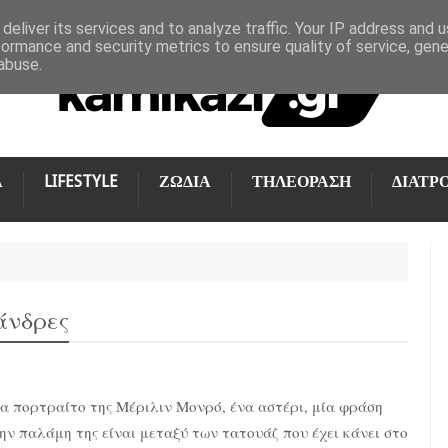
deliver its services and to analyze traffic. Your IP address and 
formance and security metrics to ensure quality of service, gen
abuse.
Α
LIFESTYLE
ΖΩΔΙΑ
ΤΗΛΕΟΡΑΣΗ
ΔΙΑΤΡ
άνδρες
α πορτραίτο της Μέριλιν Μονρό, ένα αστέρι, μία φράση
ην παλάμη της είναι μεταξύ των τατουάζ που έχει κάνει στο