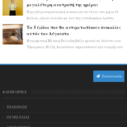
μεγαλύτερη ανατροπή της ημέρας
Η μεγάλη αστρολογική ανάσα και το τέλος του μήνα Ο
Ιούλιος ρίχνει αυλαία με τον πιο ελπιδοφόρο τρόπο,
καθώς η Σελήνη περνάει στο ζώδιο τω...
Τα 5 ζώδια που θα αντιμετωπίσουν δυσκολίες
αυτόν τον Αύγουστο
Η εκρηκτική Ηλιακή Έκλειψη βάζει φωτιά σε Λέοντες και
Υδροχόους Η 12η Αυγούστου σηματοδοτεί την έναρξη του
αστρολογικού χάους, καθώς η Ηλια...
Επικοινωνία
ΚΑΤΗΓΟΡΙΕΣ
ΤΗΛΕΟΡΑΣΗ
ΓΗ ΤΗΣ ΕΛΙΑΣ