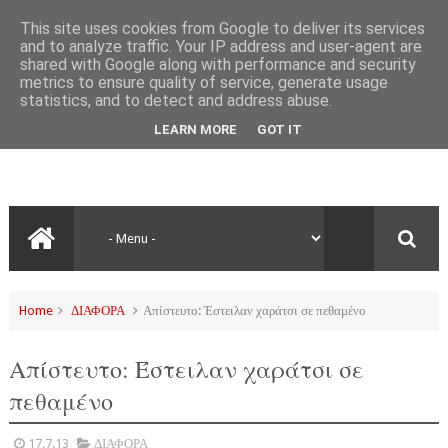
This site uses cookies from Google to deliver its services
and to analyze traffic. Your IP address and user-agent are
shared with Google along with performance and security
metrics to ensure quality of service, generate usage
statistics, and to detect and address abuse.
LEARN MORE
GOT IT
Home
ΔΙΑΦΟΡΑ
Απίστευτο: Έστειλαν χαράτσι σε πεθαμένο
Απίστευτο: Έστειλαν χαράτσι σε
πεθαμένο
17.7.13
ΔΙΑΦΟΡΑ