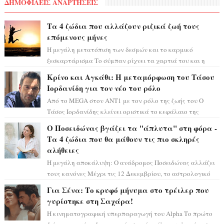
ΔΗΜΟΦΙΛΕΙΣ ΑΝΑΡΤΗΣΕΙΣ
Τα 4 ζώδια που αλλάζουν ριζικά ζωή τους
επόμενους μήνες
Η μεγάλη μετατόπιση των δεσμών και το καρμικό
ξεσκαρτάρισμα Το σύμπαν ρίχνει τα χαρτιά του και η
αστρολόγος Έλενορ προειδοποιεί: οι σελην...
Κρίνο και Αγκάθι: Η μεταμόρφωση του Τάσου
Ιορδανίδη για τον νέο του ρόλο
Από το MEGA στον ΑΝΤ1 με τον ρόλο της ζωής του Ο
Τάσος Ιορδανίδης κλείνει οριστικά το κεφάλαιο της
τεράστιας επιτυχίας «Μια Νύχτα Μόνο» ...
Ο Ποσειδώνας βγάζει τα "άπλυτα" στη φόρα -
Τα 4 ζώδια που θα μάθουν τις πιο σκληρές
αλήθειες
Η μεγάλη αποκάλυψη: Ο ανάδρομος Ποσειδώνας αλλάζει
τους κανόνες Μέχρι τις 12 Δεκεμβρίου, το αστρολογικό
σκηνικό θυμίζει ταινία μυστηρίου ...
Για Σένα: Το κρυφό μήνυμα στο τρέιλερ που
γυρίστηκε στη Σαχάρα!
Η κινηματογραφική υπερπαραγωγή του Alpha Το πρώτο