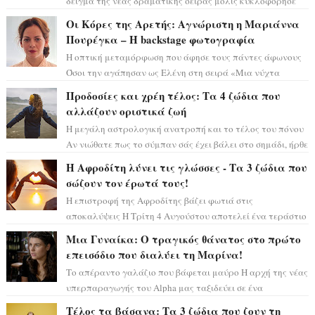
δείγμα της νέας δραματικής σειράς μόλις κυκλοφόρησε
και η αισθητική του ξεπερνά κάθε π...
Οι Κόρες της Αρετής: Αγνώριστη η Μαριάννα
Πουρέγκα – H backstage φωτογραφία
Η οπτική μεταμόρφωση που άφησε τους πάντες άφωνους
Όσοι την αγάπησαν ως Ελένη στη σειρά «Μια νύχτα
μόνο», θα πρέπει τώρα να προετοιμαστο...
Προδοσίες και χρέη τέλος: Τα 4 ζώδια που
αλλάζουν οριστικά ζωή
Η μεγάλη αστρολογική ανατροπή και το τέλος του πόνου
Αν νιώθατε πως το σύμπαν σάς έχει βάλει στο σημάδι, ήρθε
η ώρα να πάρετε μια βαθιά α...
Η Αφροδίτη λύνει τις γλώσσες - Τα 3 ζώδια που
σώζουν τον έρωτά τους!
Η επιστροφή της Αφροδίτης βάζει φωτιά στις
αποκαλύψεις Η Τρίτη 4 Αυγούστου αποτελεί ένα τεράστιο
αστρολογικό ορόσημο, καθώς η Αφροδίτη πρ...
Μια Γυναίκα: Ο τραγικός θάνατος στο πρώτο
επεισόδιο που διαλύει τη Μαρίνα!
Το απέραντο γαλάζιο που βάφεται μαύρο Η αρχή της νέας
υπερπαραγωγής του Alpha μας ταξιδεύει σε ένα
ειδυλλιακό σκηνικό, πλημμυρισμένο από...
Τέλος τα βάσανα: Τα 3 ζώδια που ζουν τη