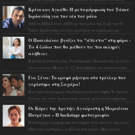
αστρολόγος Έλενορ προειδοποιεί: οι σελην...
Κρίνο και Αγκάθι: Η μεταμόρφωση του Τάσου
Ιορδανίδη για τον νέο του ρόλο
Από το MEGA στον ΑΝΤ1 με τον ρόλο της ζωής του Ο
Τάσος Ιορδανίδης κλείνει οριστικά το κεφάλαιο της
τεράστιας επιτυχίας «Μια Νύχτα Μόνο» ...
Ο Ποσειδώνας βγάζει τα "άπλυτα" στη φόρα -
Τα 4 ζώδια που θα μάθουν τις πιο σκληρές
αλήθειες
Η μεγάλη αποκάλυψη: Ο ανάδρομος Ποσειδώνας αλλάζει
τους κανόνες Μέχρι τις 12 Δεκεμβρίου, το αστρολογικό
σκηνικό θυμίζει ταινία μυστηρίου ...
Για Σένα: Το κρυφό μήνυμα στο τρέιλερ που
γυρίστηκε στη Σαχάρα!
Η κινηματογραφική υπερπαραγωγή του Alpha Το πρώτο
δείγμα της νέας δραματικής σειράς μόλις κυκλοφόρησε
και η αισθητική του ξεπερνά κάθε π...
Οι Κόρες της Αρετής: Αγνώριστη η Μαριάννα
Πουρέγκα – H backstage φωτογραφία
Η οπτική μεταμόρφωση που άφησε τους πάντες άφωνους
Όσοι την αγάπησαν ως Ελένη στη σειρά «Μια νύχτα