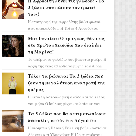
Η Αφροδίτη λύνει τις γλώσσες - Τα
3 ζώδια που σώζουν τον έρωτά
τους!
Η επιστροφή της Αφροδίτης βάζει φωτιά
στις αποκαλύψεις Η Τρίτη 4 Αυγούστου
αποτελεί ένα τεράστιο αστρολογικό
Μια Γυναίκα: Ο τραγικός θάνατος
ορόσημο, καθώς η Αφροδίτη πρ...
στο πρώτο επεισόδιο που διαλύει
τη Μαρίνα!
Το απέραντο γαλάζιο που βάφεται μαύρο Η
αρχή της νέας υπερπαραγωγής του Alpha
μας ταξιδεύει σε ένα ειδυλλιακό σκηνικό,
Τέλος τα βάσανα: Τα 3 ζώδια που
πλημμυρισμένο από...
ζουν τη μεγαλύτερη ανατροπή της
ημέρας
Η μεγάλη αστρολογική ανάσα και το τέλος
του μήνα Ο Ιούλιος ρίχνει αυλαία με τον
πιο ελπιδοφόρο τρόπο, καθώς η Σελήνη
Τα 5 ζώδια που θα αντιμετωπίσουν
περνάει στο ζώδιο τω...
δυσκολίες αυτόν τον Αύγουστο
Η εκρηκτική Ηλιακή Έκλειψη βάζει φωτιά σε
Λέοντες και Υδροχόους Η 12η Αυγούστου