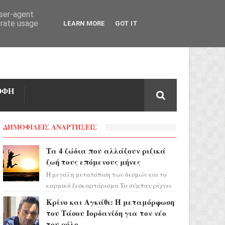
user-agent
erate usage
LEARN MORE
GOT IT
ΟΦΗ
ΔΗΜΟΦΙΛΕΙΣ ΑΝΑΡΤΗΣΕΙΣ
Τα 4 ζώδια που αλλάζουν ριζικά
ζωή τους επόμενους μήνες
Η μεγάλη μετατόπιση των δεσμών και το
καρμικό ξεσκαρτάρισμα Το σύμπαν ρίχνει
τα χαρτιά του και η αστρολόγος Έλενορ
Κρίνο και Αγκάθι: Η μεταμόρφωση
προειδοποιεί: οι σελην...
του Τάσου Ιορδανίδη για τον νέο
του ρόλο