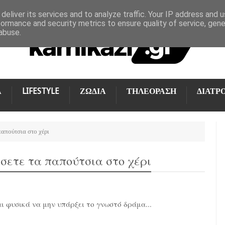
deliver its services and to analyze traffic. Your IP address and 
formance and security metrics to ensure quality of service, gen
abuse.
Α
LIFESTYLE
ΖΩΔΙΑ
ΤΗΛΕΟΡΑΣΗ
ΔΙΑΤΡ
παπούτσια στο χέρι
ώσετε τα παπούτσια στο χέρι
ι φυσικά να μην υπάρξει το γνωστό δράμα...