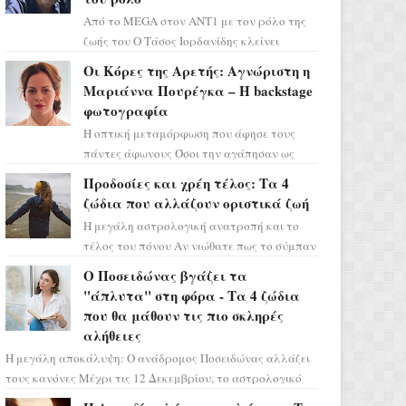
Από το MEGA στον ΑΝΤ1 με τον ρόλο της
ζωής του Ο Τάσος Ιορδανίδης κλείνει
οριστικά το κεφάλαιο της τεράστιας
Οι Κόρες της Αρετής: Αγνώριστη η
επιτυχίας «Μια Νύχτα Μόνο» ...
Μαριάννα Πουρέγκα – H backstage
φωτογραφία
Η οπτική μεταμόρφωση που άφησε τους
πάντες άφωνους Όσοι την αγάπησαν ως
Ελένη στη σειρά «Μια νύχτα μόνο», θα
Προδοσίες και χρέη τέλος: Τα 4
πρέπει τώρα να προετοιμαστο...
ζώδια που αλλάζουν οριστικά ζωή
Η μεγάλη αστρολογική ανατροπή και το
τέλος του πόνου Αν νιώθατε πως το σύμπαν
σάς έχει βάλει στο σημάδι, ήρθε η ώρα να
Ο Ποσειδώνας βγάζει τα
πάρετε μια βαθιά α...
"άπλυτα" στη φόρα - Τα 4 ζώδια
που θα μάθουν τις πιο σκληρές
αλήθειες
Η μεγάλη αποκάλυψη: Ο ανάδρομος Ποσειδώνας αλλάζει
τους κανόνες Μέχρι τις 12 Δεκεμβρίου, το αστρολογικό
σκηνικό θυμίζει ταινία μυστηρίου ...