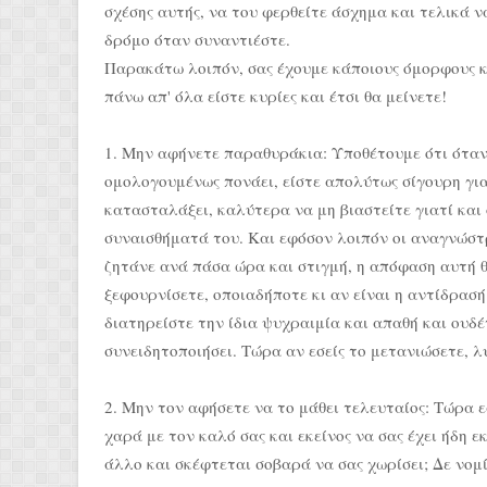
σχέσης αυτής, να του φερθείτε άσχημα και τελικά 
δρόμο όταν συναντιέστε.
Παρακάτω λοιπόν, σας έχουμε κάποιους όμορφους κα
πάνω απ' όλα είστε κυρίες και έτσι θα μείνετε!
1. Μην αφήνετε παραθυράκια: Υποθέτουμε ότι όταν
ομολογουμένως πονάει, είστε απολύτως σίγουρη για 
κατασταλάξει, καλύτερα να μη βιαστείτε γιατί και 
συναισθήματά του. Και εφόσον λοιπόν οι αναγνώστρι
ζητάνε ανά πάσα ώρα και στιγμή, η απόφαση αυτή θ
ξεφουρνίσετε, οποιαδήποτε κι αν είναι η αντίδρασή 
διατηρείστε την ίδια ψυχραιμία και απαθή και ουδ
συνειδητοποιήσει. Τώρα αν εσείς το μετανιώσετε, λ
2. Μην τον αφήσετε να το μάθει τελευταίος: Τώρα εσ
χαρά με τον καλό σας και εκείνος να σας έχει ήδη ε
άλλο και σκέφτεται σοβαρά να σας χωρίσει; Δε νομί