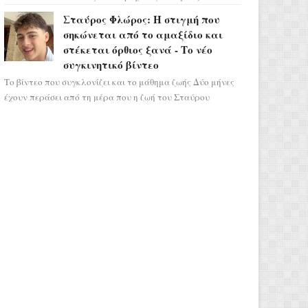
σηματοδοτεί την έναρξη του αστρολογικού
Σταύρος Φλώρος: Η στιγμή που
χάους, καθώς η Ηλια...
σηκώνεται από το αμαξίδιο και
στέκεται όρθιος ξανά - Το νέο
συγκινητικό βίντεο
Το βίντεο που συγκλονίζει και το μάθημα ζωής Δύο μήνες
έχουν περάσει από τη μέρα που η ζωή του Σταύρου
Φλώρου άλλαξε για πάντα. Ο πρώην...