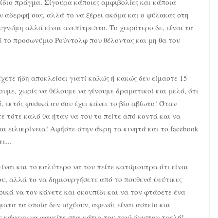
ίδιο πράγμα. Σίγουρα κάποιες αμφιβολίες και κάποια
 αδερφή σας, αλλά το να ξέρει ακόμα και ο φύλακας στη
συγνώμη αλλά είναι ανεπίτρεπτο. Το χειρότερο δε, είναι τα
ά το προσωνύμιο Ρούντολφ που θέλοντας και μη θα του
έχετε ήδη αποκλείσει γιατί καλώς ή κακώς δεν είμαστε 15
υμε, χωρίς να θέλουμε να γίνουμε δραματικοί και μελό, ότι
 εκτός φυσικά αν σου έχει κάνει το βίο αβίωτο! Όταν
 τότε καλό θα ήταν να του το πείτε από κοντά και να
ι ειλικρίνεια! Αφήστε στην άκρη τα κινητά και το facebook
ε...
ίναι και το καλύτερο να του πείτε κατάμουτρα ότι είναι
ου, αλλά το να δημιουργήσετε από το πουθενά ψεύτικες
σικά να τον κάνετε και σκουπίδι και να τον φτάσετε ένα
ατα τα οποία δεν ισχύουν, αφενός είναι αστείο και
ς κάνουν να φανείτε στα μάτια του τουλάχιστον τρελή!