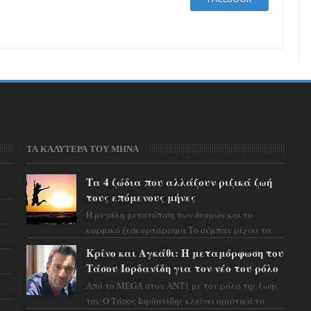
ΤΑ ΚΑΛΥΤΕΡΑ ΤΟΥ ΜΗΝΑ
Τα 4 ζώδια που αλλάζουν ριζικά ζωή
τους επόμενους μήνες
Η μεγάλη μετατόπιση των δεσμών και το
καρμικό ξεσκαρτάρισμα Το σύμπαν ρίχνει τα
χαρτιά του και η αστρολόγος Έλενορ
Κρίνο και Αγκάθι: Η μεταμόρφωση του
προειδοποιεί: οι σελην...
Τάσου Ιορδανίδη για τον νέο του ρόλο
Από το MEGA στον ΑΝΤ1 με τον ρόλο της ζωής
του Ο Τάσος Ιορδανίδης κλείνει οριστικά το