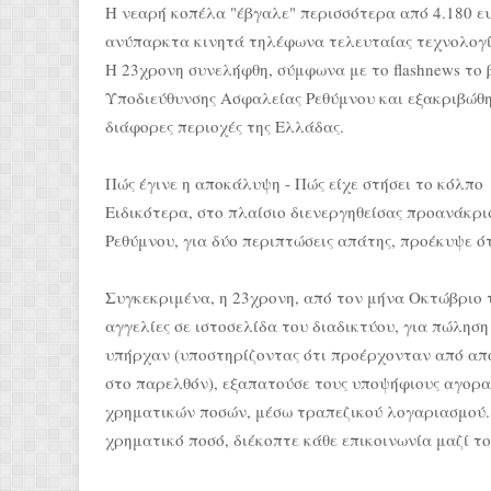
Η νεαρή κοπέλα "έβγαλε" περισσότερα από 4.180 
ανύπαρκτα κινητά τηλέφωνα τελευταίας τεχνολογί
Η 23χρονη συνελήφθη, σύμφωνα με το flashnews το 
Υποδιεύθυνσης Ασφαλείας Ρεθύμνου και εξακριβώθη
διάφορες περιοχές της Ελλάδας.
Πώς έγινε η αποκάλυψη - Πώς είχε στήσει το κόλπο
Ειδικότερα, στο πλαίσιο διενεργηθείσας προανάκρ
Ρεθύμνου, για δύο περιπτώσεις απάτης, προέκυψε ότ
Συγκεκριμένα, η 23χρονη, από τον μήνα Οκτώβριο τ
αγγελίες σε ιστοσελίδα του διαδικτύου, για πώλησ
υπήρχαν (υποστηρίζοντας ότι προέρχονταν από απ
στο παρελθόν), εξαπατούσε τους υποψήφιους αγορα
χρηματικών ποσών, μέσω τραπεζικού λογαριασμού. 
χρηματικό ποσό, διέκοπτε κάθε επικοινωνία μαζί το