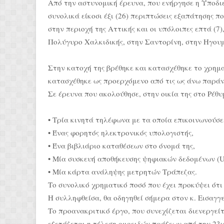
Από την αστυνομική έρευνα, που ενήργησε η Υποδι
συνολικά είκοσι έξι (26) περιπτώσεις εξαπάτησης π
στην περιοχή της Αττικής και οι υπόλοιπες επτά (7)
Πολύγυρο Χαλκιδικής, στην Σαντορίνη, στην Ηγουμ
Στην κατοχή της βρέθηκε και κατασχέθηκε το χρημα
κατασχέθηκε ως προερχόμενο από τις ως άνω παράν
Σε έρευνα που ακολούθησε, στην οικία της στο Ρέθ
• Τρία κινητά τηλέφωνα με τα οποία επικοινωνούσε
• Ένας φορητός ηλεκτρονικός υπολογιστής,
• Ένα βιβλιάριο καταθέσεων στο όνομά της,
• Μία συσκευή αποθήκευσης ψηφιακών δεδομένων (U
• Μία κάρτα ανάληψης μετρητών Τράπεζας.
Το συνολικό χρηματικό ποσό που έχει προκύψει ότι 
Η συλληφθείσα, θα οδηγηθεί σήμερα στον κ. Εισαγ
Το προανακριτικό έργο, που συνεχίζεται διενεργεί
εξετάζεται η τέλεση ομοειδών πράξεων από την 23