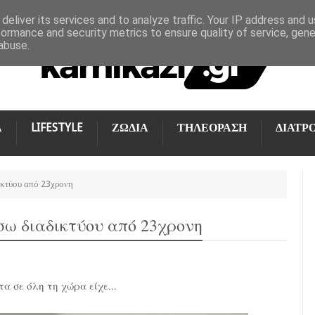
deliver its services and to analyze traffic. Your IP address and 
formance and security metrics to ensure quality of service, gen
abuse.
Α
LIFESTYLE
ΖΩΔΙΑ
ΤΗΛΕΟΡΑΣΗ
ΔΙΑΤΡ
κτύου από 23χρονη
ω διαδικτύου από 23χρονη
α σε όλη τη χώρα είχε...