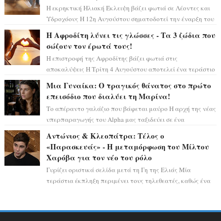
Η εκρηκτική Ηλιακή Έκλειψη βάζει φωτιά σε Λέοντες και
Υδροχόους Η 12η Αυγούστου σηματοδοτεί την έναρξη του
αστρολογικού χάους, καθώς η Ηλια...
Η Αφροδίτη λύνει τις γλώσσες - Τα 3 ζώδια που
σώζουν τον έρωτά τους!
Η επιστροφή της Αφροδίτης βάζει φωτιά στις
αποκαλύψεις Η Τρίτη 4 Αυγούστου αποτελεί ένα τεράστιο
αστρολογικό ορόσημο, καθώς η Αφροδίτη πρ...
Μια Γυναίκα: Ο τραγικός θάνατος στο πρώτο
επεισόδιο που διαλύει τη Μαρίνα!
Το απέραντο γαλάζιο που βάφεται μαύρο Η αρχή της νέας
υπερπαραγωγής του Alpha μας ταξιδεύει σε ένα
ειδυλλιακό σκηνικό, πλημμυρισμένο από...
Αντώνιος & Κλεοπάτρα: Τέλος ο
«Παρασκευάς» - Η μεταμόρφωση του Μίλτου
Χαρόβα για τον νέο του ρόλο
Γυρίζει οριστικά σελίδα μετά τη Γη της Ελιάς Μία
τεράστια έκπληξη περιμένει τους τηλεθεατές, καθώς ένα
από τα πιο πολυσυζητημένα πρόσωπα...