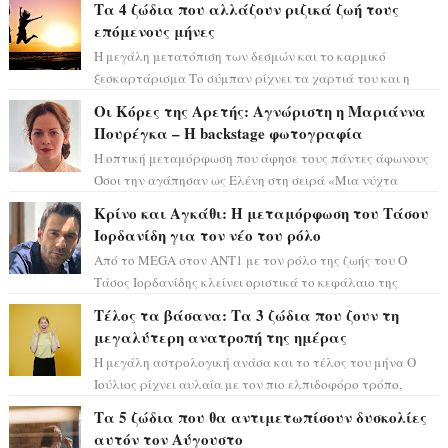
Τα 4 ζώδια που αλλάζουν ριζικά ζωή τους
επόμενους μήνες
Η μεγάλη μετατόπιση των δεσμών και το καρμικό
ξεσκαρτάρισμα Το σύμπαν ρίχνει τα χαρτιά του και η
αστρολόγος Έλενορ προειδοποιεί: οι σελην...
Οι Κόρες της Αρετής: Αγνώριστη η Μαριάννα
Πουρέγκα – H backstage φωτογραφία
Η οπτική μεταμόρφωση που άφησε τους πάντες άφωνους
Όσοι την αγάπησαν ως Ελένη στη σειρά «Μια νύχτα
μόνο», θα πρέπει τώρα να προετοιμαστο...
Κρίνο και Αγκάθι: Η μεταμόρφωση του Τάσου
Ιορδανίδη για τον νέο του ρόλο
Από το MEGA στον ΑΝΤ1 με τον ρόλο της ζωής του Ο
Τάσος Ιορδανίδης κλείνει οριστικά το κεφάλαιο της
τεράστιας επιτυχίας «Μια Νύχτα Μόνο» ...
Τέλος τα βάσανα: Τα 3 ζώδια που ζουν τη
μεγαλύτερη ανατροπή της ημέρας
Η μεγάλη αστρολογική ανάσα και το τέλος του μήνα Ο
Ιούλιος ρίχνει αυλαία με τον πιο ελπιδοφόρο τρόπο,
καθώς η Σελήνη περνάει στο ζώδιο τω...
Τα 5 ζώδια που θα αντιμετωπίσουν δυσκολίες
αυτόν τον Αύγουστο