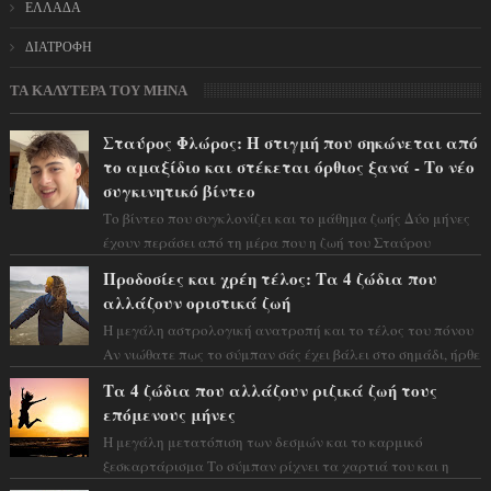
ΕΛΛΑΔΑ
ΔΙΑΤΡΟΦΗ
ΤΑ ΚΑΛΥΤΕΡΑ ΤΟΥ ΜΗΝΑ
Σταύρος Φλώρος: Η στιγμή που σηκώνεται από
το αμαξίδιο και στέκεται όρθιος ξανά - Το νέο
συγκινητικό βίντεο
Το βίντεο που συγκλονίζει και το μάθημα ζωής Δύο μήνες
έχουν περάσει από τη μέρα που η ζωή του Σταύρου
Φλώρου άλλαξε για πάντα. Ο πρώην...
Προδοσίες και χρέη τέλος: Τα 4 ζώδια που
αλλάζουν οριστικά ζωή
Η μεγάλη αστρολογική ανατροπή και το τέλος του πόνου
Αν νιώθατε πως το σύμπαν σάς έχει βάλει στο σημάδι, ήρθε
η ώρα να πάρετε μια βαθιά α...
Τα 4 ζώδια που αλλάζουν ριζικά ζωή τους
επόμενους μήνες
Η μεγάλη μετατόπιση των δεσμών και το καρμικό
ξεσκαρτάρισμα Το σύμπαν ρίχνει τα χαρτιά του και η
αστρολόγος Έλενορ προειδοποιεί: οι σελην...