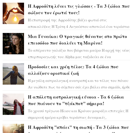
μόνο», θα πρέπει τώρα να προετοιμαστο...
Η Αφροδίτη λύνει τις γλώσσες - Τα 3 ζώδια που
σώζουν τον έρωτά τους!
Η επιστροφή της Αφροδίτης βάζει φωτιά στις
αποκαλύψεις Η Τρίτη 4 Αυγούστου αποτελεί ένα τεράστιο
αστρολογικό ορόσημο, καθώς η Αφροδίτη πρ...
Μια Γυναίκα: Ο τραγικός θάνατος στο πρώτο
επεισόδιο που διαλύει τη Μαρίνα!
Το απέραντο γαλάζιο που βάφεται μαύρο Η αρχή της νέας
υπερπαραγωγής του Alpha μας ταξιδεύει σε ένα
ειδυλλιακό σκηνικό, πλημμυρισμένο από...
Προδοσίες και χρέη τέλος: Τα 4 ζώδια που
αλλάζουν οριστικά ζωή
Η μεγάλη αστρολογική ανατροπή και το τέλος του πόνου
Αν νιώθατε πως το σύμπαν σάς έχει βάλει στο σημάδι, ήρθε
η ώρα να πάρετε μια βαθιά α...
Η απόλυτη αστρολογική εύνοια - Τα 6 ζώδια
που πιάνουν το "τζάκποτ" σήμερα!
Το χρυσό τρίγωνο Ήλιου και Κρόνου μοιράζει επιτυχίες Η
σημερινή ημέρα κρύβει τεράστιες δυναμικές,
αποδεικνύοντας πως η πραγματική επιτυχί...
Η Αφροδίτη "σπάει" τη σιωπή - Τα 3 ζώδια που