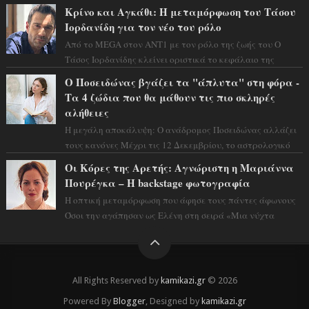
και η αισθητική του ξεπερνά κάθε π...
Κρίνο και Αγκάθι: Η μεταμόρφωση του Τάσου
Ιορδανίδη για τον νέο του ρόλο
Από το MEGA στον ΑΝΤ1 με τον ρόλο της ζωής του Ο
Τάσος Ιορδανίδης κλείνει οριστικά το κεφάλαιο της
τεράστιας επιτυχίας «Μια Νύχτα Μόνο» ...
Ο Ποσειδώνας βγάζει τα "άπλυτα" στη φόρα -
Τα 4 ζώδια που θα μάθουν τις πιο σκληρές
αλήθειες
Η μεγάλη αποκάλυψη: Ο ανάδρομος Ποσειδώνας αλλάζει
τους κανόνες Μέχρι τις 12 Δεκεμβρίου, το αστρολογικό
σκηνικό θυμίζει ταινία μυστηρίου ...
Οι Κόρες της Αρετής: Αγνώριστη η Μαριάννα
Πουρέγκα – H backstage φωτογραφία
Η οπτική μεταμόρφωση που άφησε τους πάντες άφωνους
Όσοι την αγάπησαν ως Ελένη στη σειρά «Μια νύχτα
μόνο», θα πρέπει τώρα να προετοιμαστο...
All Rights Reserved by
kamikazi.gr
© 2026
Powered By
Blogger
, Designed by
kamikazi.gr