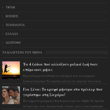
TikTok
ΚΟΣΜΟΣ
ΤΕΧΝΟΛΟΓΙΑ
ΕΛΛΑΔΑ
ΔΙΑΤΡΟΦΗ
ΤΑ ΚΑΛΥΤΕΡΑ ΤΟΥ ΜΗΝΑ
Τα 4 ζώδια που αλλάζουν ριζικά ζωή τους
επόμενους μήνες
Η μεγάλη μετατόπιση των δεσμών και το καρμικό
ξεσκαρτάρισμα Το σύμπαν ρίχνει τα χαρτιά του και η
αστρολόγος Έλενορ προειδοποιεί: οι σελην...
Για Σένα: Το κρυφό μήνυμα στο τρέιλερ που
γυρίστηκε στη Σαχάρα!
Η κινηματογραφική υπερπαραγωγή του Alpha Το πρώτο
δείγμα της νέας δραματικής σειράς μόλις κυκλοφόρησε