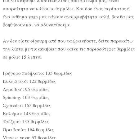
Για να κάψουμε δραστικά λίπος από το σώμα μας, είναι
απαραίτητο να κάψουμε θερμίδες. Και όσο ένας περίπατος ή
ένα μάθημα yoga μας κάνουν αναμφισβήτητα καλό, δεν θα μας
βοηθήσουν και να αδυνατίσουμε.
Αν δεν είστε σίγουρη από που να ξεκινήσετε, δείτε παρακάτω
την λίστα με τις ασκήσεις που καίνε τις παρισσότερες θερμίδες
σε μόλις 15 λεπτά.
Γρήγορο ποδήλατο: 135 θερμίδες
Ελλειπτικό: 122 θερμίδες
Αεροβική: 95 θερμίδες
Spinning: 103 θερμίδες
Σχοινάκι: 165 θερμίδες
Κολύμπι: 148 θερμίδες
Τρέξιμο: 135 θερμίδες
Ορειβασία: 164 θερμίδες
Vinyasa yoga: 67 θερμίδες