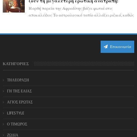
ζουν τη μεγαλύτερη ερωτική ανατροπή!
Η ορθή πορεία της Αφροδίτης βάζει φωτιά στις
αποκαλύψεις Το αστρολογικό τοπίο αλλάζει ριζικά, καθώς
η Αφροδίτη επιστρέφει σε ορθή πορεία ...
Επικοινωνία
ΚΑΤΗΓΟΡΙΕΣ
ΤΗΛΕΟΡΑΣΗ
ΓΗ ΤΗΣ ΕΛΙΑΣ
ΑΓΙΟΣ ΕΡΩΤΑΣ
LIFESTYLE
Ο ΤΙΜΩΡΟΣ
ΖΩΔΙΑ