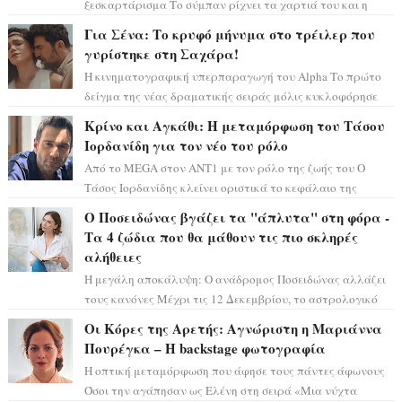
ξεσκαρτάρισμα Το σύμπαν ρίχνει τα χαρτιά του και η
αστρολόγος Έλενορ προειδοποιεί: οι σελην...
Για Σένα: Το κρυφό μήνυμα στο τρέιλερ που
γυρίστηκε στη Σαχάρα!
Η κινηματογραφική υπερπαραγωγή του Alpha Το πρώτο
δείγμα της νέας δραματικής σειράς μόλις κυκλοφόρησε
και η αισθητική του ξεπερνά κάθε π...
Κρίνο και Αγκάθι: Η μεταμόρφωση του Τάσου
Ιορδανίδη για τον νέο του ρόλο
Από το MEGA στον ΑΝΤ1 με τον ρόλο της ζωής του Ο
Τάσος Ιορδανίδης κλείνει οριστικά το κεφάλαιο της
τεράστιας επιτυχίας «Μια Νύχτα Μόνο» ...
Ο Ποσειδώνας βγάζει τα "άπλυτα" στη φόρα -
Τα 4 ζώδια που θα μάθουν τις πιο σκληρές
αλήθειες
Η μεγάλη αποκάλυψη: Ο ανάδρομος Ποσειδώνας αλλάζει
τους κανόνες Μέχρι τις 12 Δεκεμβρίου, το αστρολογικό
σκηνικό θυμίζει ταινία μυστηρίου ...
Οι Κόρες της Αρετής: Αγνώριστη η Μαριάννα
Πουρέγκα – H backstage φωτογραφία
Η οπτική μεταμόρφωση που άφησε τους πάντες άφωνους
Όσοι την αγάπησαν ως Ελένη στη σειρά «Μια νύχτα