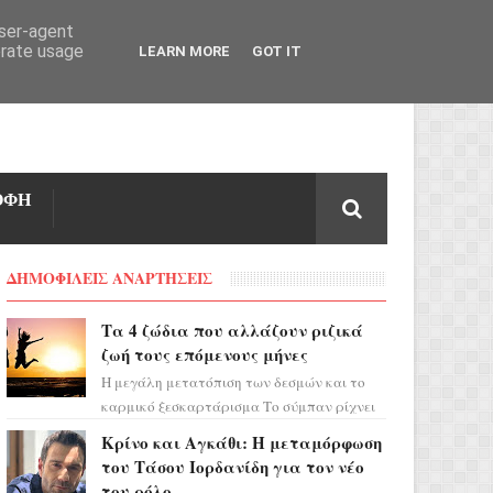
user-agent
erate usage
LEARN MORE
GOT IT
ΟΦΗ
ΔΗΜΟΦΙΛΕΙΣ ΑΝΑΡΤΗΣΕΙΣ
Τα 4 ζώδια που αλλάζουν ριζικά
ζωή τους επόμενους μήνες
Η μεγάλη μετατόπιση των δεσμών και το
καρμικό ξεσκαρτάρισμα Το σύμπαν ρίχνει
τα χαρτιά του και η αστρολόγος Έλενορ
Κρίνο και Αγκάθι: Η μεταμόρφωση
προειδοποιεί: οι σελην...
του Τάσου Ιορδανίδη για τον νέο
του ρόλο