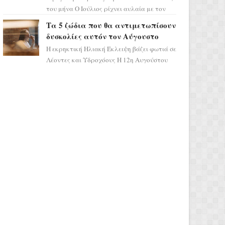
του μήνα Ο Ιούλιος ρίχνει αυλαία με τον
πιο ελπιδοφόρο τρόπο, καθώς η Σελήνη
Τα 5 ζώδια που θα αντιμετωπίσουν
περνάει στο ζώδιο τω...
δυσκολίες αυτόν τον Αύγουστο
Η εκρηκτική Ηλιακή Έκλειψη βάζει φωτιά σε
Λέοντες και Υδροχόους Η 12η Αυγούστου
σηματοδοτεί την έναρξη του αστρολογικού
χάους, καθώς η Ηλια...