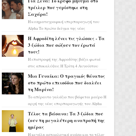
Για Σένα: Το κρυφό μήνυμα στο
πάρετε μια βαθιά α...
τρέιλερ που γυρίστηκε στη
Σαχάρα!
Η κινηματογραφική υπερπαραγωγή του
Alpha Το πρώτο δείγμα της νέας
δραματικής σειράς μόλις κυκλοφόρησε και
Η Αφροδίτη λύνει τις γλώσσες - Τα
η αισθητική του ξεπερνά κάθε π...
3 ζώδια που σώζουν τον έρωτά
τους!
Η επιστροφή της Αφροδίτης βάζει φωτιά
στις αποκαλύψεις Η Τρίτη 4 Αυγούστου
αποτελεί ένα τεράστιο αστρολογικό
Μια Γυναίκα: Ο τραγικός θάνατος
ορόσημο, καθώς η Αφροδίτη πρ...
στο πρώτο επεισόδιο που διαλύει
τη Μαρίνα!
Το απέραντο γαλάζιο που βάφεται μαύρο Η
αρχή της νέας υπερπαραγωγής του Alpha
μας ταξιδεύει σε ένα ειδυλλιακό σκηνικό,
Τέλος τα βάσανα: Τα 3 ζώδια που
πλημμυρισμένο από...
ζουν τη μεγαλύτερη ανατροπή της
ημέρας
Η μεγάλη αστρολογική ανάσα και το τέλος