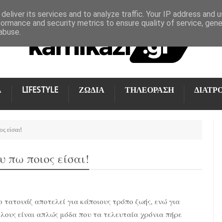
deliver its services and to analyze traffic. Your IP address and 
formance and security metrics to ensure quality of service, gen
abuse.
Α
LIFESTYLE
ΖΩΔΙΑ
ΤΗΛΕΟΡΑΣΗ
ΔΙΑΤΡ
ος είσαι!
υ πω ποιος είσαι!
 τατουάζ αποτελεί για κάποιους τρόπο ζωής, ενώ για
λους είναι απλώς μόδα που τα τελευταία χρόνια πήρε