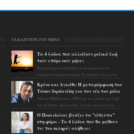
ΤΑ ΚΑΛΥΤΕΡΑ ΤΟΥ ΜΗΝΑ
Τα 4 ζώδια που αλλάζουν ριζικά ζωή
τους επόμενους μήνες
Η μεγάλη μετατόπιση των δεσμών και το
καρμικό ξεσκαρτάρισμα Το σύμπαν ρίχνει τα
χαρτιά του και η αστρολόγος Έλενορ
Κρίνο και Αγκάθι: Η μεταμόρφωση του
προειδοποιεί: οι σελην...
Τάσου Ιορδανίδη για τον νέο του ρόλο
Από το MEGA στον ΑΝΤ1 με τον ρόλο της ζωής
του Ο Τάσος Ιορδανίδης κλείνει οριστικά το
κεφάλαιο της τεράστιας επιτυχίας «Μια Νύχτα
Ο Ποσειδώνας βγάζει τα "άπλυτα"
Μόνο» ...
στη φόρα - Τα 4 ζώδια που θα μάθουν
τις πιο σκληρές αλήθειες