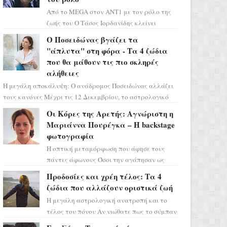
Από το MEGA στον ΑΝΤ1 με τον ρόλο της
ζωής του Ο Τάσος Ιορδανίδης κλείνει
οριστικά το κεφάλαιο της τεράστιας
Ο Ποσειδώνας βγάζει τα
επιτυχίας «Μια Νύχτα Μόνο» ...
"άπλυτα" στη φόρα - Τα 4 ζώδια
που θα μάθουν τις πιο σκληρές
αλήθειες
Η μεγάλη αποκάλυψη: Ο ανάδρομος Ποσειδώνας αλλάζει
τους κανόνες Μέχρι τις 12 Δεκεμβρίου, το αστρολογικό
σκηνικό θυμίζει ταινία μυστηρίου ...
Οι Κόρες της Αρετής: Αγνώριστη η
Μαριάννα Πουρέγκα – H backstage
φωτογραφία
Η οπτική μεταμόρφωση που άφησε τους
πάντες άφωνους Όσοι την αγάπησαν ως
Ελένη στη σειρά «Μια νύχτα μόνο», θα
Προδοσίες και χρέη τέλος: Τα 4
πρέπει τώρα να προετοιμαστο...
ζώδια που αλλάζουν οριστικά ζωή
Η μεγάλη αστρολογική ανατροπή και το
τέλος του πόνου Αν νιώθατε πως το σύμπαν
σάς έχει βάλει στο σημάδι, ήρθε η ώρα να