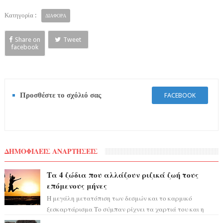
Κατηγορία :
ΔΙΑΦΟΡΑ
Share on
Tweet
facebook
Προσθέστε το σχόλιό σας
FACEBOOK
ΔΗΜΟΦΙΛΕΙΣ ΑΝΑΡΤΗΣΕΙΣ
Τα 4 ζώδια που αλλάζουν ριζικά ζωή τους
επόμενους μήνες
Η μεγάλη μετατόπιση των δεσμών και το καρμικό
ξεσκαρτάρισμα Το σύμπαν ρίχνει τα χαρτιά του και η
αστρολόγος Έλενορ προειδοποιεί: οι σελην...