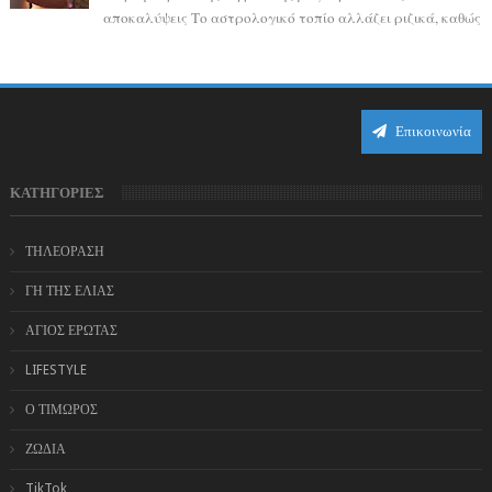
αποκαλύψεις Το αστρολογικό τοπίο αλλάζει ριζικά, καθώς
η Αφροδίτη επιστρέφει σε ορθή πορεία ...
Επικοινωνία
ΚΑΤΗΓΟΡΙΕΣ
ΤΗΛΕΟΡΑΣΗ
ΓΗ ΤΗΣ ΕΛΙΑΣ
ΑΓΙΟΣ ΕΡΩΤΑΣ
LIFESTYLE
Ο ΤΙΜΩΡΟΣ
ΖΩΔΙΑ
TikTok