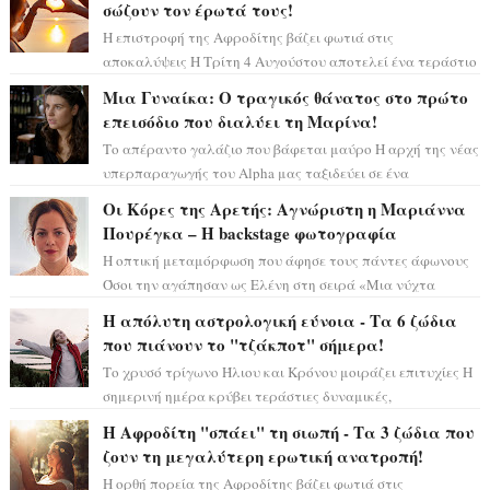
σώζουν τον έρωτά τους!
Η επιστροφή της Αφροδίτης βάζει φωτιά στις
αποκαλύψεις Η Τρίτη 4 Αυγούστου αποτελεί ένα τεράστιο
αστρολογικό ορόσημο, καθώς η Αφροδίτη πρ...
Μια Γυναίκα: Ο τραγικός θάνατος στο πρώτο
επεισόδιο που διαλύει τη Μαρίνα!
Το απέραντο γαλάζιο που βάφεται μαύρο Η αρχή της νέας
υπερπαραγωγής του Alpha μας ταξιδεύει σε ένα
ειδυλλιακό σκηνικό, πλημμυρισμένο από...
Οι Κόρες της Αρετής: Αγνώριστη η Μαριάννα
Πουρέγκα – H backstage φωτογραφία
Η οπτική μεταμόρφωση που άφησε τους πάντες άφωνους
Όσοι την αγάπησαν ως Ελένη στη σειρά «Μια νύχτα
μόνο», θα πρέπει τώρα να προετοιμαστο...
Η απόλυτη αστρολογική εύνοια - Τα 6 ζώδια
που πιάνουν το "τζάκποτ" σήμερα!
Το χρυσό τρίγωνο Ήλιου και Κρόνου μοιράζει επιτυχίες Η
σημερινή ημέρα κρύβει τεράστιες δυναμικές,
αποδεικνύοντας πως η πραγματική επιτυχί...
Η Αφροδίτη "σπάει" τη σιωπή - Τα 3 ζώδια που
ζουν τη μεγαλύτερη ερωτική ανατροπή!
Η ορθή πορεία της Αφροδίτης βάζει φωτιά στις