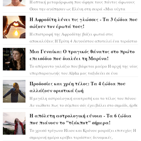
Η οπτική μεταμόρφωση που άφησε τους πάντες άφωνους
Όσοι την αγάπησαν ως Ελένη στη σειρά «Μια νύχτα
μόνο», θα πρέπει τώρα να προετοιμαστο...
Η Αφροδίτη λύνει τις γλώσσες - Τα 3 ζώδια που
σώζουν τον έρωτά τους!
Η επιστροφή της Αφροδίτης βάζει φωτιά στις
αποκαλύψεις Η Τρίτη 4 Αυγούστου αποτελεί ένα τεράστιο
αστρολογικό ορόσημο, καθώς η Αφροδίτη πρ...
Μια Γυναίκα: Ο τραγικός θάνατος στο πρώτο
επεισόδιο που διαλύει τη Μαρίνα!
Το απέραντο γαλάζιο που βάφεται μαύρο Η αρχή της νέας
υπερπαραγωγής του Alpha μας ταξιδεύει σε ένα
ειδυλλιακό σκηνικό, πλημμυρισμένο από...
Προδοσίες και χρέη τέλος: Τα 4 ζώδια που
αλλάζουν οριστικά ζωή
Η μεγάλη αστρολογική ανατροπή και το τέλος του πόνου
Αν νιώθατε πως το σύμπαν σάς έχει βάλει στο σημάδι, ήρθε
η ώρα να πάρετε μια βαθιά α...
Η απόλυτη αστρολογική εύνοια - Τα 6 ζώδια
που πιάνουν το "τζάκποτ" σήμερα!
Το χρυσό τρίγωνο Ήλιου και Κρόνου μοιράζει επιτυχίες Η
σημερινή ημέρα κρύβει τεράστιες δυναμικές,