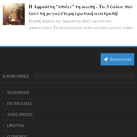
αποδεικνύοντας πως η πραγματική επιτυχί...
Η Αφροδίτη "σπάει" τη σιωπή - Τα 3 ζώδια που
ζουν τη μεγαλύτερη ερωτική ανατροπή!
Η ορθή πορεία της Αφροδίτης βάζει φωτιά στις
αποκαλύψεις Το αστρολογικό τοπίο αλλάζει ριζικά, καθώς
η Αφροδίτη επιστρέφει σε ορθή πορεία ...
Επικοινωνία
ΚΑΤΗΓΟΡΙΕΣ
ΤΗΛΕΟΡΑΣΗ
ΓΗ ΤΗΣ ΕΛΙΑΣ
ΑΓΙΟΣ ΕΡΩΤΑΣ
LIFESTYLE
Ο ΤΙΜΩΡΟΣ