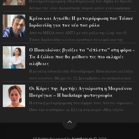
Η κινηματογραφική υπερπαραγωγή του Alpha Το πρώτο
δείγμα της νέας δραματικής σειράς μόλις κυκλοφόρησε
και η αισθητική του ξεπερνά κάθε π...
Κρίνο και Αγκάθι: Η μεταμόρφωση του Τάσου
Ιορδανίδη για τον νέο του ρόλο
Από το MEGA στον ΑΝΤ1 με τον ρόλο της ζωής του Ο
Τάσος Ιορδανίδης κλείνει οριστικά το κεφάλαιο της
τεράστιας επιτυχίας «Μια Νύχτα Μόνο» ...
Ο Ποσειδώνας βγάζει τα "άπλυτα" στη φόρα -
Τα 4 ζώδια που θα μάθουν τις πιο σκληρές
αλήθειες
Η μεγάλη αποκάλυψη: Ο ανάδρομος Ποσειδώνας αλλάζει
τους κανόνες Μέχρι τις 12 Δεκεμβρίου, το αστρολογικό
σκηνικό θυμίζει ταινία μυστηρίου ...
Οι Κόρες της Αρετής: Αγνώριστη η Μαριάννα
Πουρέγκα – H backstage φωτογραφία
Η οπτική μεταμόρφωση που άφησε τους πάντες άφωνους
Όσοι την αγάπησαν ως Ελένη στη σειρά «Μια νύχτα
μόνο», θα πρέπει τώρα να προετοιμαστο...
All Rights Reserved by
kamikazi.gr
© 2026