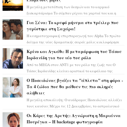
Η μεγάλη μετατόπιση των δεσμών και το καρμικό
ξεσκαρτάρισμα Το σύμπαν ρίχνει τα χαρτιά του και η
αστρολόγος Έλενορ προειδοποιεί: οι σελην...
Για Σένα: Το κρυφό μήνυμα στο τρέιλερ που
γυρίστηκε στη Σαχάρα!
Η κινηματογραφική υπερπαραγωγή του Alpha Το πρώτο
δείγμα της νέας δραματικής σειράς μόλις κυκλοφόρησε
και η αισθητική του ξεπερνά κάθε π...
Κρίνο και Αγκάθι: Η μεταμόρφωση του Τάσου
Ιορδανίδη για τον νέο του ρόλο
Από το MEGA στον ΑΝΤ1 με τον ρόλο της ζωής του Ο
Τάσος Ιορδανίδης κλείνει οριστικά το κεφάλαιο της
τεράστιας επιτυχίας «Μια Νύχτα Μόνο» ...
Ο Ποσειδώνας βγάζει τα "άπλυτα" στη φόρα -
Τα 4 ζώδια που θα μάθουν τις πιο σκληρές
αλήθειες
Η μεγάλη αποκάλυψη: Ο ανάδρομος Ποσειδώνας αλλάζει
τους κανόνες Μέχρι τις 12 Δεκεμβρίου, το αστρολογικό
σκηνικό θυμίζει ταινία μυστηρίου ...
Οι Κόρες της Αρετής: Αγνώριστη η Μαριάννα
Πουρέγκα – H backstage φωτογραφία