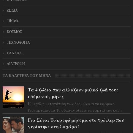
ΖΩΔΙΑ
TikTok
ΚΟΣΜΟΣ
ΤΕΧΝΟΛΟΓΙΑ
ΕΛΛΑΔΑ
ΔΙΑΤΡΟΦΗ
ΤΑ ΚΑΛΥΤΕΡΑ ΤΟΥ ΜΗΝΑ
Τα 4 ζώδια που αλλάζουν ριζικά ζωή τους
επόμενους μήνες
Η μεγάλη μετατόπιση των δεσμών και το καρμικό
ξεσκαρτάρισμα Το σύμπαν ρίχνει τα χαρτιά του και η
αστρολόγος Έλενορ προειδοποιεί: οι σελην...
Για Σένα: Το κρυφό μήνυμα στο τρέιλερ που
γυρίστηκε στη Σαχάρα!